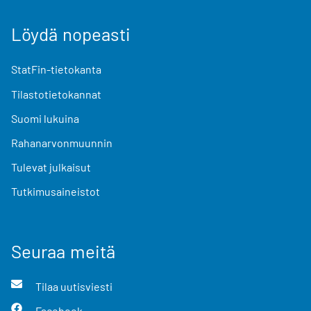
Löydä nopeasti
StatFin-tietokanta
Tilastotietokannat
Suomi lukuina
Rahanarvonmuunnin
Tulevat julkaisut
Tutkimusaineistot
Seuraa meitä
Tilaa uutisviesti
Facebook