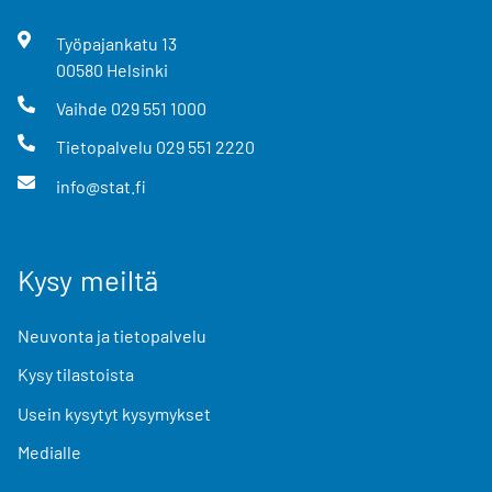
Työpajankatu
13
00580
Helsinki
Vaihde
029 551 1000
Tietopalvelu
029 551 2220
info@stat.fi
Kysy meiltä
Neuvonta ja tietopalvelu
Kysy tilastoista
Usein kysytyt kysymykset
Medialle