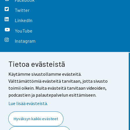
Twitter
LinkedIn
YouTube
Instagram
Tietoa evästeistä
Yhteystiedot
Käytämme sivustollamme evästeitä.
Palaute
Välttämättömiä evästeitä tarvitaan, jotta sivusto
toimii oikein. Muita evästeitä tarvitaan videoiden,
Käyttöehdot
podcastien ja palautepalvelun esittämiseen.
Tietosuoja
Lue lisää evästeistä.
Saavutettavuus
Hyväksyn kaikki evästeet
Tietoa sivustosta