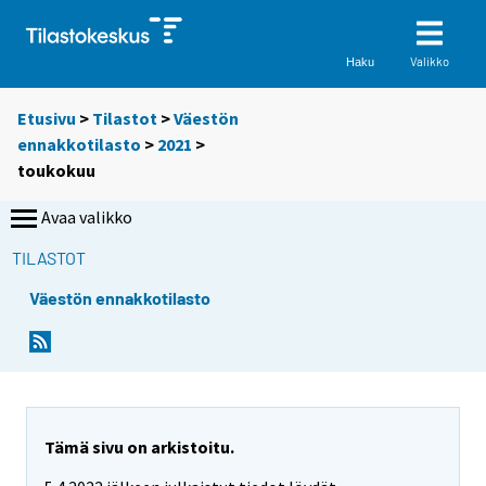
Valikko
Haku
Etusivu
>
Tilastot
>
Väestön
ennakkotilasto
>
2021
>
toukokuu
Avaa valikko
TILASTOT
Väestön ennakkotilasto
Tämä sivu on arkistoitu.