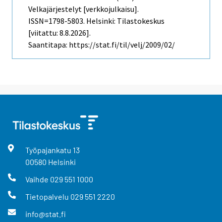
Velkajärjestelyt [verkkojulkaisu].
ISSN=1798-5803. Helsinki: Tilastokeskus
[viitattu: 8.8.2026].
Saantitapa: https://stat.fi/til/velj/2009/02/
Työpajankatu
13
00580
Helsinki
Vaihde
029 551 1000
Tietopalvelu
029 551 2220
info@stat.fi