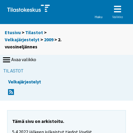
Valikko
Haku
Etusivu
>
Tilastot
>
Velkajärjestelyt
>
2009
>
2.
vuosineljännes
Avaa valikko
TILASTOT
Velkajärjestelyt
Tämä sivu on arkistoitu.
5.4.2022 jälkeen julkaistut tiedot löydät