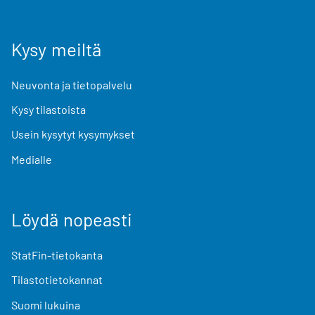
Kysy meiltä
Neuvonta ja tietopalvelu
Kysy tilastoista
Usein kysytyt kysymykset
Medialle
Löydä nopeasti
StatFin-tietokanta
Tilastotietokannat
Suomi lukuina