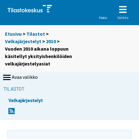
Valikko
Haku
Etusivu
>
Tilastot
>
Velkajärjestelyt
>
2010
>
Vuoden 2010 aikana loppuun
käsitellyt yksityishenkilöiden
velkajärjestelyasiat
Avaa valikko
TILASTOT
Velkajärjestelyt
Y
Y
o
o
u
u
a
a
r
r