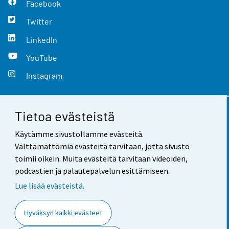
Facebook
Twitter
LinkedIn
YouTube
Instagram
Tietoa evästeistä
Yhteystiedot
Käytämme sivustollamme evästeitä.
Palaute
Välttämättömiä evästeitä tarvitaan, jotta sivusto
toimii oikein. Muita evästeitä tarvitaan videoiden,
Käyttöehdot
podcastien ja palautepalvelun esittämiseen.
Tietosuoja
Lue lisää evästeistä.
Saavutettavuus
Hyväksyn kaikki evästeet
Tietoa sivustosta