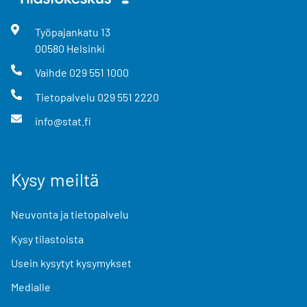
Työpajankatu
13
00580
Helsinki
Vaihde
029 551 1000
Tietopalvelu
029 551 2220
info@stat.fi
Kysy meiltä
Neuvonta ja tietopalvelu
Kysy tilastoista
Usein kysytyt kysymykset
Medialle