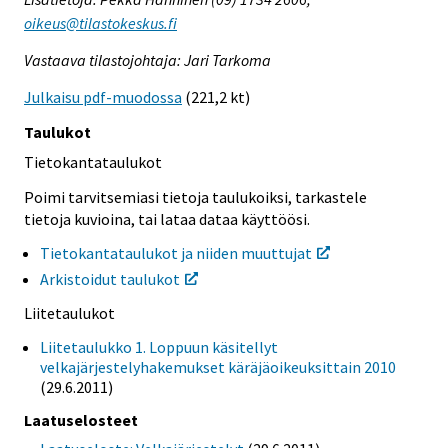
oikeus@tilastokeskus.fi
Vastaava tilastojohtaja: Jari Tarkoma
Julkaisu pdf-muodossa
(221,2 kt)
Taulukot
Tietokantataulukot
Poimi tarvitsemiasi tietoja taulukoiksi, tarkastele
tietoja kuvioina, tai lataa dataa käyttöösi.
Tietokantataulukot ja niiden muuttujat
Arkistoidut taulukot
Liitetaulukot
Liitetaulukko 1. Loppuun käsitellyt
velkajärjestelyhakemukset käräjäoikeuksittain 2010
(29.6.2011)
Laatuselosteet