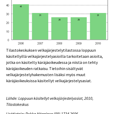
Tilastokeskuksen velkajärjestelytilastossa loppuun
käsitellyillä velkajärjestelyasioilla tarkoitetaan asioita,
jotka on käsitelty käräjäoikeudessa ja niistä on tehty
käräjäoikeuden ratkaisu. Tietoihin sisältyvät
velkajärjestelyhakemusten lisäksi myös muut
käräjäoikeuksissa käsitellyt velkajärjestelysasiat.
Lähde: Loppuun käsitellyt velkajärjestelyasiat, 2010,
Tilastokeskus
Lisätietoja: Pekka Hänninen (09) 1734 2606,