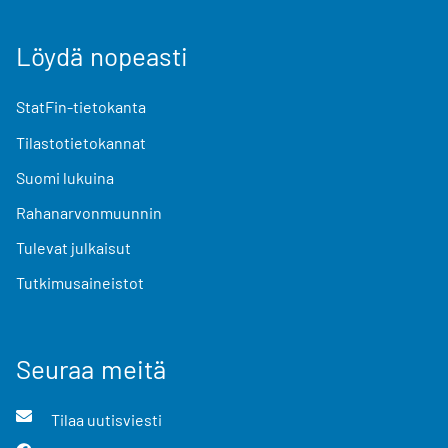
Löydä nopeasti
StatFin-tietokanta
Tilastotietokannat
Suomi lukuina
Rahanarvonmuunnin
Tulevat julkaisut
Tutkimusaineistot
Seuraa meitä
Tilaa uutisviesti