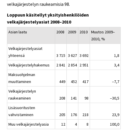
velkajärjestelyn raukeamisia 98.
.
.
Loppuun käsitellyt yksityishenkilöiden
velkajärjestelyasiat 2008–2010
Asian laatu
2008
2009
2010
Muutos 2009–
2010, %
Velkajärjestelyasiat
yhteensä
3 715
3 627
3 692
1,8
Velkajärjestelyhakemus
2 841
2 854
2 951
3,4
Maksuohjelman
muuttaminen
449
452
417
–7,7
Velkajärjestelyn
raukeaminen
208
141
98
–30,5
Lisäsuoritusten
vahvistaminen
205
176
218
23,9
Muu velkajärjestelyasia
12
4
8
100,0