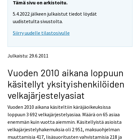
e
e
Tämä sivu on arkistoitu.
m
m
5.4.2022 jälkeen julkaistut tiedot löydät
o
o
v
v
uudistetulta sivustolta.
i
i
Siirry uudelle tilastosivulle
n
n
g
g
t
t
o
o
Julkaistu: 29.6.2011
a
a
n
n
Vuoden 2010 aikana loppuun
o
o
t
t
käsitellyt yksityishenkilöiden
h
h
e
e
velkajärjestelyasiat
r
r
s
s
Vuoden 2010 aikana käsiteltiin käräjäoikeuksissa
e
e
loppuun 3 692 velkajärjestelyasiaa. Määrä on 65 asiaa
r
r
v
v
enemmän kuin vuotta aiemmin. Käsitellyistä asioista
i
i
velkajärjestelyhakemuksia oli 2 951, maksuohjelman
c
c
muuttamisia 417, lisäsuoritusten vahvistamisia 218 ja
e
e