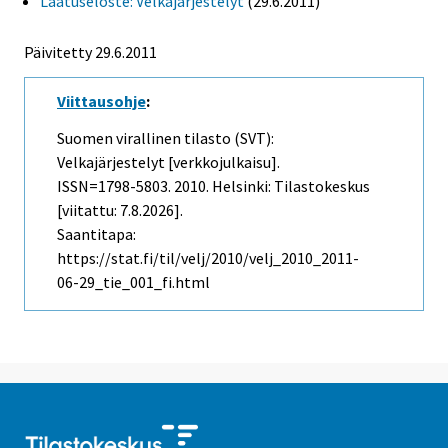
Laatuseloste: Velkajärjestelyt
(29.6.2011)
Päivitetty 29.6.2011
Viittausohje
:
Suomen virallinen tilasto (SVT):
Velkajärjestelyt [verkkojulkaisu].
ISSN=1798-5803. 2010. Helsinki: Tilastokeskus
[viitattu: 7.8.2026].
Saantitapa:
https://stat.fi/til/velj/2010/velj_2010_2011-
06-29_tie_001_fi.html