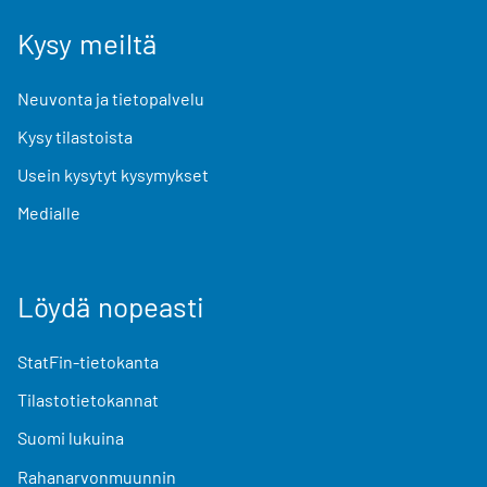
Kysy meiltä
Neuvonta ja tietopalvelu
Kysy tilastoista
Usein kysytyt kysymykset
Medialle
Löydä nopeasti
StatFin-tietokanta
Tilastotietokannat
Suomi lukuina
Rahanarvonmuunnin