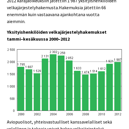
2012 käräjäoikeuksiin jätettiin 1 987 yksityishenkilöiden
i
i
velkajärjestelyhakemusta.Hakemuksia jätettiin 66
c
c
e
e
enemmän kuin vastaavana ajankohtana vuotta
.
.
aiemmin.
Yksityishenkilöiden velkajärjestelyhakemukset
tammi–kesäkuussa 2000–2012
Aviopuolisot, yhteisvastuulliset kanssavelalliset sekä
velallinen ja takaaja voivat hakea velkajärjestelyä