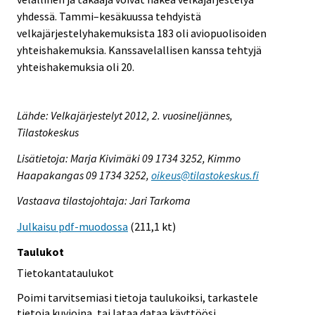
yhdessä. Tammi–kesäkuussa tehdyistä
velkajärjestelyhakemuksista 183 oli aviopuolisoiden
yhteishakemuksia. Kanssavelallisen kanssa tehtyjä
yhteishakemuksia oli 20.
Lähde: Velkajärjestelyt 2012, 2. vuosineljännes,
Tilastokeskus
Lisätietoja: Marja Kivimäki 09 1734 3252, Kimmo
Haapakangas 09 1734 3252,
oikeus@tilastokeskus.fi
Vastaava tilastojohtaja: Jari Tarkoma
Julkaisu pdf-muodossa
(211,1 kt)
Taulukot
Tietokantataulukot
Poimi tarvitsemiasi tietoja taulukoiksi, tarkastele
tietoja kuvioina, tai lataa dataa käyttöösi.