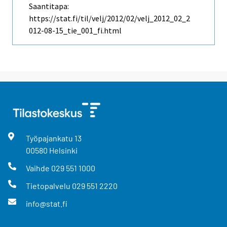
Saantitapa:
https://stat.fi/til/velj/2012/02/velj_2012_02_2
012-08-15_tie_001_fi.html
Työpajankatu
13
00580
Helsinki
Vaihde
029 551 1000
Tietopalvelu
029 551 2220
info@stat.fi