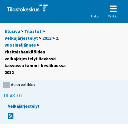
Valikko
Haku
Etusivu
>
Tilastot
>
Velkajärjestelyt
>
2012
>
2.
vuosineljännes
>
Yksityishenkilöiden
velkajärjestelyt lievässä
kasvussa tammi–kesäkuussa
2012
Avaa valikko
TILASTOT
Velkajärjestelyt
Y
Y
o
o
u
u