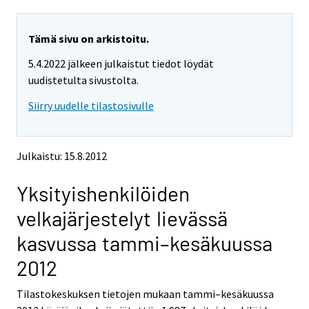
a
a
r
r
e
e
Tämä sivu on arkistoitu.
m
m
5.4.2022 jälkeen julkaistut tiedot löydät
o
o
v
v
uudistetulta sivustolta.
i
i
Siirry uudelle tilastosivulle
n
n
g
g
t
t
o
o
Julkaistu: 15.8.2012
a
a
n
n
Yksityishenkilöiden
o
o
t
t
velkajärjestelyt lievässä
h
h
e
e
kasvussa tammi–kesäkuussa
r
r
s
s
2012
e
e
r
r
Tilastokeskuksen tietojen mukaan tammi–kesäkuussa
v
v