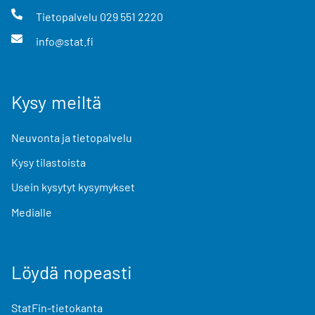
Tietopalvelu
029 551 2220
info@stat.fi
Kysy meiltä
Neuvonta ja tietopalvelu
Kysy tilastoista
Usein kysytyt kysymykset
Medialle
Löydä nopeasti
StatFin-tietokanta