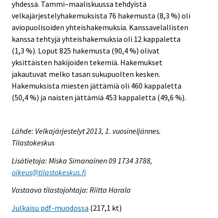
yhdessä. Tammi–maaliskuussa tehdyistä
velkajärjestelyhakemuksista 76 hakemusta (8,3 %) oli
aviopuolisoiden yhteishakemuksia. Kanssavelallisten
kanssa tehtyjä yhteishakemuksia oli 12 kappaletta
(1,3 %). Loput 825 hakemusta (90,4 %) olivat
yksittäisten hakijoiden tekemiä. Hakemukset
jakautuvat melko tasan sukupuolten kesken.
Hakemuksista miesten jättämiä oli 460 kappaletta
(50,4 %) ja naisten jättämiä 453 kappaletta (49,6 %).
Lähde: Velkajärjestelyt 2013, 1. vuosineljännes.
Tilastokeskus
Lisätietoja: Miska Simanainen 09 1734 3788,
oikeus@tilastokeskus.fi
Vastaava tilastojohtaja: Riitta Harala
Julkaisu pdf-muodossa
(217,1 kt)