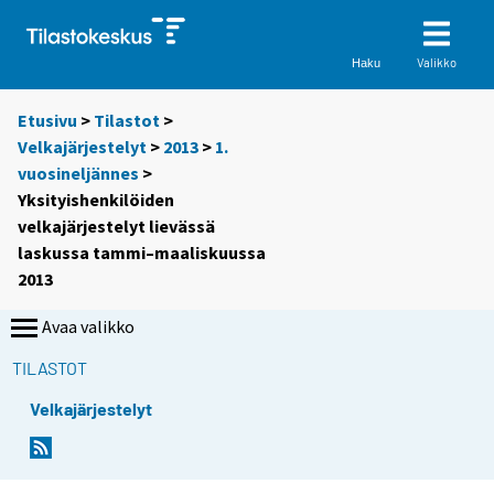
Valikko
Haku
Etusivu
>
Tilastot
>
Velkajärjestelyt
>
2013
>
1.
vuosineljännes
>
Yksityishenkilöiden
velkajärjestelyt lievässä
laskussa tammi–maaliskuussa
2013
Avaa valikko
TILASTOT
Velkajärjestelyt
Y
Y
o
o
u
u