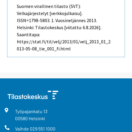
Suomen virallinen tilasto (SVT):
Velkajärjestelyt [verkkojulkaisu].
ISSN=1798-5803.
1. Vuosineljännes
2013.
Helsinki: Tilastokeskus [viitattu: 6.8.2026].
Saantitapa:
https://stat.fi/til/velj/2013/01/velj_2013_01_2
013-05-08_tie_001_fi.html
Työpajankatu
13
00580
Helsinki
Vaihde
029 551 1000