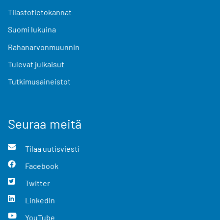
Tilastotietokannat
Suomi lukuina
Rahanarvonmuunnin
Tulevat julkaisut
Tutkimusaineistot
Seuraa meitä
Tilaa uutisviesti
Facebook
Twitter
LinkedIn
YouTube