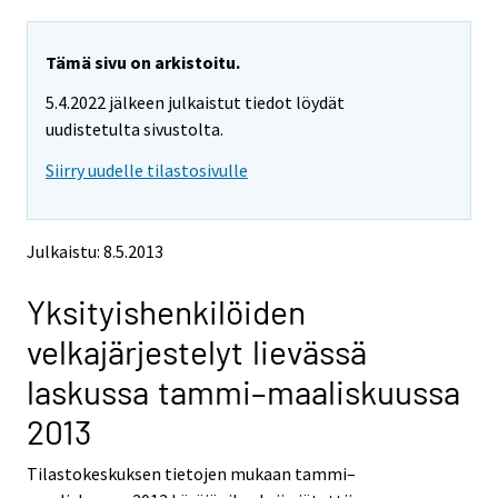
a
a
r
r
e
e
Tämä sivu on arkistoitu.
m
m
5.4.2022 jälkeen julkaistut tiedot löydät
o
o
v
v
uudistetulta sivustolta.
i
i
Siirry uudelle tilastosivulle
n
n
g
g
t
t
o
o
Julkaistu: 8.5.2013
a
a
n
n
Yksityishenkilöiden
o
o
t
t
velkajärjestelyt lievässä
h
h
e
e
laskussa tammi–maaliskuussa
r
r
s
s
2013
e
e
r
r
Tilastokeskuksen tietojen mukaan tammi–
v
v