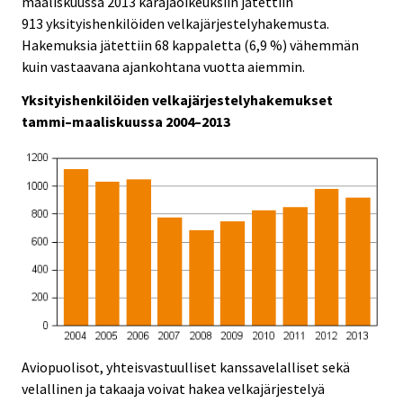
maaliskuussa 2013 käräjäoikeuksiin jätettiin
i
i
913 yksityishenkilöiden velkajärjestelyhakemusta.
c
c
e
e
Hakemuksia jätettiin 68 kappaletta (6,9 %) vähemmän
.
.
kuin vastaavana ajankohtana vuotta aiemmin.
Yksityishenkilöiden velkajärjestelyhakemukset
tammi–maaliskuussa 2004–2013
Aviopuolisot, yhteisvastuulliset kanssavelalliset sekä
velallinen ja takaaja voivat hakea velkajärjestelyä