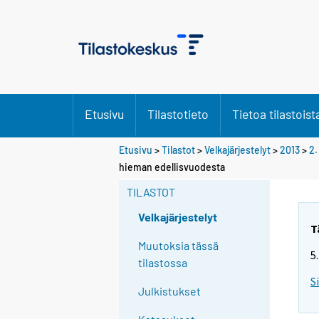
Etusivu
Tilastotieto
Tietoa tilastoist
Etusivu
>
Tilastot
>
Velkajärjestelyt
>
2013
>
2.
Y
Y
hieman edellisvuodesta
o
o
u
u
TILASTOT
a
a
r
r
Velkajärjestelyt
e
e
T
m
m
Muutoksia tässä
5
o
o
tilastossa
v
v
S
i
i
Julkistukset
n
n
g
g