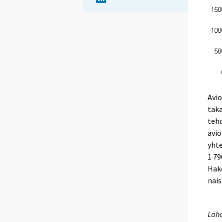
Avio
taka
tehd
avio
yhte
1 79
Hake
nais
Lähd