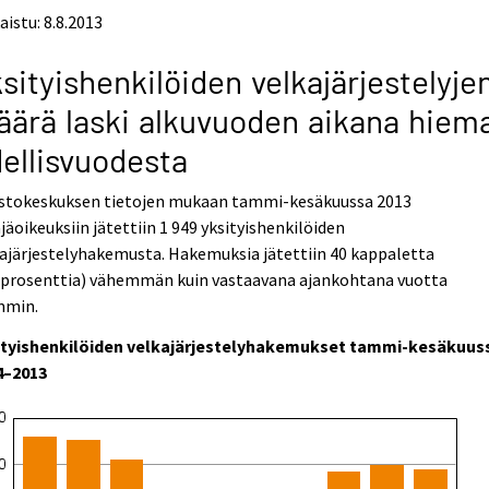
aistu: 8.8.2013
sityishenkilöiden velkajärjestelyje
ärä laski alkuvuoden aikana hiem
ellisvuodesta
astokeskuksen tietojen mukaan tammi-kesäkuussa 2013
jäoikeuksiin jätettiin 1 949 yksityishenkilöiden
ajärjestelyhakemusta. Hakemuksia jätettiin 40 kappaletta
0 prosenttia) vähemmän kuin vastaavana ajankohtana vuotta
mmin.
ityishenkilöiden velkajärjestelyhakemukset tammi-kesäkuus
4–2013