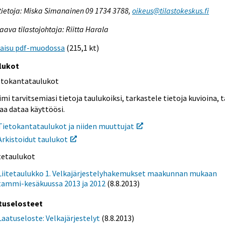
tietoja: Miska Simanainen 09 1734 3788,
oikeus@tilastokeskus.fi
aava tilastojohtaja: Riitta Harala
kaisu pdf-muodossa
(215,1 kt)
lukot
etokantataulukot
mi tarvitsemiasi tietoja taulukoiksi, tarkastele tietoja kuvioina, t
aa dataa käyttöösi.
Tietokantataulukot ja niiden muuttujat
Arkistoidut taulukot
itetaulukot
Liitetaulukko 1. Velkajärjestelyhakemukset maakunnan mukaan
tammi-kesäkuussa 2013 ja 2012
(8.8.2013)
tuselosteet
Laatuseloste: Velkajärjestelyt
(8.8.2013)