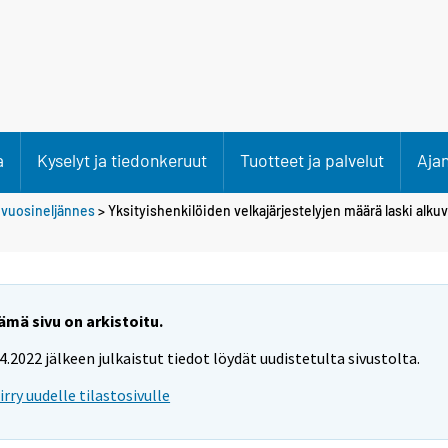
a
Kyselyt ja tiedonkeruut
Tuotteet ja palvelut
Aja
 vuosineljännes
> Yksityishenkilöiden velkajärjestelyjen määrä laski alk
ämä sivu on arkistoitu.
.4.2022 jälkeen julkaistut tiedot löydät uudistetulta sivustolta.
iirry uudelle tilastosivulle