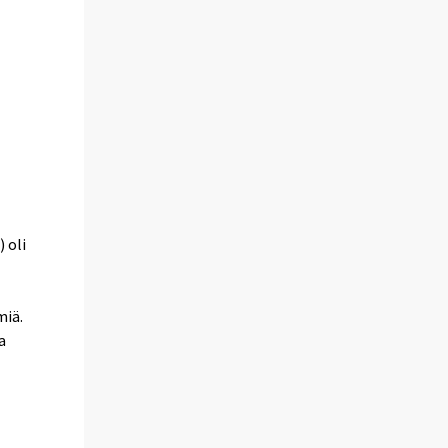
 oli
miä.
a