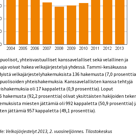
puolisot, yhteisvastuulliset kanssavelalliset sekä velallinen ja
aja voivat hakea velkajärjestelyä yhdessä. Tammi-kesäkuussa
yistä velkajärjestelyhakemuksista 136 hakemusta (7,0 prosenttia)
puolisoiden yhteishakemuksia. Kanssavelallisten kanssa tehtyjä
ishakemuksia oli 17 kappaletta (0,9 prosenttia). Loput
6 hakemusta (92,2 prosenttia) olivat yksittäisten hakijoiden teke
muksista miesten jättämiä oli 992 kappaletta (50,9 prosenttia) j
ten jättämiä 957 kappaletta (49,1 prosenttia).
e: Velkajärjestelyt 2013, 2. vuosineljännes. Tilastokeskus