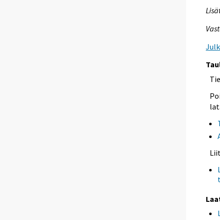
Lisä
Vast
Jul
Tau
Ti
Poi
lat
Li
Laa