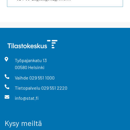
Työpajankatu
13
00580
Helsinki
Vaihde
029 551 1000
Tietopalvelu
029 551 2220
info@stat.fi
Kysy meiltä