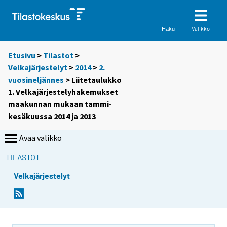
Valikko
Haku
Etusivu
>
Tilastot
>
Velkajärjestelyt
>
2014
>
2.
vuosineljännes
> Liitetaulukko
1. Velkajärjestelyhakemukset
maakunnan mukaan tammi-
kesäkuussa 2014 ja 2013
Avaa valikko
TILASTOT
Velkajärjestelyt