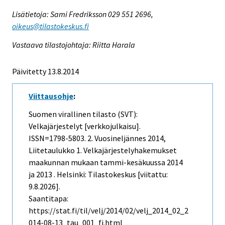
Lisätietoja: Sami Fredriksson 029 551 2696,
oikeus@tilastokeskus.fi
Vastaava tilastojohtaja: Riitta Harala
Päivitetty 13.8.2014
Viittausohje
:
Suomen virallinen tilasto (SVT):
Velkajärjestelyt [verkkojulkaisu].
ISSN=1798-5803.
2. Vuosineljännes
2014,
Liitetaulukko 1. Velkajärjestelyhakemukset
maakunnan mukaan tammi-kesäkuussa 2014
ja 2013 . Helsinki: Tilastokeskus [viitattu:
9.8.2026].
Saantitapa:
https://stat.fi/til/velj/2014/02/velj_2014_02_2
014-08-13_tau_001_fi.html