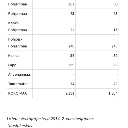
Pohjanmaa
103
99
Pohjanmaa
25
23
Keski-
Pohjanmaa
21
15
Pohjois-
Pohjanmaa
240
245
Kainuu
59
32
Lappi
159
88
Ahvenanmaa
-
-
Tuntematon
34
28
KOKO MAA
2 193
1 954
Lähde: Velkajärjestelyt 2014, 2. vuosineljännes.
Tilastokeskus