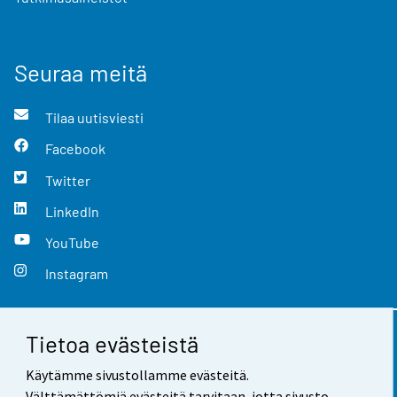
Seuraa meitä
Tilaa uutisviesti
Facebook
Twitter
LinkedIn
YouTube
Instagram
Tietoa evästeistä
Yhteystiedot
Käytämme sivustollamme evästeitä.
Palaute
Välttämättömiä evästeitä tarvitaan, jotta sivusto