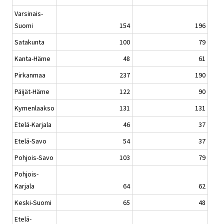
Varsinais-
Suomi
154
196
Satakunta
100
79
Kanta-Häme
48
61
Pirkanmaa
237
190
Päijät-Häme
122
90
Kymenlaakso
131
131
Etelä-Karjala
46
37
Etelä-Savo
54
37
Pohjois-Savo
103
79
Pohjois-
Karjala
64
62
Keski-Suomi
65
48
Etelä-