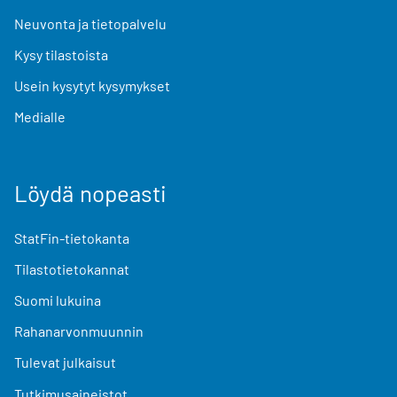
Neuvonta ja tietopalvelu
Kysy tilastoista
Usein kysytyt kysymykset
Medialle
Löydä nopeasti
StatFin-tietokanta
Tilastotietokannat
Suomi lukuina
Rahanarvonmuunnin
Tulevat julkaisut
Tutkimusaineistot