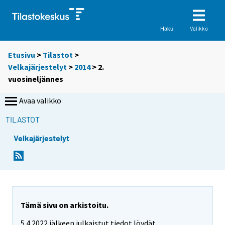
Valikko
Haku
Etusivu
>
Tilastot
>
Velkajärjestelyt
>
2014
>
2.
vuosineljännes
Avaa valikko
TILASTOT
Velkajärjestelyt
Tämä sivu on arkistoitu.
5.4.2022 jälkeen julkaistut tiedot löydät