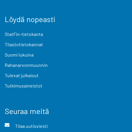
Löydä nopeasti
StatFin-tietokanta
Tilastotietokannat
Suomi lukuina
Rahanarvonmuunnin
Tulevat julkaisut
Tutkimusaineistot
Seuraa meitä
Tilaa uutisviesti