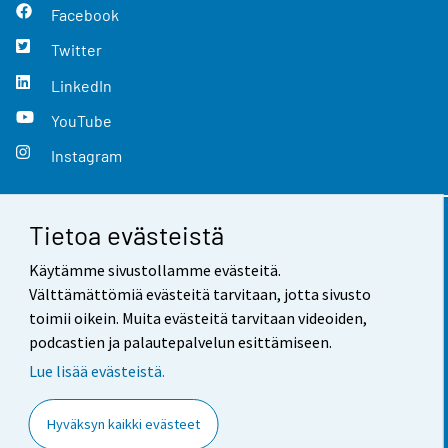
Facebook
Twitter
LinkedIn
YouTube
Instagram
Tietoa evästeistä
Yhteystiedot
Käytämme sivustollamme evästeitä.
Palaute
Välttämättömiä evästeitä tarvitaan, jotta sivusto
toimii oikein. Muita evästeitä tarvitaan videoiden,
Käyttöehdot
podcastien ja palautepalvelun esittämiseen.
Tietosuoja
Lue lisää evästeistä.
Saavutettavuus
Hyväksyn kaikki evästeet
Tietoa sivustosta