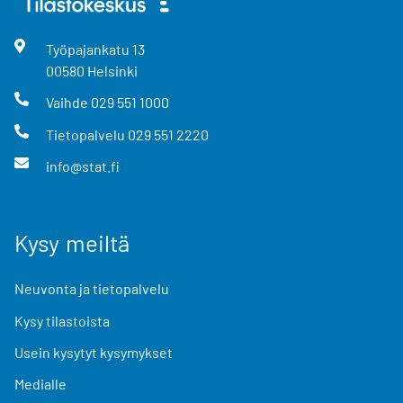
Työpajankatu
13
00580
Helsinki
Vaihde
029 551 1000
Tietopalvelu
029 551 2220
info@stat.fi
Kysy meiltä
Neuvonta ja tietopalvelu
Kysy tilastoista
Usein kysytyt kysymykset
Medialle