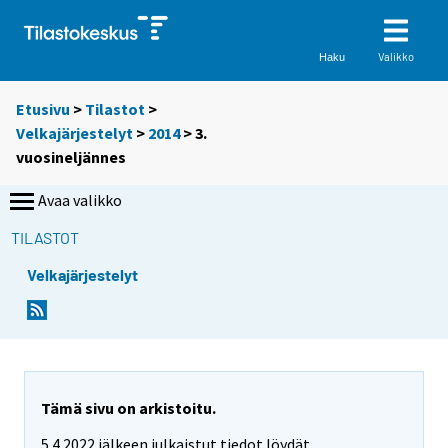
Valikko
Haku
Etusivu
>
Tilastot
>
Velkajärjestelyt
>
2014
>
3.
vuosineljännes
Avaa valikko
TILASTOT
Velkajärjestelyt
Tämä sivu on arkistoitu.
5.4.2022 jälkeen julkaistut tiedot löydät