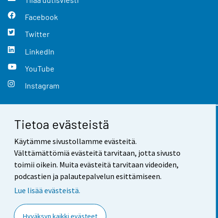
Facebook
Twitter
LinkedIn
YouTube
Instagram
Tietoa evästeistä
Yhteystiedot
Käytämme sivustollamme evästeitä.
Palaute
Välttämättömiä evästeitä tarvitaan, jotta sivusto
toimii oikein. Muita evästeitä tarvitaan videoiden,
Käyttöehdot
podcastien ja palautepalvelun esittämiseen.
Tietosuoja
Lue lisää evästeistä.
Saavutettavuus
Hyväksyn kaikki evästeet