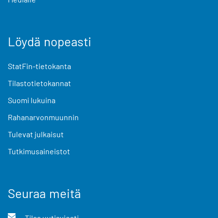
Löydä nopeasti
StatFin-tietokanta
Tilastotietokannat
Suomi lukuina
Rahanarvonmuunnin
Tulevat julkaisut
Tutkimusaineistot
Seuraa meitä
Tilaa uutisviesti