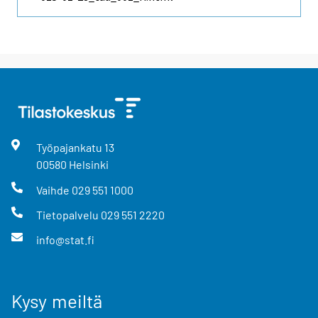
Työpajankatu
13
00580
Helsinki
Vaihde
029 551 1000
Tietopalvelu
029 551 2220
info@stat.fi
Kysy meiltä