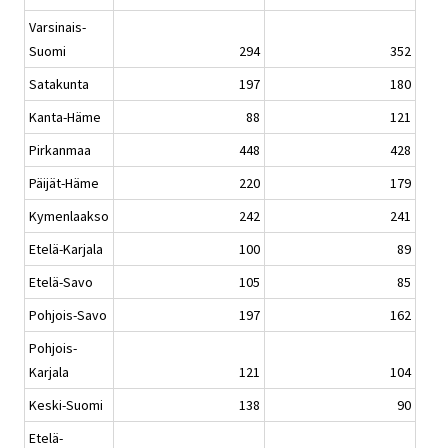
Varsinais-
Suomi
294
352
Satakunta
197
180
Kanta-Häme
88
121
Pirkanmaa
448
428
Päijät-Häme
220
179
Kymenlaakso
242
241
Etelä-Karjala
100
89
Etelä-Savo
105
85
Pohjois-Savo
197
162
Pohjois-
Karjala
121
104
Keski-Suomi
138
90
Etelä-