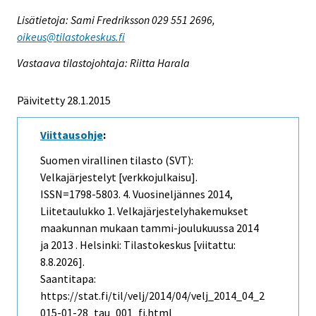
Lisätietoja: Sami Fredriksson 029 551 2696,
oikeus@tilastokeskus.fi
Vastaava tilastojohtaja: Riitta Harala
Päivitetty 28.1.2015
Viittausohje
:
Suomen virallinen tilasto (SVT):
Velkajärjestelyt [verkkojulkaisu].
ISSN=1798-5803.
4. Vuosineljännes
2014,
Liitetaulukko 1. Velkajärjestelyhakemukset
maakunnan mukaan tammi-joulukuussa 2014
ja 2013 . Helsinki: Tilastokeskus [viitattu:
8.8.2026].
Saantitapa:
https://stat.fi/til/velj/2014/04/velj_2014_04_2
015-01-28_tau_001_fi.html