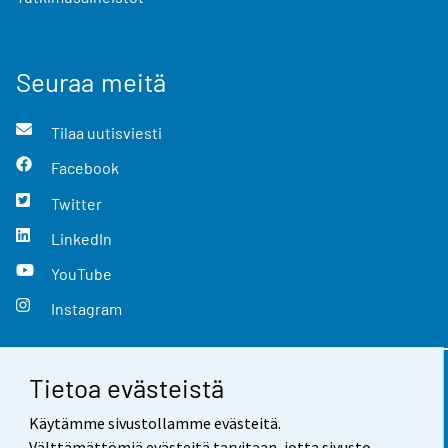
Seuraa meitä
Tilaa uutisviesti
Facebook
Twitter
LinkedIn
YouTube
Instagram
Tietoa evästeistä
Yhteystiedot
Käytämme sivustollamme evästeitä.
Palaute
Välttämättömiä evästeitä tarvitaan, jotta sivusto