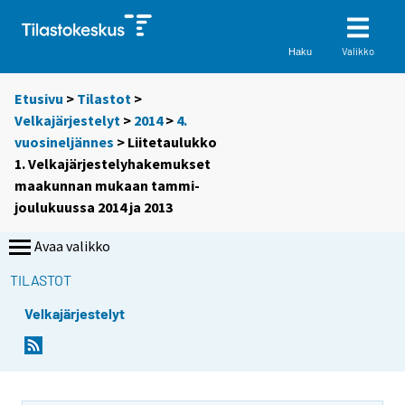
Valikko
Haku
Etusivu
>
Tilastot
>
Velkajärjestelyt
>
2014
>
4.
vuosineljännes
> Liitetaulukko
1. Velkajärjestelyhakemukset
maakunnan mukaan tammi-
joulukuussa 2014 ja 2013
Avaa valikko
TILASTOT
Velkajärjestelyt