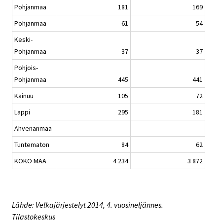
Pohjanmaa
181
169
Pohjanmaa
61
54
Keski-
Pohjanmaa
37
37
Pohjois-
Pohjanmaa
445
441
Kainuu
105
72
Lappi
295
181
Ahvenanmaa
-
-
Tuntematon
84
62
KOKO MAA
4 234
3 872
Lähde: Velkajärjestelyt 2014, 4. vuosineljännes.
Tilastokeskus