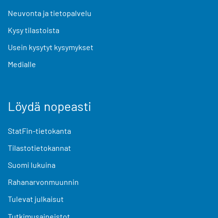
Neuvonta ja tietopalvelu
Kysy tilastoista
Usein kysytyt kysymykset
Medialle
Löydä nopeasti
StatFin-tietokanta
Tilastotietokannat
Suomi lukuina
Rahanarvonmuunnin
Tulevat julkaisut
Tutkimusaineistot