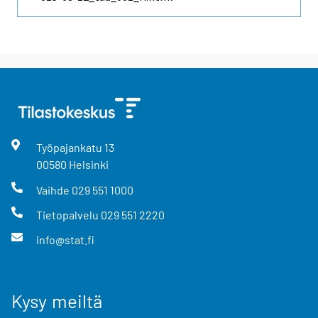
Työpajankatu
13
00580
Helsinki
Vaihde
029 551 1000
Tietopalvelu
029 551 2220
info@stat.fi
Kysy meiltä