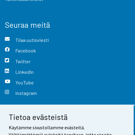
Seuraa meitä
Tilaa uutisviesti
Facebook
Twitter
LinkedIn
YouTube
Instagram
Tietoa evästeistä
Yhteystiedot
Käytämme sivustollamme evästeitä.
Palaute
Välttämättömiä evästeitä tarvitaan, jotta sivusto