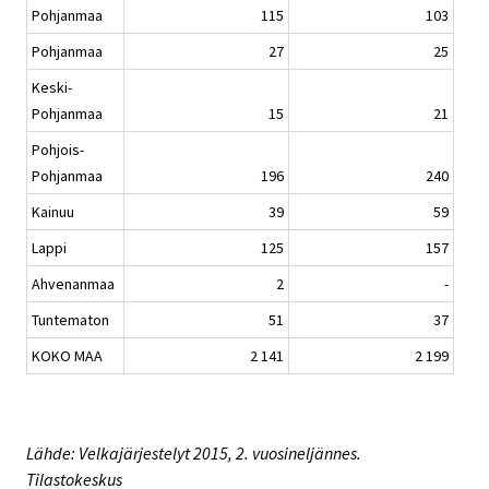
Pohjanmaa
115
103
Pohjanmaa
27
25
Keski-
Pohjanmaa
15
21
Pohjois-
Pohjanmaa
196
240
Kainuu
39
59
Lappi
125
157
Ahvenanmaa
2
-
Tuntematon
51
37
KOKO MAA
2 141
2 199
Lähde: Velkajärjestelyt 2015, 2. vuosineljännes.
Tilastokeskus