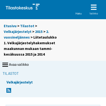
Valikko
Haku
Etusivu
>
Tilastot
>
Velkajärjestelyt
>
2015
>
2.
vuosineljännes
> Liitetaulukko
1. Velkajärjestelyhakemukset
maakunnan mukaan tammi-
kesäkuussa 2015 ja 2014
Avaa valikko
TILASTOT
Velkajärjestelyt