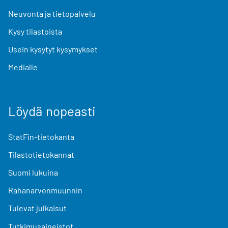
Neuvonta ja tietopalvelu
Kysy tilastoista
Usein kysytyt kysymykset
Medialle
Löydä nopeasti
StatFin-tietokanta
Tilastotietokannat
Suomi lukuina
Rahanarvonmuunnin
Tulevat julkaisut
Tutkimusaineistot