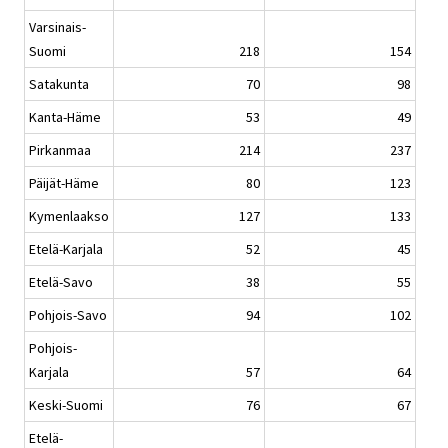
Varsinais-
Suomi
218
154
Satakunta
70
98
Kanta-Häme
53
49
Pirkanmaa
214
237
Päijät-Häme
80
123
Kymenlaakso
127
133
Etelä-Karjala
52
45
Etelä-Savo
38
55
Pohjois-Savo
94
102
Pohjois-
Karjala
57
64
Keski-Suomi
76
67
Etelä-