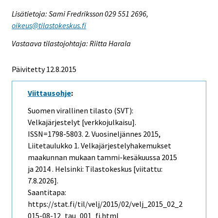
Lisätietoja: Sami Fredriksson 029 551 2696,
oikeus@tilastokeskus.fi
Vastaava tilastojohtaja: Riitta Harala
Päivitetty 12.8.2015
Viittausohje
:
Suomen virallinen tilasto (SVT):
Velkajärjestelyt [verkkojulkaisu].
ISSN=1798-5803.
2. Vuosineljännes
2015,
Liitetaulukko 1. Velkajärjestelyhakemukset
maakunnan mukaan tammi-kesäkuussa 2015
ja 2014 . Helsinki: Tilastokeskus [viitattu:
7.8.2026].
Saantitapa:
https://stat.fi/til/velj/2015/02/velj_2015_02_2
015-08-12_tau_001_fi.html