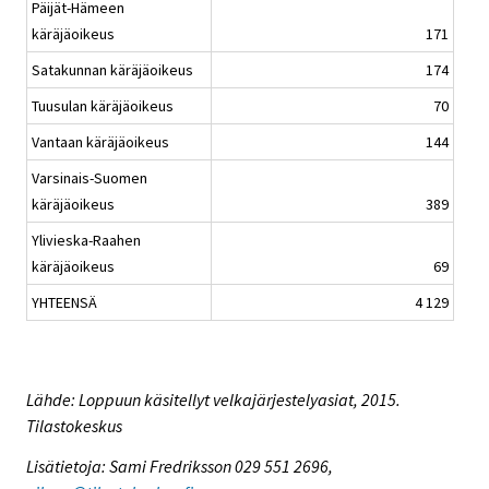
Päijät-Hämeen
käräjäoikeus
171
Satakunnan käräjäoikeus
174
Tuusulan käräjäoikeus
70
Vantaan käräjäoikeus
144
Varsinais-Suomen
käräjäoikeus
389
Ylivieska-Raahen
käräjäoikeus
69
YHTEENSÄ
4 129
Lähde: Loppuun käsitellyt velkajärjestelyasiat, 2015.
Tilastokeskus
Lisätietoja: Sami Fredriksson 029 551 2696,