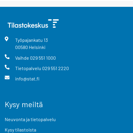
Työpajankatu
13
00580
Helsinki
Vaihde
029 551 1000
Tietopalvelu
029 551 2220
info@stat.fi
Kysy meiltä
Neuvonta ja tietopalvelu
Kysy tilastoista