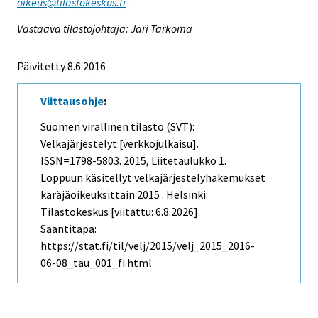
oikeus@tilastokeskus.fi
Vastaava tilastojohtaja: Jari Tarkoma
Päivitetty 8.6.2016
Viittausohje
:
Suomen virallinen tilasto (SVT):
Velkajärjestelyt [verkkojulkaisu].
ISSN=1798-5803. 2015, Liitetaulukko 1.
Loppuun käsitellyt velkajärjestelyhakemukset
käräjäoikeuksittain 2015 . Helsinki:
Tilastokeskus [viitattu: 6.8.2026].
Saantitapa:
https://stat.fi/til/velj/2015/velj_2015_2016-
06-08_tau_001_fi.html