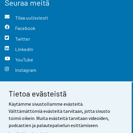
Seuraa meitä
Tilaa uutisviesti
Facebook
Twitter
LinkedIn
YouTube
Instagram
Tietoa evästeistä
Yhteystiedot
Käytämme sivustollamme evästeitä.
Palaute
Välttämättömiä evästeitä tarvitaan, jotta sivusto
toimii oikein. Muita evästeitä tarvitaan videoiden,
Käyttöehdot
podcastien ja palautepalvelun esittämiseen.
Tietosuoja