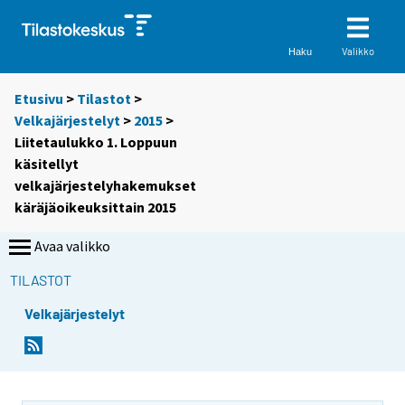
Valikko
Haku
Etusivu
>
Tilastot
>
Velkajärjestelyt
>
2015
>
Liitetaulukko 1. Loppuun
käsitellyt
velkajärjestelyhakemukset
käräjäoikeuksittain 2015
Avaa valikko
TILASTOT
Velkajärjestelyt