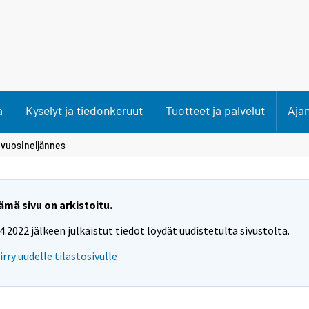
a
Kyselyt ja tiedonkeruut
Tuotteet ja palvelut
Aja
 vuosineljännes
ämä sivu on arkistoitu.
.4.2022 jälkeen julkaistut tiedot löydät uudistetulta sivustolta.
iirry uudelle tilastosivulle