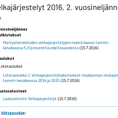
lkajärjestelyt 2016,
2. vuosineljän
6
 vuosineljännes
ulkistukset
Yksityishenkilöiden velkajärjestelyjen määrä kasvoi tammi -
kesäkuussa 5,4 prosenttia edellisvuodesta
(15.7.2016)
aulukot
Liitetaulukot
Liitetaulukko 1. Velkajärjestelyhakemukset maakunnan mukaa
tammi-kesäkuussa 2016 ja 2015
(15.7.2016)
aatuselosteet
Laatuseloste: Velkajärjestelyt
(15.7.2016)
Viittausohje
: