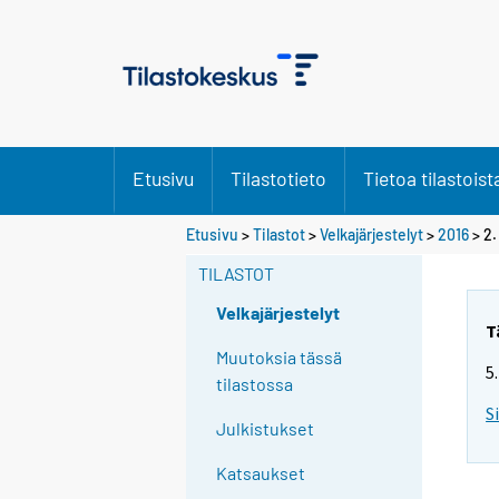
Etusivu
Tilastotieto
Tietoa tilastoist
Etusivu
>
Tilastot
>
Velkajärjestelyt
>
2016
>
2.
TILASTOT
Velkajärjestelyt
T
Muutoksia tässä
5
tilastossa
S
Julkistukset
Katsaukset