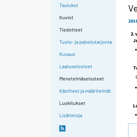
Taulukot
Ve
Kuviot
201
Tiedotteet
2.
J
Tuote- ja palvelutarjonta
Kuvaus
Laatuselosteet
T
Menetelmäselosteet
Käsitteet ja määritelmät
Luokitukset
L
Lisätietoja