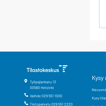
Kysy 
Työpajankatu
13
00580
Helsinki
Neuvonta
Vaihde
029 551 1000
Kysy tila
Tietopalvelu
029 551 2220