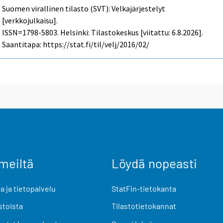
Suomen virallinen tilasto (SVT): Velkajärjestelyt
[verkkojulkaisu].
ISSN=1798-5803. Helsinki: Tilastokeskus [viitattu: 6.8.2026].
Saantitapa: https://stat.fi/til/velj/2016/02/
meiltä
Löydä nopeasti
 ja tietopalvelu
StatFin-tietokanta
stoista
Tilastotietokannat