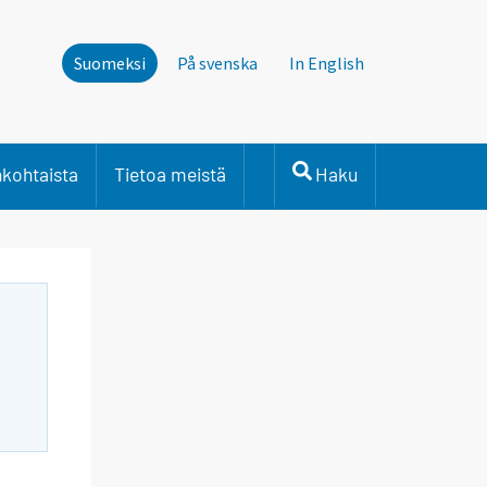
Suomeksi
På svenska
In English
nkohtaista
Tietoa meistä
Haku