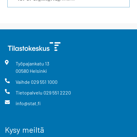
Työpajankatu
13
00580
Helsinki
Vaihde
029 551 1000
Tietopalvelu
029 551 2220
info@stat.fi
Kysy meiltä