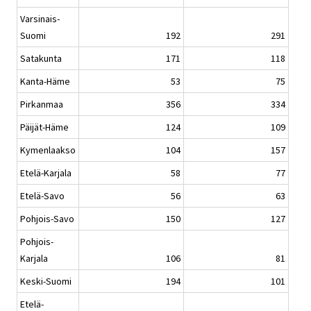
Varsinais-
Suomi
192
291
Satakunta
171
118
Kanta-Häme
53
75
Pirkanmaa
356
334
Päijät-Häme
124
109
Kymenlaakso
104
157
Etelä-Karjala
58
77
Etelä-Savo
56
63
Pohjois-Savo
150
127
Pohjois-
Karjala
106
81
Keski-Suomi
194
101
Etelä-