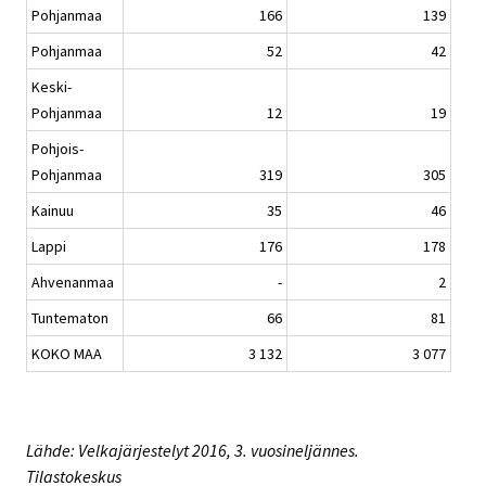
Pohjanmaa
166
139
Pohjanmaa
52
42
Keski-
Pohjanmaa
12
19
Pohjois-
Pohjanmaa
319
305
Kainuu
35
46
Lappi
176
178
Ahvenanmaa
-
2
Tuntematon
66
81
KOKO MAA
3 132
3 077
Lähde: Velkajärjestelyt 2016, 3. vuosineljännes.
Tilastokeskus