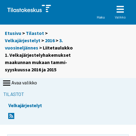
Valikko
Haku
Etusivu
>
Tilastot
>
Velkajärjestelyt
>
2016
>
3.
vuosineljännes
> Liitetaulukko
1. Velkajärjestelyhakemukset
maakunnan mukaan tammi-
syyskuussa 2016 ja 2015
Avaa valikko
TILASTOT
Velkajärjestelyt