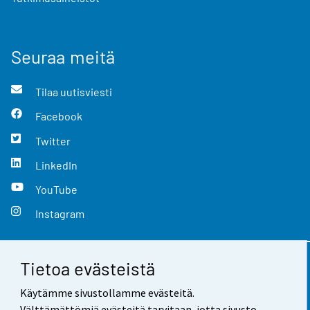
Seuraa meitä
Tilaa uutisviesti
Facebook
Twitter
LinkedIn
YouTube
Instagram
Tietoa evästeistä
Yhteystiedot
Käytämme sivustollamme evästeitä.
Palaute
Välttämättömiä evästeitä tarvitaan, jotta sivusto