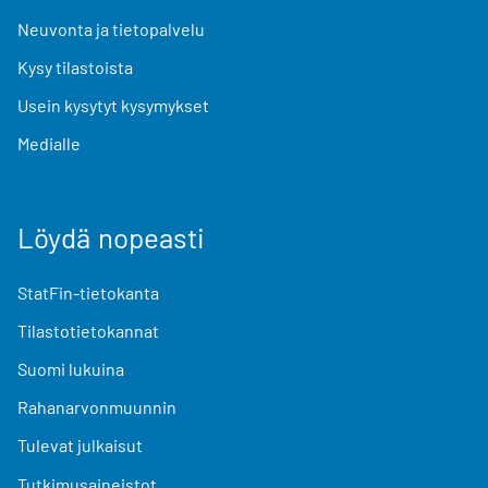
Neuvonta ja tietopalvelu
Kysy tilastoista
Usein kysytyt kysymykset
Medialle
Löydä nopeasti
StatFin-tietokanta
Tilastotietokannat
Suomi lukuina
Rahanarvonmuunnin
Tulevat julkaisut
Tutkimusaineistot