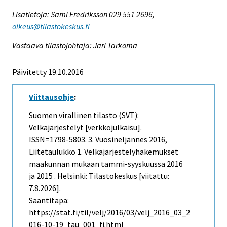
Lisätietoja: Sami Fredriksson 029 551 2696,
oikeus@tilastokeskus.fi
Vastaava tilastojohtaja: Jari Tarkoma
Päivitetty 19.10.2016
Viittausohje
:
Suomen virallinen tilasto (SVT):
Velkajärjestelyt [verkkojulkaisu].
ISSN=1798-5803.
3. Vuosineljännes
2016,
Liitetaulukko 1. Velkajärjestelyhakemukset
maakunnan mukaan tammi-syyskuussa 2016
ja 2015 . Helsinki: Tilastokeskus [viitattu:
7.8.2026].
Saantitapa:
https://stat.fi/til/velj/2016/03/velj_2016_03_2
016-10-19_tau_001_fi.html