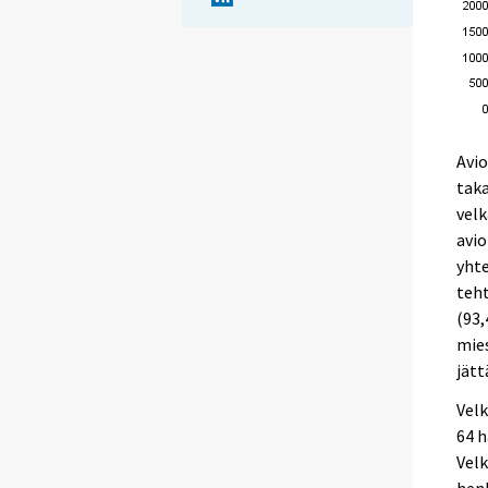
Avio
taka
velk
avio
yhte
teht
(93,
mies
jätt
Velk
64 h
Velk