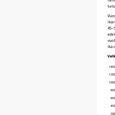
henk
tehd
Vuon
Ikär
45–
edel
vuot
ikä 
Vel