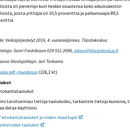
lisistä oli pienempi kuin heidän osuutensa koko aikuisväestön
lisistä, joista yrittäjiä oli 10,5 prosenttia ja palkansaajia 89,5
enttia.
e: Velkajärjestelyt 2016, 4. vuosineljännes. Tilastokeskus
tietoja: Sami Fredriksson 029 551 2696,
oikeus@tilastokeskus.fi
aava tilastojohtaja: Jari Tarkoma
kaisu pdf-muodossa
(226,2 kt)
lukot
etokantataulukot
mi tarvitsemiasi tietoja taulukoiksi, tarkastele tietoja kuvioina, t
aa dataa käyttöösi.
Tietokantataulukot ja niiden muuttujat
Arkistoidut taulukot