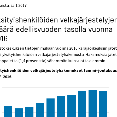
aistu: 25.1.2017
sityishenkilöiden velkajärjestelyje
ärä edellisvuoden tasolla vuonna
016
stokeskuksen tietojen mukaan vuonna 2016 käräjäoikeuksiin jätet
5 yksityishenkilöiden velkajärjestelyhakemusta. Hakemuksia jätet
kappaletta (1,4 prosenttia) vähemmän kuin vuotta aiemmin.
ityishenkilöiden velkajärjestelyhakemukset tammi–joulukuu
7–2016