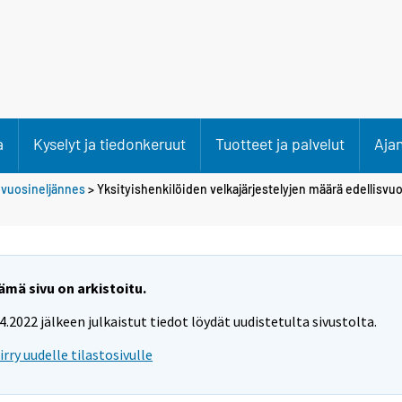
a
Kyselyt ja tiedonkeruut
Tuotteet ja palvelut
Aja
 vuosineljännes
> Yksityishenkilöiden velkajärjestelyjen määrä edellisvuo
ämä sivu on arkistoitu.
.4.2022 jälkeen julkaistut tiedot löydät uudistetulta sivustolta.
iirry uudelle tilastosivulle