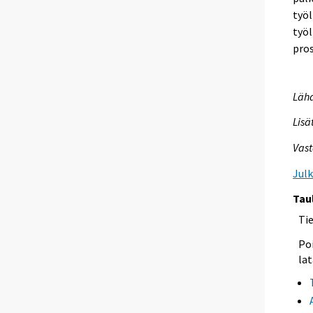
työl
työl
pros
Lähd
Lisä
Vast
Jul
Tau
Ti
Poi
lat