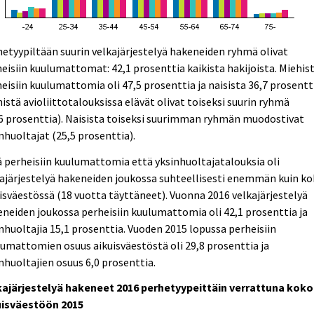
etyypiltään suurin velkajärjestelyä hakeneiden ryhmä olivat
eisiin kuulumattomat: 42,1 prosenttia kaikista hakijoista. Miehis
eisiin kuulumattomia oli 47,5 prosenttia ja naisista 36,7 prosentt
istä avioliittotalouksissa elävät olivat toiseksi suurin ryhmä
6 prosenttia). Naisista toiseksi suurimman ryhmän muodostivat
nhuoltajat (25,5 prosenttia).
 perheisiin kuulumattomia että yksinhuoltajatalouksia oli
ajärjestelyä hakeneiden joukossa suhteellisesti enemmän kuin k
isväestössä (18 vuotta täyttäneet). Vuonna 2016 velkajärjestelyä
neiden joukossa perheisiin kuulumattomia oli 42,1 prosenttia ja
nhuoltajia 15,1 prosenttia. Vuoden 2015 lopussa perheisiin
umattomien osuus aikuisväestöstä oli 29,8 prosenttia ja
nhuoltajien osuus 6,0 prosenttia.
kajärjestelyä hakeneet 2016 perhetyypeittäin verrattuna koko
uisväestöön 2015