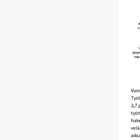
Vuon
Työl
2,7 
työt
hake
velk
aiku