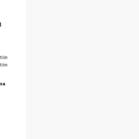
n
tiin
tiin
ssa