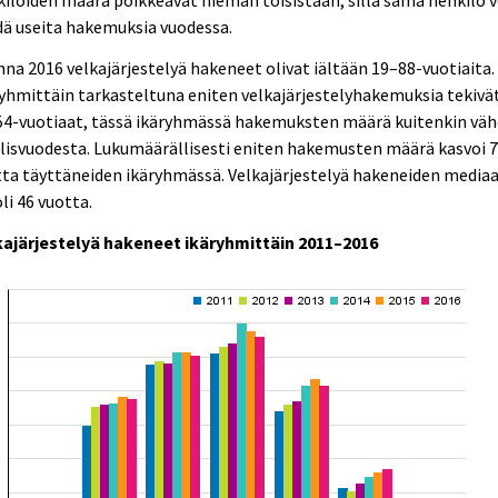
ilöiden määrä poikkeavat hieman toisistaan, sillä sama henkilö v
ä useita hakemuksia vuodessa.
na 2016 velkajärjestelyä hakeneet olivat iältään 19–88-vuotiaita.
yhmittäin tarkasteltuna eniten velkajärjestelyhakemuksia tekivä
54-vuotiaat, tässä ikäryhmässä hakemuksten määrä kuitenkin väh
lisvuodesta. Lukumäärällisesti eniten hakemusten määrä kasvoi 
ta täyttäneiden ikäryhmässä. Velkajärjestelyä hakeneiden mediaa
oli 46 vuotta.
kajärjestelyä hakeneet ikäryhmittäin 2011–2016