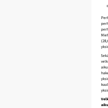
Perh
perh
perh
Mieh
(28,
yksi
Sekä
velk
aiku
hake
yksi
kuul
yksi
Vel
aik