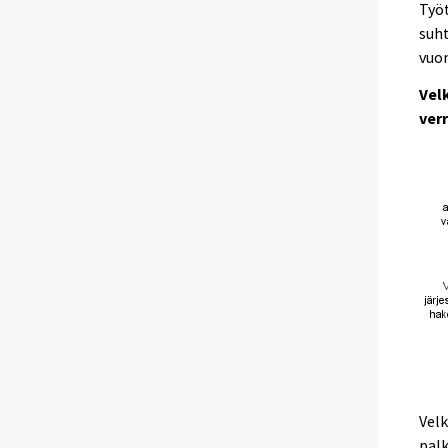
Työt
suht
vuon
Vel
ver
Velk
palk