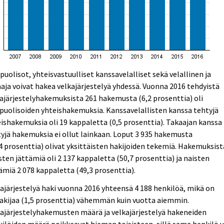
puolisot, yhteisvastuulliset kanssavelalliset sekä velallinen ja
aja voivat hakea velkajärjestelyä yhdessä. Vuonna 2016 tehdyistä
ajärjestelyhakemuksista 261 hakemusta (6,2 prosenttia) oli
puolisoiden yhteishakemuksia. Kanssavelallisten kanssa tehtyjä
ishakemuksia oli 19 kappaletta (0,5 prosenttia). Takaajan kanssa
yjä hakemuksia ei ollut lainkaan. Loput 3 935 hakemusta
4 prosenttia) olivat yksittäisten hakijoiden tekemiä. Hakemuksist
ten jättämiä oli 2 137 kappaletta (50,7 prosenttia) ja naisten
ämiä 2 078 kappaletta (49,3 prosenttia).
ajärjestelyä haki vuonna 2016 yhteensä 4 188 henkilöä, mikä on
akijaa (1,5 prosenttia) vähemmän kuin vuotta aiemmin.
ajärjestelyhakemusten määrä ja velkajärjestelyä hakeneiden