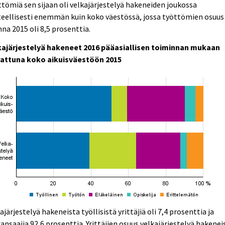
tömiä sen sijaan oli velkajärjestelyä hakeneiden joukossa
eellisesti enemmän kuin koko väestössä, jossa työttömien osuus
na 2015 oli 8,5 prosenttia.
kajärjestelyä hakeneet 2016 pääasiallisen toiminnan mukaan
rattuna koko aikuisväestöön 2015
ajärjestelyä hakeneista työllisistä yrittäjiä oli 7,4 prosenttia ja
ansaajia 92,6 prosenttia. Yrittäjien osuus velkajärjestelyä hakenei