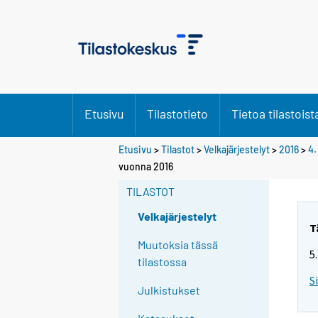
Etusivu
Tilastotieto
Tietoa tilastoist
Etusivu
>
Tilastot
>
Velkajärjestelyt
>
2016
>
4.
Y
Y
vuonna 2016
o
o
u
u
TILASTOT
a
a
r
r
Velkajärjestelyt
e
e
T
m
m
Muutoksia tässä
5
o
o
tilastossa
v
v
S
i
i
Julkistukset
n
n
g
g