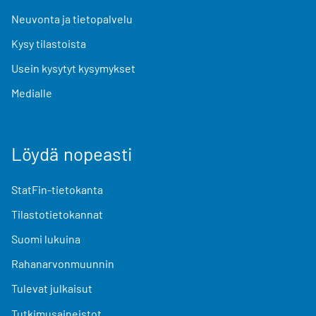
Neuvonta ja tietopalvelu
Kysy tilastoista
Usein kysytyt kysymykset
Medialle
Löydä nopeasti
StatFin-tietokanta
Tilastotietokannat
Suomi lukuina
Rahanarvonmuunnin
Tulevat julkaisut
Tutkimusaineistot