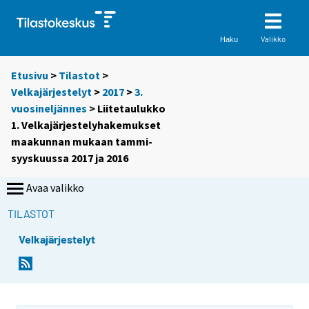
Valikko
Haku
Etusivu
>
Tilastot
>
Velkajärjestelyt
>
2017
>
3.
vuosineljännes
> Liitetaulukko
1. Velkajärjestelyhakemukset
maakunnan mukaan tammi-
syyskuussa 2017 ja 2016
Avaa valikko
TILASTOT
Velkajärjestelyt