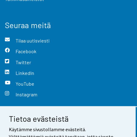
Seuraa meitä
Tilaa uutisviesti
Facebook
Twitter
LinkedIn
YouTube
Instagram
Tietoa evästeistä
Yhteystiedot
Käytämme sivustollamme evästeitä.
Palaute
Välttämättömiä evästeitä tarvitaan, jotta sivusto