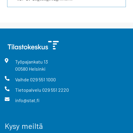
Työpajankatu
13
00580
Helsinki
Vaihde
029 551 1000
Tietopalvelu
029 551 2220
info@stat.fi
Kysy meiltä