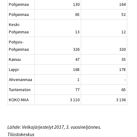
Pohjanmaa
130
164
Pohjanmaa
65
52
Keski-
Pohjanmaa
13
12
Pohjois-
Pohjanmaa
326
320
Kainuu
47
35
Lappi
168
178
Ahvenanmaa
1
-
Tuntematon
77
65
KOKO MAA
3 110
3 136
Lähde: Velkajärjestelyt 2017, 3. vuosineljännes.
Tilastokeskus