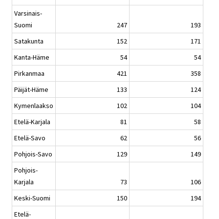
Varsinais-
Suomi
247
193
Satakunta
152
171
Kanta-Häme
54
54
Pirkanmaa
421
358
Päijät-Häme
133
124
Kymenlaakso
102
104
Etelä-Karjala
81
58
Etelä-Savo
62
56
Pohjois-Savo
129
149
Pohjois-
Karjala
73
106
Keski-Suomi
150
194
Etelä-