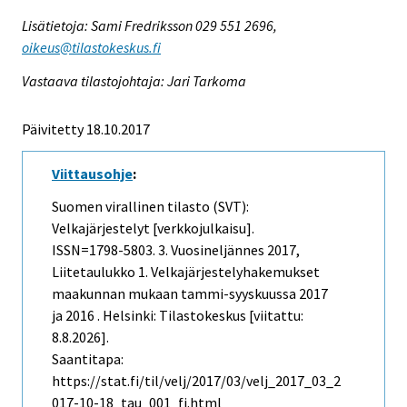
Lisätietoja: Sami Fredriksson 029 551 2696,
oikeus@tilastokeskus.fi
Vastaava tilastojohtaja: Jari Tarkoma
Päivitetty 18.10.2017
Viittausohje
:
Suomen virallinen tilasto (SVT):
Velkajärjestelyt [verkkojulkaisu].
ISSN=1798-5803.
3. Vuosineljännes
2017,
Liitetaulukko 1. Velkajärjestelyhakemukset
maakunnan mukaan tammi-syyskuussa 2017
ja 2016 . Helsinki: Tilastokeskus [viitattu:
8.8.2026].
Saantitapa:
https://stat.fi/til/velj/2017/03/velj_2017_03_2
017-10-18_tau_001_fi.html