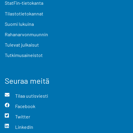
StatFin-tietokanta
Tilastotietokannat
Suomi lukuina
Rahanarvonmuunnin
Tulevat julkaisut
Tutkimusaineistot
Seuraa meitä
Tilaa uutisviesti
Facebook
Twitter
LinkedIn