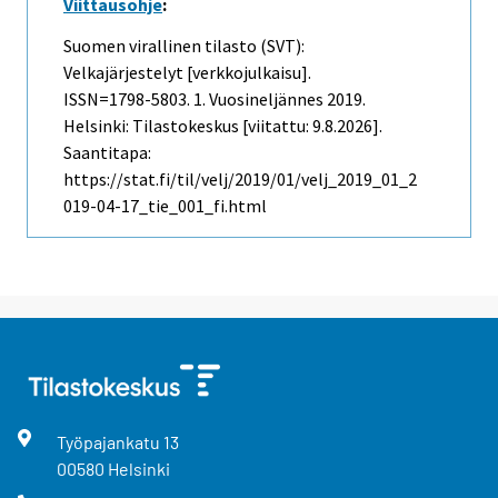
Viittausohje
:
Suomen virallinen tilasto (SVT):
Velkajärjestelyt [verkkojulkaisu].
ISSN=1798-5803.
1. Vuosineljännes
2019.
Helsinki: Tilastokeskus [viitattu: 9.8.2026].
Saantitapa:
https://stat.fi/til/velj/2019/01/velj_2019_01_2
019-04-17_tie_001_fi.html
Työpajankatu
13
00580
Helsinki