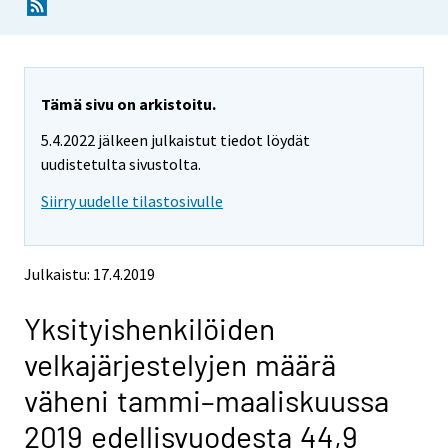
Y
Y
o
o
u
u
a
a
r
r
e
e
Tämä sivu on arkistoitu.
m
m
5.4.2022 jälkeen julkaistut tiedot löydät
o
o
v
v
uudistetulta sivustolta.
i
i
Siirry uudelle tilastosivulle
n
n
g
g
t
t
o
o
Julkaistu: 17.4.2019
a
a
n
n
Yksityishenkilöiden
o
o
t
t
velkajärjestelyjen määrä
h
h
e
e
väheni tammi–maaliskuussa
r
r
s
s
2019 edellisvuodesta 44,9
e
e