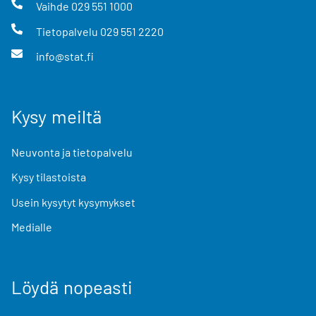
Vaihde
029 551 1000
Tietopalvelu
029 551 2220
info@stat.fi
Kysy meiltä
Neuvonta ja tietopalvelu
Kysy tilastoista
Usein kysytyt kysymykset
Medialle
Löydä nopeasti