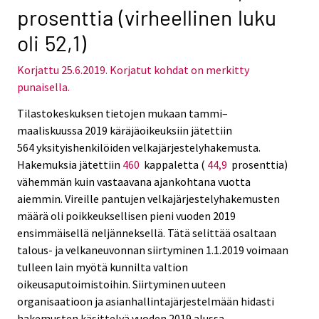
r
r
prosenttia (virheellinen luku
v
v
oli 52,1)
i
i
c
c
e
e
Korjattu 25.6.2019. Korjatut kohdat on merkitty
.
.
punaisella.
Tilastokeskuksen tietojen mukaan tammi–
maaliskuussa 2019 käräjäoikeuksiin jätettiin
564 yksityishenkilöiden velkajärjestelyhakemusta.
Hakemuksia jätettiin
460
kappaletta (
44,9
prosenttia)
vähemmän kuin vastaavana ajankohtana vuotta
aiemmin. Vireille pantujen velkajärjestelyhakemusten
määrä oli poikkeuksellisen pieni vuoden 2019
ensimmäisellä neljänneksellä. Tätä selittää osaltaan
talous- ja velkaneuvonnan siirtyminen 1.1.2019 voimaan
tulleen lain myötä kunnilta valtion
oikeusaputoimistoihin. Siirtyminen uuteen
organisaatioon ja asianhallintajärjestelmään hidasti
hakemusten käsittelyä vuoden 2019 alussa.