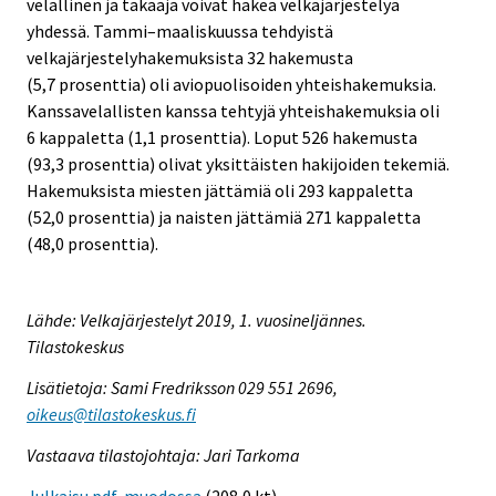
velallinen ja takaaja voivat hakea velkajärjestelyä
yhdessä. Tammi–maaliskuussa tehdyistä
velkajärjestelyhakemuksista 32 hakemusta
(5,7 prosenttia) oli aviopuolisoiden yhteishakemuksia.
Kanssavelallisten kanssa tehtyjä yhteishakemuksia oli
6 kappaletta (1,1 prosenttia). Loput 526 hakemusta
(93,3 prosenttia) olivat yksittäisten hakijoiden tekemiä.
Hakemuksista miesten jättämiä oli 293 kappaletta
(52,0 prosenttia) ja naisten jättämiä 271 kappaletta
(48,0 prosenttia).
Lähde: Velkajärjestelyt 2019, 1. vuosineljännes.
Tilastokeskus
Lisätietoja: Sami Fredriksson 029 551 2696,
oikeus@tilastokeskus.fi
Vastaava tilastojohtaja: Jari Tarkoma
Julkaisu pdf-muodossa
(208,0 kt)