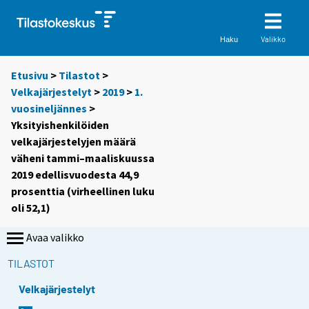
Valikko
Haku
Etusivu
>
Tilastot
>
Velkajärjestelyt
>
2019
>
1.
vuosineljännes
>
Yksityishenkilöiden
velkajärjestelyjen määrä
väheni tammi–maaliskuussa
2019 edellisvuodesta 44,9
prosenttia (virheellinen luku
oli 52,1)
Avaa valikko
TILASTOT
Velkajärjestelyt