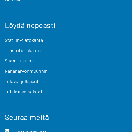
Löydä nopeasti
StatFin-tietokanta
Tilastotietokannat
Suomi lukuina
Rahanarvonmuunnin
Tulevat julkaisut
Tutkimusaineistot
Seuraa meitä
Tilaa uutisviesti