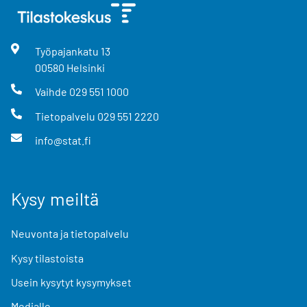
Työpajankatu
13
00580
Helsinki
Vaihde
029 551 1000
Tietopalvelu
029 551 2220
info@stat.fi
Kysy meiltä
Neuvonta ja tietopalvelu
Kysy tilastoista
Usein kysytyt kysymykset
Medialle