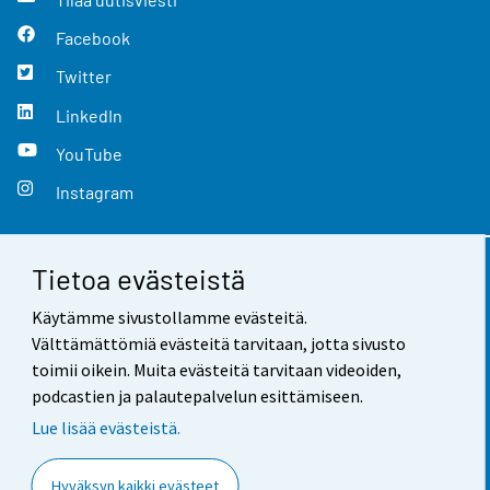
Facebook
Twitter
LinkedIn
YouTube
Instagram
Tietoa evästeistä
Yhteystiedot
Käytämme sivustollamme evästeitä.
Palaute
Välttämättömiä evästeitä tarvitaan, jotta sivusto
toimii oikein. Muita evästeitä tarvitaan videoiden,
Käyttöehdot
podcastien ja palautepalvelun esittämiseen.
Tietosuoja
Lue lisää evästeistä.
Saavutettavuus
Hyväksyn kaikki evästeet