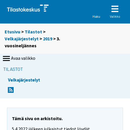
Valikko
Haku
Etusivu
>
Tilastot
>
Velkajärjestelyt
>
2019
>
3.
vuosineljännes
Avaa valikko
TILASTOT
Velkajärjestelyt
Tämä sivu on arkistoitu.
5.4.2022 jälkeen julkaistut tiedot löydät