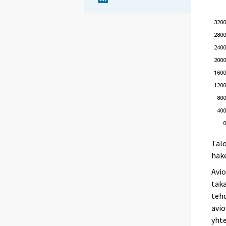
Talo
hak
Avio
taka
tehd
avio
yhte