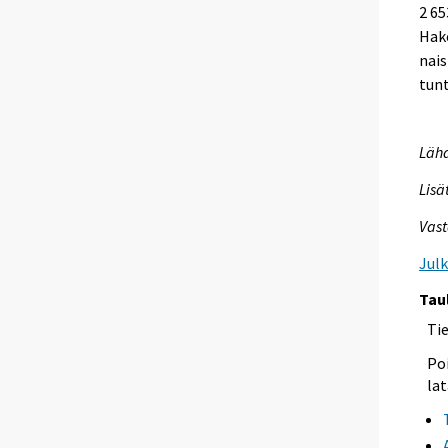
2 65
Hake
nais
tun
Lähd
Lisä
Vast
Jul
Tau
Ti
Poi
lat