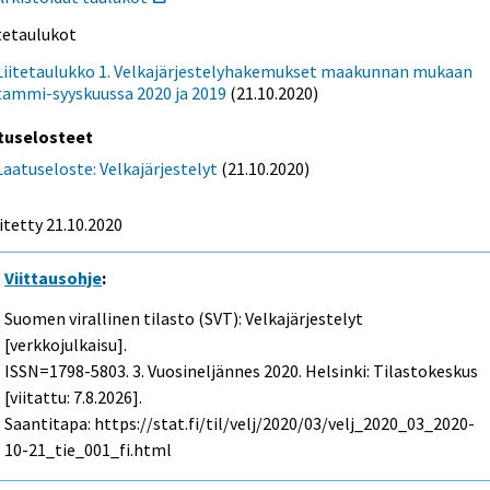
itetaulukot
Liitetaulukko 1. Velkajärjestelyhakemukset maakunnan mukaan
tammi-syyskuussa 2020 ja 2019
(21.10.2020)
tuselosteet
Laatuseloste: Velkajärjestelyt
(21.10.2020)
itetty 21.10.2020
Viittausohje
:
Suomen virallinen tilasto (SVT): Velkajärjestelyt
[verkkojulkaisu].
ISSN=1798-5803.
3. Vuosineljännes
2020. Helsinki: Tilastokeskus
[viitattu: 7.8.2026].
Saantitapa: https://stat.fi/til/velj/2020/03/velj_2020_03_2020-
10-21_tie_001_fi.html