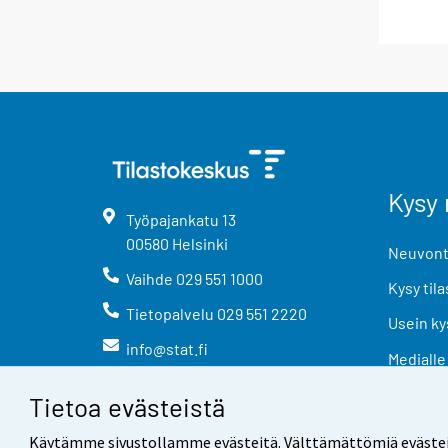
Kysy 
Työpajankatu
13
00580
Helsinki
Neuvonta
Vaihde
029 551 1000
Kysy tila
Tietopalvelu
029 551 2220
Usein ky
info@stat.fi
Medialle
Tietoa evästeistä
Käytämme sivustollamme evästeitä. Välttämättömiä evästeitä t