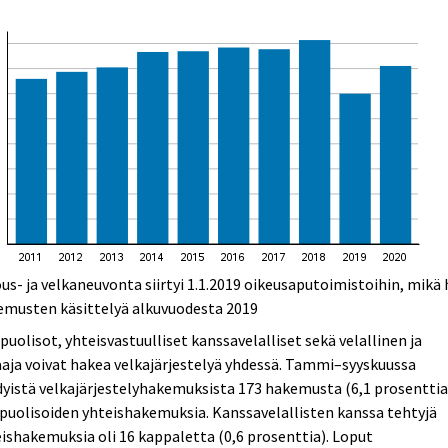
us- ja velkaneuvonta siirtyi 1.1.2019 oikeusaputoimistoihin, mikä 
emusten käsittelyä alkuvuodesta 2019
puolisot, yhteisvastuulliset kanssavelalliset sekä velallinen ja
aja voivat hakea velkajärjestelyä yhdessä. Tammi–syyskuussa
yistä velkajärjestelyhakemuksista 173 hakemusta (6,1 prosenttia)
puolisoiden yhteishakemuksia. Kanssavelallisten kanssa tehtyjä
ishakemuksia oli 16 kappaletta (0,6 prosenttia). Loput