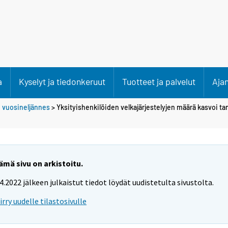
a
Kyselyt ja tiedonkeruut
Tuotteet ja palvelut
Aja
. vuosineljännes
> Yksityishenkilöiden velkajärjestelyjen määrä kasvoi 
ämä sivu on arkistoitu.
.4.2022 jälkeen julkaistut tiedot löydät uudistetulta sivustolta.
iirry uudelle tilastosivulle