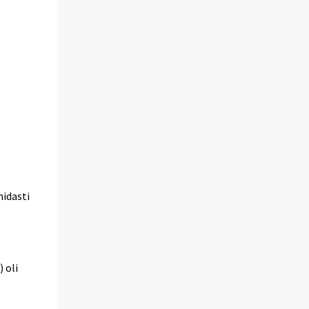
hidasti
 oli