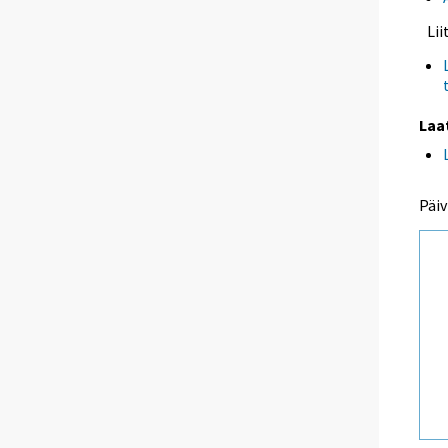
Li
Laa
Päiv