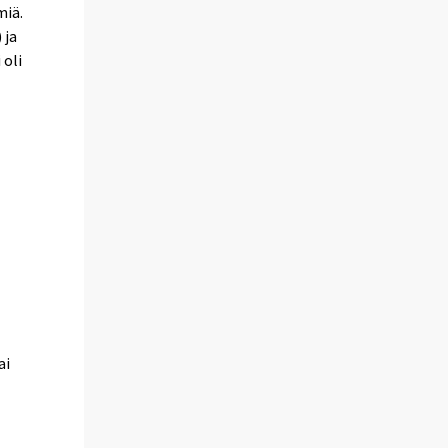
miä.
 ja
 oli
ai