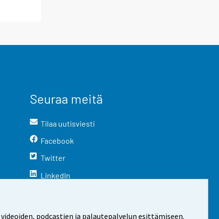
Seuraa meitä
Tilaa uutisviesti
Facebook
Twitter
LinkedIn
YouTube
Instagram
 videoiden, podcastien ja palautepalvelun esittämiseen.