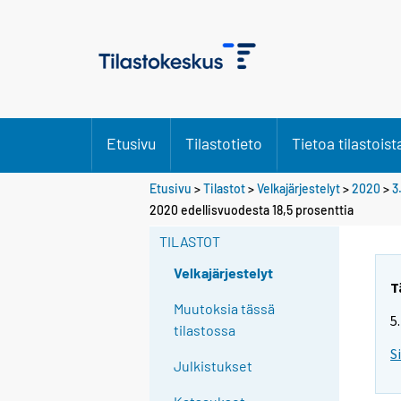
Etusivu
Tilastotieto
Tietoa tilastoist
Etusivu
>
Tilastot
>
Velkajärjestelyt
>
2020
>
3
Y
Y
2020 edellisvuodesta 18,5 prosenttia
o
o
u
u
TILASTOT
a
a
r
r
Velkajärjestelyt
e
e
T
m
m
Muutoksia tässä
5
o
o
tilastossa
v
v
S
i
i
Julkistukset
n
n
g
g