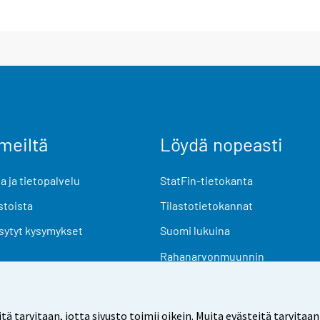
meiltä
Löydä nopeasti
 ja tietopalvelu
StatFin-tietokanta
stoista
Tilastotietokannat
sytyt kysymykset
Suomi lukuina
Rahanarvonmuunnin
Tulevat julkaisut
Tutkimusaineistot
arvitaan, jotta sivusto toimii oikein. Muita evästeitä tarvitaan