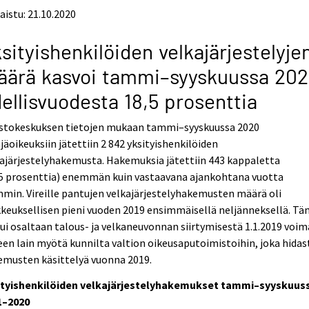
aistu: 21.10.2020
sityishenkilöiden velkajärjestelyje
äärä kasvoi tammi–syyskuussa 20
ellisvuodesta 18,5 prosenttia
astokeskuksen tietojen mukaan tammi–syyskuussa 2020
jäoikeuksiin jätettiin 2 842 yksityishenkilöiden
ajärjestelyhakemusta. Hakemuksia jätettiin 443 kappaletta
,5 prosenttia) enemmän kuin vastaavana ajankohtana vuotta
min. Vireille pantujen velkajärjestelyhakemusten määrä oli
keuksellisen pieni vuoden 2019 ensimmäisellä neljänneksellä. T
ui osaltaan talous- ja velkaneuvonnan siirtymisestä 1.1.2019 voi
een lain myötä kunnilta valtion oikeusaputoimistoihin, joka hidas
emusten käsittelyä vuonna 2019.
ityishenkilöiden velkajärjestelyhakemukset tammi–syyskuus
1–2020