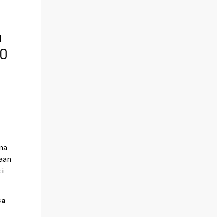
n
20
ämä
maan
ti
sa