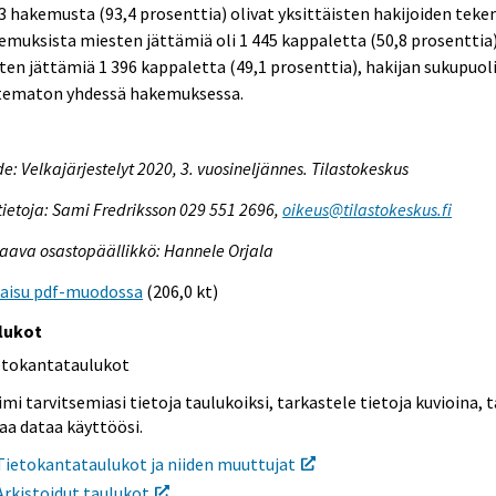
3 hakemusta (93,4 prosenttia) olivat yksittäisten hakijoiden teke
muksista miesten jättämiä oli 1 445 kappaletta (50,8 prosenttia)
ten jättämiä 1 396 kappaletta (49,1 prosenttia), hakijan sukupuoli
tematon yhdessä hakemuksessa.
e: Velkajärjestelyt 2020, 3. vuosineljännes. Tilastokeskus
tietoja: Sami Fredriksson 029 551 2696,
oikeus@tilastokeskus.fi
aava osastopäällikkö: Hannele Orjala
kaisu pdf-muodossa
(206,0 kt)
lukot
etokantataulukot
mi tarvitsemiasi tietoja taulukoiksi, tarkastele tietoja kuvioina, t
aa dataa käyttöösi.
Tietokantataulukot ja niiden muuttujat
Arkistoidut taulukot