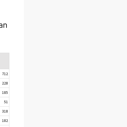
an
712
228
185
51
318
182