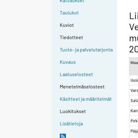
Katsaukset
Taulukot
Li
Ve
Kuviot
mu
Tiedotteet
2
Tuote- ja palvelutarjonta
Kuvaus
Maa
Laatuselosteet
Uus
Menetelmäselosteet
Var
Käsitteet ja määritelmät
Sat
Kan
Luokitukset
Pir
Lisätietoja
Päi