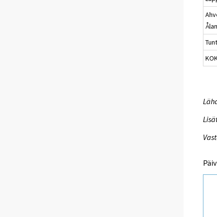
Ahv
Åla
Tun
KO
Lähd
Lisä
Vast
Päiv