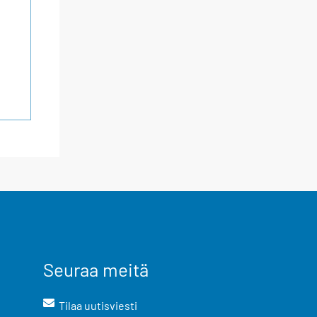
Seuraa meitä
Tilaa uutisviesti