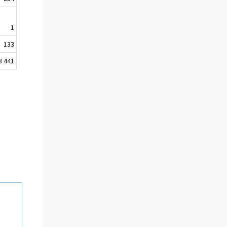
1
133
3 441