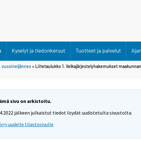
a
Kyselyt ja tiedonkeruut
Tuotteet ja palvelut
Aja
. vuosineljännes
> Liitetaulukko 1. Velkajärjestelyhakemukset maakunn
ämä sivu on arkistoitu.
.4.2022 jälkeen julkaistut tiedot löydät uudistetulta sivustolta.
iirry uudelle tilastosivulle