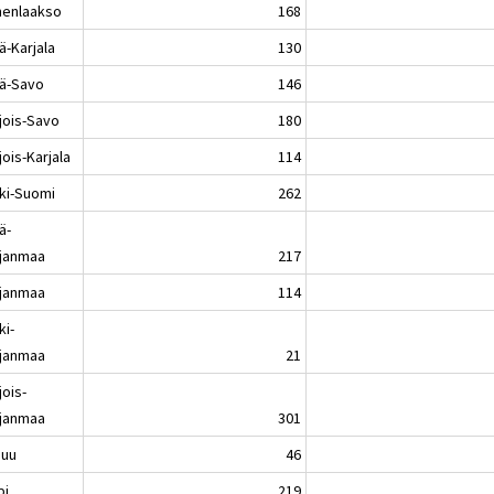
enlaakso
168
ä-Karjala
130
lä-Savo
146
jois-Savo
180
ois-Karjala
114
ki-Suomi
262
ä-
janmaa
217
janmaa
114
ki-
janmaa
21
jois-
janmaa
301
nuu
46
pi
219