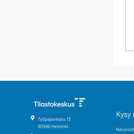
Kysy 
Työpajankatu
13
00580
Helsinki
Neuvonta