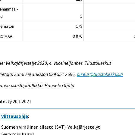
enanmaa -
nd
1
tematon
179
KO MAA
3 870
e: Velkajärjestelyt 2020, 4. vuosineljännes. Tilastokeskus
tietoja: Sami Fredriksson 029 551 2696,
oikeus@tilastokeskus.fi
aava osastopäällikkö: Hannele Orjala
itetty 20.1.2021
Viittausohje
:
Suomen virallinen tilasto (SVT): Velkajärjestelyt
[verkkojulkaisu].