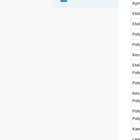
Kym
Etel
Ete
Poh
Pohj
Kes
Etel
Poh
Poh
Kes
Poh
Poh
Poh
Kai
Lap