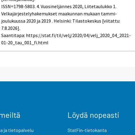
ISSN=1798-5803.
4. Vuosineljännes
2020, Liitetaulukko 1.
Velkajärjestelyhakemukset maakunnan mukaan tammi-
joulukuussa 2020 ja 2019 . Helsinki: Tilastokeskus [viitattu:
7.8.2026].
Saantitapa: https://stat.fi/til/velj/2020/04/velj_2020_04_2021-
01-20_tau_001_fi.html
meiltä
Löydä nopeasti
 ja tietopalvelu
StatFin-tietokanta