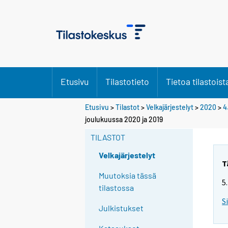
Etusivu
Tilastotieto
Tietoa tilastoist
Etusivu
>
Tilastot
>
Velkajärjestelyt
>
2020
>
4
joulukuussa 2020 ja 2019
TILASTOT
Velkajärjestelyt
T
Muutoksia tässä
5
tilastossa
S
Julkistukset