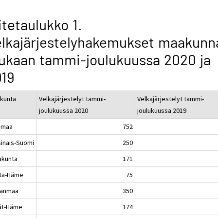
itetaulukko 1.
lkajärjestelyhakemukset maakunn
kaan tammi-joulukuussa 2020 ja
019
kunta
Velkajärjestelyt tammi-
Velkajärjestelyt tammi-
joulukuussa 2020
joulukuussa 2019
imaa
752
sinais-Suomi
250
akunta
171
ta-Häme
75
kanmaa
350
jät-Häme
174