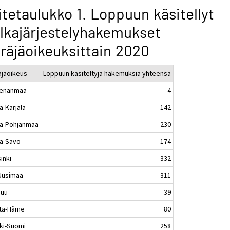
itetaulukko 1. Loppuun käsitellyt
lkajärjestelyhakemukset
räjäoikeuksittain 2020
äjäoikeus
Loppuun käsiteltyjä hakemuksia yhteensä
enanmaa
4
ä-Karjala
142
lä-Pohjanmaa
230
lä-Savo
174
inki
332
-Uusimaa
311
nuu
39
ta-Häme
80
ki-Suomi
258