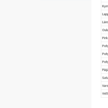
Kym
Lap
Län
Oul
Pir
Poh
Pohj
Poh
Päi
Sat
Var
YHT