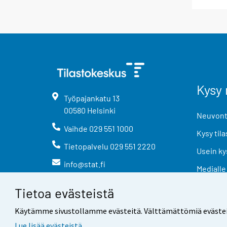
Kysy 
Työpajankatu
13
00580
Helsinki
Neuvonta
Vaihde
029 551 1000
Kysy tila
Tietopalvelu
029 551 2220
Usein ky
info@stat.fi
Medialle
Tietoa evästeistä
Käytämme sivustollamme evästeitä. Välttämättömiä evästeitä t
Lue lisää evästeistä.