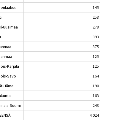
enlaakso
145
pi
253
si-Uusimaa
278
u
393
kanmaa
375
janmaa
125
ois-Karjala
125
jois-Savo
164
jät-Häme
190
akunta
163
sinais-Suomi
243
EENSÄ
4 024