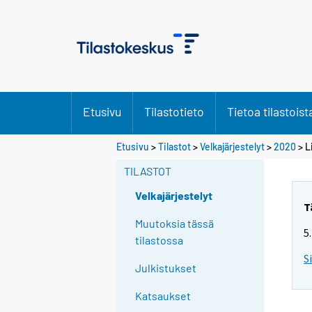
Etusivu
Tilastotieto
Tietoa tilastoist
Etusivu
>
Tilastot
>
Velkajärjestelyt
>
2020
> L
TILASTOT
Velkajärjestelyt
T
Muutoksia tässä
5
tilastossa
S
Julkistukset
Katsaukset