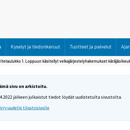
a
Kyselyt ja tiedonkeruut
Tuotteet ja palvelut
Aja
iitetaulukko 1. Loppuun käsitellyt velkajärjestelyhakemukset käräjäoikeu
ämä sivu on arkistoitu.
.4.2022 jälkeen julkaistut tiedot löydät uudistetulta sivustolta.
iirry uudelle tilastosivulle