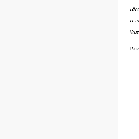
Lähd
Lisä
Vast
Päiv