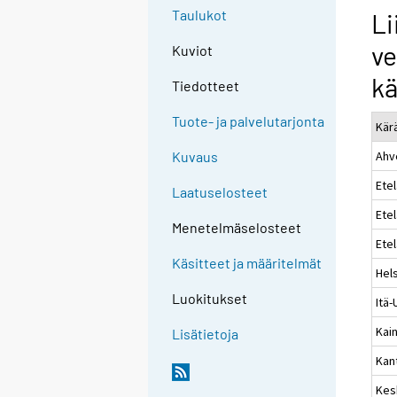
Taulukot
Li
ve
Kuviot
kä
Tiedotteet
Tuote- ja palvelutarjonta
Kär
Ahv
Kuvaus
Etel
Laatuselosteet
Ete
Menetelmäselosteet
Ete
Käsitteet ja määritelmät
Hels
Luokitukset
Itä
Kai
Lisätietoja
Kan
Kes