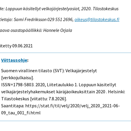
e: Loppuun käsitellyt velkajärjestelyasiat, 2020. Tilastokeskus
tietoja: Sami Fredriksson 029 551 2696,
oikeus@tilastokeskus.fi
aava osastopäällikkö: Hannele Orjala
itetty 09.06.2021
Viittausohje
:
Suomen virallinen tilasto (SVT): Velkajärjestelyt
[verkkojulkaisu].
ISSN=1798-5803. 2020, Liitetaulukko 1. Loppuun käsitellyt
velkajärjestelyhakemukset käräjäoikeuksittain 2020 . Helsinki:
Tilastokeskus [viitattu: 7.8.2026].
Saantitapa: https://stat.fi/til/velj/2020/velj_2020_2021-06-
09_tau_001_fi.html