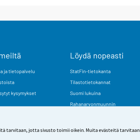
meiltä
Löydä nopeasti
 ja tietopalvelu
StatFin-tietokanta
stoista
Tilastotietokannat
sytyt kysymykset
Suomi lukuina
Rahanarvonmuunnin
Tulevat julkaisut
Tutkimusaineistot
arvitaan, jotta sivusto toimii oikein. Muita evästeitä tarvitaan