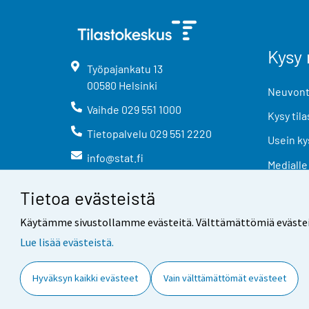
Kysy 
Työpajankatu
13
00580
Helsinki
Neuvonta
Vaihde
029 551 1000
Kysy tila
Tietopalvelu
029 551 2220
Usein ky
info@stat.fi
Medialle
Tietoa evästeistä
Käytämme sivustollamme evästeitä. Välttämättömiä evästeitä t
Lue lisää evästeistä.
Yhteystiedot
Palaute
Hyväksyn kaikki evästeet
Vain välttämättömät evästeet