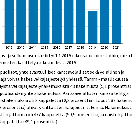
us- ja velkaneuvonta siirtyi 1.1.2019 oikeusaputoimistoihin, mikä 
emusten käsittelyä alkuvuodesta 2019
puolisot, yhteisvastuulliset kanssavelalliset sekä velallinen ja
aja voivat hakea velkajärjestelyä yhdessä. Tammi–maaliskuussa
yistä velkajärjestelyhakemuksista 48 hakemusta (5,1 prosenttia) 
puolisoiden yhteishakemuksia. Kanssavelallisten kanssa tehtyjä
ishakemuksia oli 2 kappaletta (0,2 prosenttia). Loput 887 hakem
7 prosenttia) olivat yksittäisten hakijoiden tekemiä. Hakemuksist
ten jättämiä oli 477 kappaletta (50,9 prosenttia) ja naisten jätt
kappaletta (49,1 prosenttia).