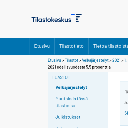
Etusivu
Tilastotieto
Tietoa tilastoist
Etusivu
>
Tilastot
>
Velkajärjestelyt
>
2021
>
1.
Y
Y
2021 edellisvuodesta 5,5 prosenttia
o
o
u
u
TILASTOT
a
a
r
r
Velkajärjestelyt
e
e
T
m
m
Muutoksia tässä
5
o
o
tilastossa
v
v
S
i
i
Julkistukset
n
n
g
g