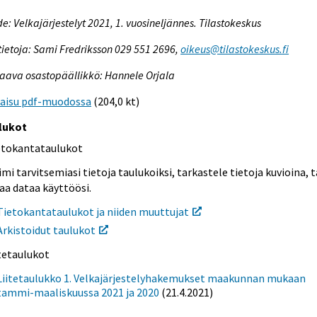
e: Velkajärjestelyt 2021, 1. vuosineljännes. Tilastokeskus
tietoja: Sami Fredriksson 029 551 2696,
oikeus@tilastokeskus.fi
aava osastopäällikkö: Hannele Orjala
kaisu pdf-muodossa
(204,0 kt)
lukot
etokantataulukot
mi tarvitsemiasi tietoja taulukoiksi, tarkastele tietoja kuvioina, t
aa dataa käyttöösi.
Tietokantataulukot ja niiden muuttujat
Arkistoidut taulukot
itetaulukot
Liitetaulukko 1. Velkajärjestelyhakemukset maakunnan mukaan
tammi-maaliskuussa 2021 ja 2020
(21.4.2021)