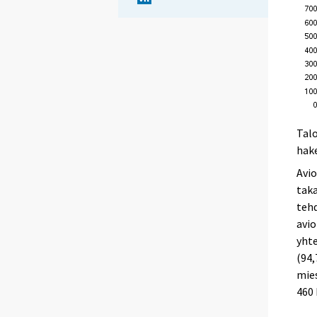
Talo
hak
Avio
taka
tehd
avio
yhte
(94,
mies
460 