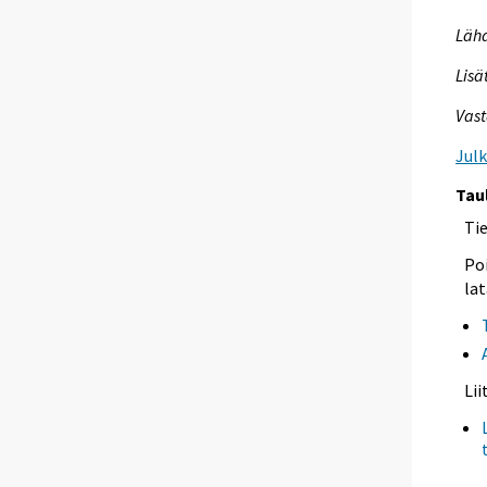
Lähd
Lisä
Vast
Jul
Tau
Ti
Poi
lat
Li