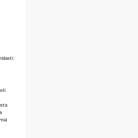
hidasti
oli
usta
a
ämiä