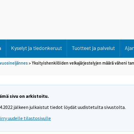
a
Kyselyt ja tiedonkeruut
Tuotteet ja palvelut
Aja
 vuosineljännes
> Yksityishenkilöiden velkajärjestelyjen määrä väheni 
ämä sivu on arkistoitu.
.4.2022 jälkeen julkaistut tiedot löydät uudistetulta sivustolta.
iirry uudelle tilastosivulle