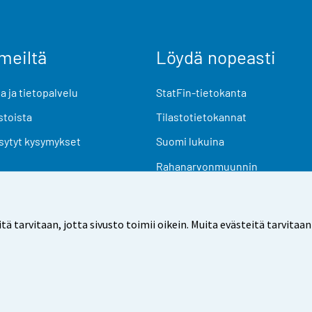
meiltä
Löydä nopeasti
 ja tietopalvelu
StatFin-tietokanta
stoista
Tilastotietokannat
sytyt kysymykset
Suomi lukuina
Rahanarvonmuunnin
Tulevat julkaisut
Tutkimusaineistot
arvitaan, jotta sivusto toimii oikein. Muita evästeitä tarvitaan
Käyttöehdot
Tietosuoja
Saavutettavuus
Tietoa sivu