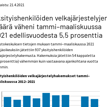
aistu: 21.4.2021
sityishenkilöiden velkajärjestelyje
äärä väheni tammi–maaliskuussa
21 edellisvuodesta 5,5 prosenttia
astokeskuksen tietojen mukaan tammi–maaliskuussa 2021
jäoikeuksiin jätettiin 937 yksityishenkilöiden
ajärjestelyhakemusta. Hakemuksia jätettiin 54 kappaletta
5 prosenttia) vähemmän kuin vastaavana ajankohtana vuotta
mmin.
ityishenkilöiden velkajärjestelyhakemukset tammi–
liskuussa 2012–2021