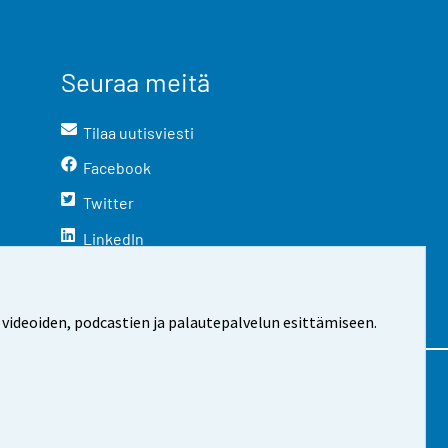
Seuraa meitä
Tilaa uutisviesti
Facebook
Twitter
LinkedIn
YouTube
Instagram
 videoiden, podcastien ja palautepalvelun esittämiseen.
stosta
Evästeasetukset