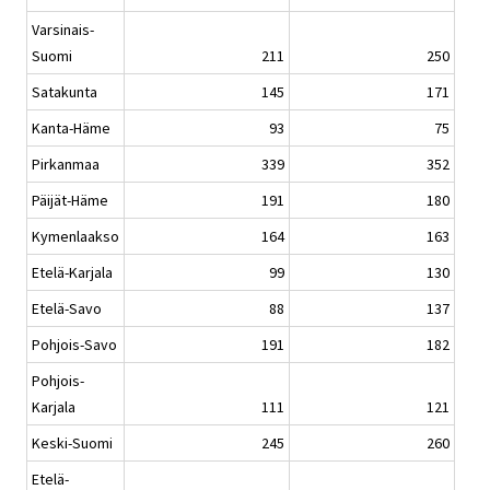
Varsinais-
Suomi
211
250
Satakunta
145
171
Kanta-Häme
93
75
Pirkanmaa
339
352
Päijät-Häme
191
180
Kymenlaakso
164
163
Etelä-Karjala
99
130
Etelä-Savo
88
137
Pohjois-Savo
191
182
Pohjois-
Karjala
111
121
Keski-Suomi
245
260
Etelä-