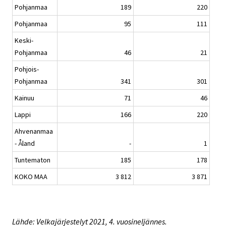
Pohjanmaa
189
220
Pohjanmaa
95
111
Keski-
Pohjanmaa
46
21
Pohjois-
Pohjanmaa
341
301
Kainuu
71
46
Lappi
166
220
Ahvenanmaa
- Åland
-
1
Tuntematon
185
178
KOKO MAA
3 812
3 871
Lähde: Velkajärjestelyt 2021, 4. vuosineljännes.