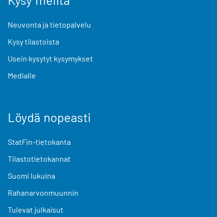
Neuvonta ja tietopalvelu
Kysy tilastoista
Usein kysytyt kysymykset
Medialle
Löydä nopeasti
StatFin-tietokanta
Tilastotietokannat
Suomi lukuina
Rahanarvonmuunnin
Tulevat julkaisut