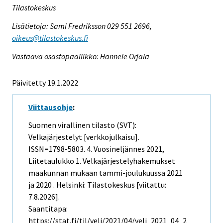
Tilastokeskus
Lisätietoja: Sami Fredriksson 029 551 2696,
oikeus@tilastokeskus.fi
Vastaava osastopäällikkö: Hannele Orjala
Päivitetty 19.1.2022
Viittausohje
:
Suomen virallinen tilasto (SVT):
Velkajärjestelyt [verkkojulkaisu].
ISSN=1798-5803.
4. Vuosineljännes
2021,
Liitetaulukko 1. Velkajärjestelyhakemukset
maakunnan mukaan tammi-joulukuussa 2021
ja 2020 . Helsinki: Tilastokeskus [viitattu:
7.8.2026].
Saantitapa:
https://stat.fi/til/velj/2021/04/velj_2021_04_2