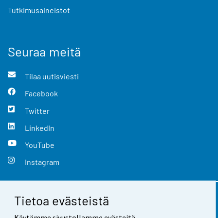
Tutkimusaineistot
Seuraa meitä
Tilaa uutisviesti
Facebook
Twitter
LinkedIn
YouTube
Instagram
Tietoa evästeistä
Yhteystiedot
Käytämme sivustollamme evästeitä.