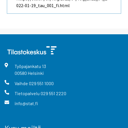
022-01-19_tau_001_fi.html
Työpajankatu
13
00580
Helsinki
Vaihde
029 551 1000
Tietopalvelu
029 551 2220
info@stat.fi
Kysy meiltä