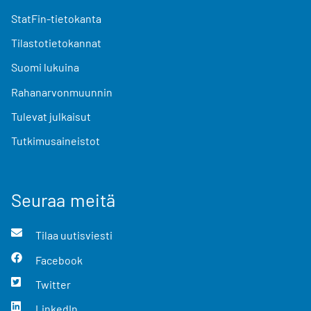
StatFin-tietokanta
Tilastotietokannat
Suomi lukuina
Rahanarvonmuunnin
Tulevat julkaisut
Tutkimusaineistot
Seuraa meitä
Tilaa uutisviesti
Facebook
Twitter
LinkedIn