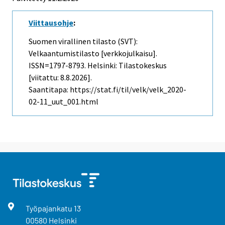
Viittausohje
:
Suomen virallinen tilasto (SVT):
Velkaantumistilasto [verkkojulkaisu].
ISSN=1797-8793. Helsinki: Tilastokeskus
[viitattu: 8.8.2026].
Saantitapa: https://stat.fi/til/velk/velk_2020-
02-11_uut_001.html
Työpajankatu
13
00580
Helsinki