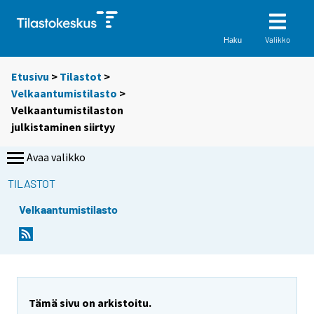
Valikko
Haku
Etusivu
>
Tilastot
>
Velkaantumistilasto
>
Velkaantumistilaston
julkistaminen siirtyy
Avaa valikko
TILASTOT
Velkaantumistilasto
Tämä sivu on arkistoitu.