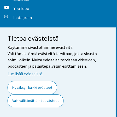
YouTube
Instagram
Tietoa evästeistä
Yhteystiedot
Käytämme sivustollamme evästeitä.
Palaute
Välttämättömiä evästeitä tarvitaan, jotta sivusto
toimii oikein. Muita evästeitä tarvitaan videoiden,
Käyttöehdot
podcastien ja palautepalvelun esittämiseen.
Tietosuoja
Lue lisää evästeistä.
Saavutettavuus
Hyväksyn kaikki evästeet
Tietoa sivustosta
Vain välttämättömät evästeet
Evästeasetukset