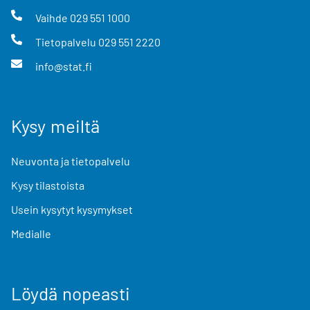
Vaihde
029 551 1000
Tietopalvelu
029 551 2220
info@stat.fi
Kysy meiltä
Neuvonta ja tietopalvelu
Kysy tilastoista
Usein kysytyt kysymykset
Medialle
Löydä nopeasti