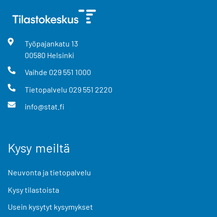
Työpajankatu
13
00580
Helsinki
Vaihde
029 551 1000
Tietopalvelu
029 551 2220
info@stat.fi
Kysy meiltä
Neuvonta ja tietopalvelu
Kysy tilastoista
Usein kysytyt kysymykset