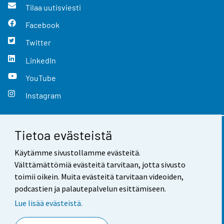
Tilaa uutisviesti
Facebook
Twitter
LinkedIn
YouTube
Instagram
Tietoa evästeistä
Yhteystiedot
Käytämme sivustollamme evästeitä.
Palaute
Välttämättömiä evästeitä tarvitaan, jotta sivusto
toimii oikein. Muita evästeitä tarvitaan videoiden,
Käyttöehdot
podcastien ja palautepalvelun esittämiseen.
Tietosuoja
Lue lisää evästeistä.
Saavutettavuus