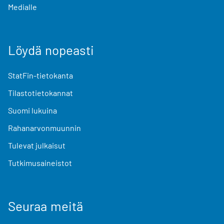
Medialle
Löydä nopeasti
StatFin-tietokanta
Tilastotietokannat
Suomi lukuina
Rahanarvonmuunnin
Tulevat julkaisut
Tutkimusaineistot
Seuraa meitä