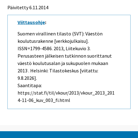
Päivitetty 6.11.2014
Viittausohje
:
Suomen virallinen tilasto (SVT): Väestön
koulutusrakenne [verkkojulkaisu].
ISSN=1799-4586. 2013, Liitekuvio 3.
Perusasteen jälkeisen tutkinnon suorittanut
väestö koulutusalan ja sukupuolen mukaan
2013 . Helsinki: Tilastokeskus [viitattu:
9.8.2026].
Saantitapa:
https://stat.fi/til/vkour/2013/vkour_2013_201
4-11-06_kuv_003_fi.html