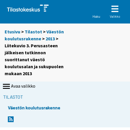
Valikko
Haku
Etusivu
>
Tilastot
>
Väestön
koulutusrakenne
>
2013
>
Liitekuvio 3. Perusasteen
jälkeisen tutkinnon
suorittanut väestö
koulutusalan ja sukupuolen
mukaan 2013
Avaa valikko
TILASTOT
Väestön koulutusrakenne