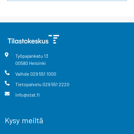
Työpajankatu
13
00580
Helsinki
Vaihde
029 551 1000
Tietopalvelu
029 551 2220
info@stat.fi
Kysy meiltä