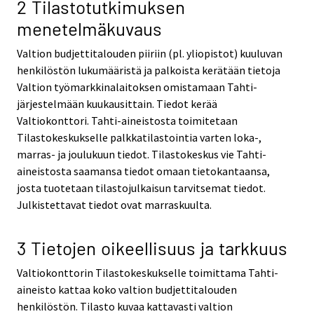
2 Tilastotutkimuksen
menetelmäkuvaus
Valtion budjettitalouden piiriin (pl. yliopistot) kuuluvan
henkilöstön lukumääristä ja palkoista kerätään tietoja
Valtion työmarkkinalaitoksen omistamaan Tahti-
järjestelmään kuukausittain. Tiedot kerää
Valtiokonttori. Tahti-aineistosta toimitetaan
Tilastokeskukselle palkkatilastointia varten loka-,
marras- ja joulukuun tiedot. Tilastokeskus vie Tahti-
aineistosta saamansa tiedot omaan tietokantaansa,
josta tuotetaan tilastojulkaisun tarvitsemat tiedot.
Julkistettavat tiedot ovat marraskuulta.
3 Tietojen oikeellisuus ja tarkkuus
Valtiokonttorin Tilastokeskukselle toimittama Tahti-
aineisto kattaa koko valtion budjettitalouden
henkilöstön. Tilasto kuvaa kattavasti valtion