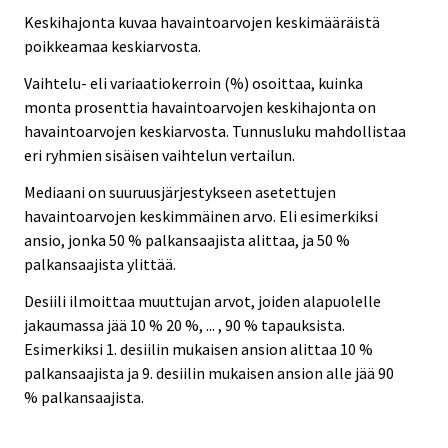
Keskihajonta kuvaa havaintoarvojen keskimääräistä
poikkeamaa keskiarvosta.
Vaihtelu- eli variaatiokerroin (%) osoittaa, kuinka
monta prosenttia havaintoarvojen keskihajonta on
havaintoarvojen keskiarvosta. Tunnusluku mahdollistaa
eri ryhmien sisäisen vaihtelun vertailun.
Mediaani on suuruusjärjestykseen asetettujen
havaintoarvojen keskimmäinen arvo. Eli esimerkiksi
ansio, jonka 50 % palkansaajista alittaa, ja 50 %
palkansaajista ylittää.
Desiili ilmoittaa muuttujan arvot, joiden alapuolelle
jakaumassa jää 10 % 20 %, ... , 90 % tapauksista.
Esimerkiksi 1. desiilin mukaisen ansion alittaa 10 %
palkansaajista ja 9. desiilin mukaisen ansion alle jää 90
% palkansaajista.