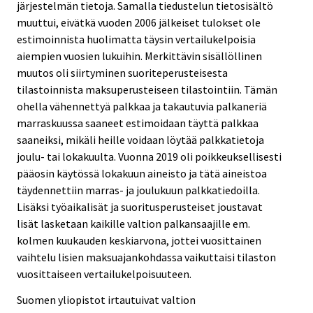
järjestelmän tietoja. Samalla tiedustelun tietosisältö
muuttui, eivätkä vuoden 2006 jälkeiset tulokset ole
estimoinnista huolimatta täysin vertailukelpoisia
aiempien vuosien lukuihin. Merkittävin sisällöllinen
muutos oli siirtyminen suoriteperusteisesta
tilastoinnista maksuperusteiseen tilastointiin. Tämän
ohella vähennettyä palkkaa ja takautuvia palkaneriä
marraskuussa saaneet estimoidaan täyttä palkkaa
saaneiksi, mikäli heille voidaan löytää palkkatietoja
joulu- tai lokakuulta. Vuonna 2019 oli poikkeuksellisesti
pääosin käytössä lokakuun aineisto ja tätä aineistoa
täydennettiin marras- ja joulukuun palkkatiedoilla.
Lisäksi työaikalisät ja suoritusperusteiset joustavat
lisät lasketaan kaikille valtion palkansaajille em.
kolmen kuukauden keskiarvona, jottei vuosittainen
vaihtelu lisien maksuajankohdassa vaikuttaisi tilaston
vuosittaiseen vertailukelpoisuuteen.
Suomen yliopistot irtautuivat valtion