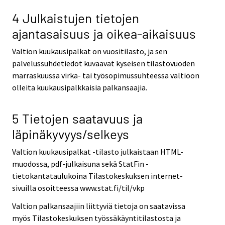
4 Julkaistujen tietojen
ajantasaisuus ja oikea-aikaisuus
Valtion kuukausipalkat on vuositilasto, ja sen
palvelussuhdetiedot kuvaavat kyseisen tilastovuoden
marraskuussa virka- tai työsopimussuhteessa valtioon
olleita kuukausipalkkaisia palkansaajia.
5 Tietojen saatavuus ja
läpinäkyvyys/selkeys
Valtion kuukausipalkat -tilasto julkaistaan HTML-
muodossa, pdf-julkaisuna sekä StatFin -
tietokantataulukoina Tilastokeskuksen internet-
sivuilla osoitteessa www.stat.fi/til/vkp
Valtion palkansaajiin liittyviä tietoja on saatavissa
myös Tilastokeskuksen työssäkäyntitilastosta ja