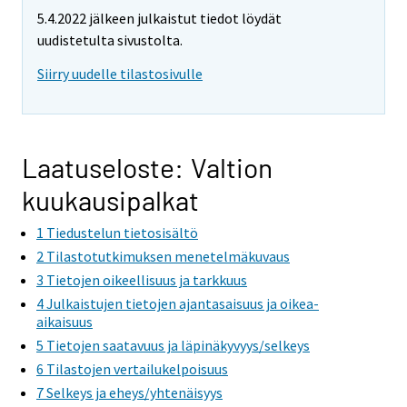
5.4.2022 jälkeen julkaistut tiedot löydät
uudistetulta sivustolta.
Siirry uudelle tilastosivulle
Laatuseloste: Valtion
kuukausipalkat
1 Tiedustelun tietosisältö
2 Tilastotutkimuksen menetelmäkuvaus
3 Tietojen oikeellisuus ja tarkkuus
4 Julkaistujen tietojen ajantasaisuus ja oikea-
aikaisuus
5 Tietojen saatavuus ja läpinäkyvyys/selkeys
6 Tilastojen vertailukelpoisuus
7 Selkeys ja eheys/yhtenäisyys