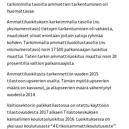
tarkimmilla tasoilla ammattien tarkentuminen oli
huomattavaa.
Ammattiluokituksen karkeimmalla tasolla (ns.
yksinumerotaso) tietojen tarkentuminen oli vähäistä,
muutokset olivat enintään joitain satoja ryhmää
kohden. Tarkimmalla ammattiluokitustasolla (ns.
viisinumerotaso) noin 17 500 palkansaajan luokitus
muuttui. Täten tarkin ammattiluokitus muuttui noin 20
prosentilla valtion palkansaajista.
Ammattiluokitusta tarkennettiin vuoden 2015
tilastoon upseerien osalta. Tämän myötä upseerien
määrä on kasvanut, ja aliupseerien määrä vähentynyt
vuodesta 2014.
Valtiosektorin palkkatilastossa on otettu käyttöön
tilastovuodesta 2017 alkaen Tilastokeskuksen
kansallinen koulutusluokitus 2016. Luokituksessa on
yksi uusi koulutusaste “4 Erikoisammattikoulutusaste”'.