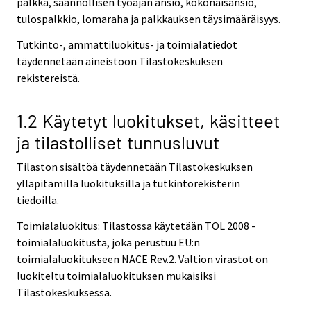
palkka, säännöllisen työajan ansio, kokonaisansio,
tulospalkkio, lomaraha ja palkkauksen täysimääräisyys.
Tutkinto-, ammattiluokitus- ja toimialatiedot
täydennetään aineistoon Tilastokeskuksen
rekistereistä.
1.2 Käytetyt luokitukset, käsitteet
ja tilastolliset tunnusluvut
Tilaston sisältöä täydennetään Tilastokeskuksen
ylläpitämillä luokituksilla ja tutkintorekisterin
tiedoilla.
Toimialaluokitus: Tilastossa käytetään TOL 2008 -
toimialaluokitusta, joka perustuu EU:n
toimialaluokitukseen NACE Rev.2. Valtion virastot on
luokiteltu toimialaluokituksen mukaisiksi
Tilastokeskuksessa.