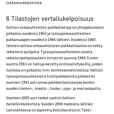
tutkintorekisteristä.
6 Tilastojen vertailukelpoisuus
Valtion virkasuhteisten palkkatietoja on yhtäjaksoisesti
julkaistu vuodesta 1963 ja työsopimussuhteisten
palkansaajien vuodesta 1966 lähtien. Vuodesta 1965
lähtien valtion virkasuhteisten palkkatilastoa on tehty
rekisterin pohjalta. Työsopimussuhteisten osalta
rekisteripohjaisuuteen siirryttiin vuonna 1969. Ennen
vuotta 1963 on tietoja kerätty erillisselvityksillä, joiden
tuloksia on julkaistu mm. komiteamietinnöissä. Valtion
työsopimussuhteisista tuntipalkkaisista julkaistiin
vuoteen 1991 asti omaa palkkatilastosarjaa kunkin
vuoden tammi-, maalis-, touko-, syys- ja marraskuulta.
Vuoteen 2005 asti tiedot saatiin Valtion
henkilörekisteristä. Vuoden 2006 tiedoista lähtien
tietolähteenä on käytetty Valtiokonttorin Tahti-