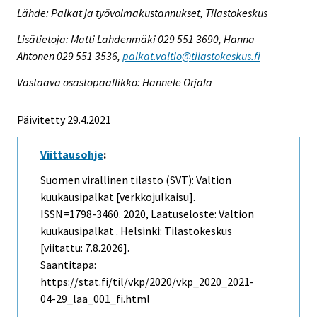
Lähde: Palkat ja työvoimakustannukset, Tilastokeskus
Lisätietoja: Matti Lahdenmäki 029 551 3690, Hanna
Ahtonen 029 551 3536,
palkat.valtio@tilastokeskus.fi
Vastaava osastopäällikkö: Hannele Orjala
Päivitetty 29.4.2021
Viittausohje
:
Suomen virallinen tilasto (SVT): Valtion
kuukausipalkat [verkkojulkaisu].
ISSN=1798-3460. 2020, Laatuseloste: Valtion
kuukausipalkat . Helsinki: Tilastokeskus
[viitattu: 7.8.2026].
Saantitapa:
https://stat.fi/til/vkp/2020/vkp_2020_2021-
04-29_laa_001_fi.html