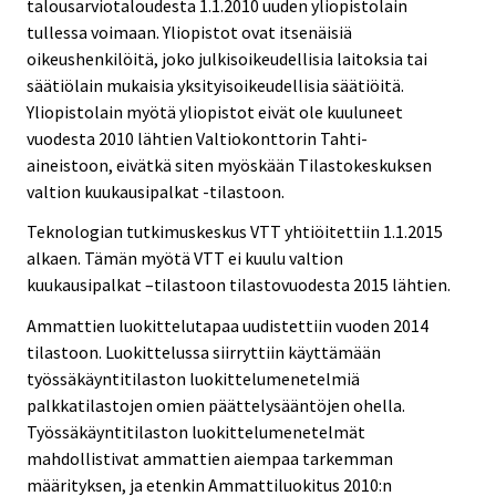
talousarviotaloudesta 1.1.2010 uuden yliopistolain
tullessa voimaan. Yliopistot ovat itsenäisiä
oikeushenkilöitä, joko julkisoikeudellisia laitoksia tai
säätiölain mukaisia yksityisoikeudellisia säätiöitä.
Yliopistolain myötä yliopistot eivät ole kuuluneet
vuodesta 2010 lähtien Valtiokonttorin Tahti-
aineistoon, eivätkä siten myöskään Tilastokeskuksen
valtion kuukausipalkat -tilastoon.
Teknologian tutkimuskeskus VTT yhtiöitettiin 1.1.2015
alkaen. Tämän myötä VTT ei kuulu valtion
kuukausipalkat –tilastoon tilastovuodesta 2015 lähtien.
Ammattien luokittelutapaa uudistettiin vuoden 2014
tilastoon. Luokittelussa siirryttiin käyttämään
työssäkäyntitilaston luokittelumenetelmiä
palkkatilastojen omien päättelysääntöjen ohella.
Työssäkäyntitilaston luokittelumenetelmät
mahdollistivat ammattien aiempaa tarkemman
määrityksen, ja etenkin Ammattiluokitus 2010:n