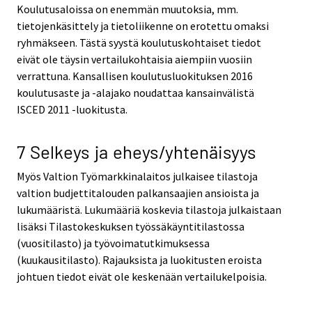
Koulutusaloissa on enemmän muutoksia, mm.
tietojenkäsittely ja tietoliikenne on erotettu omaksi
ryhmäkseen. Tästä syystä koulutuskohtaiset tiedot
eivät ole täysin vertailukohtaisia aiempiin vuosiin
verrattuna. Kansallisen koulutusluokituksen 2016
koulutusaste ja -alajako noudattaa kansainvälistä
ISCED 2011 -luokitusta.
7 Selkeys ja eheys/yhtenäisyys
Myös Valtion Työmarkkinalaitos julkaisee tilastoja
valtion budjettitalouden palkansaajien ansioista ja
lukumääristä. Lukumääriä koskevia tilastoja julkaistaan
lisäksi Tilastokeskuksen työssäkäyntitilastossa
(vuositilasto) ja työvoimatutkimuksessa
(kuukausitilasto). Rajauksista ja luokitusten eroista
johtuen tiedot eivät ole keskenään vertailukelpoisia.