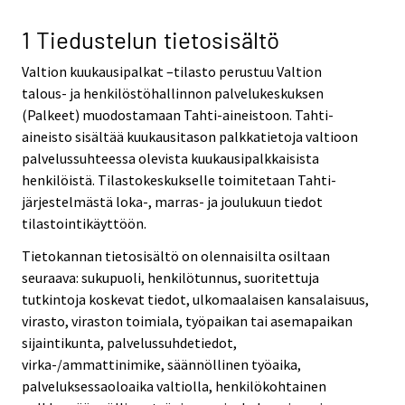
1 Tiedustelun tietosisältö
Valtion kuukausipalkat –tilasto perustuu Valtion
talous- ja henkilöstöhallinnon palvelukeskuksen
(Palkeet) muodostamaan Tahti-aineistoon. Tahti-
aineisto sisältää kuukausitason palkkatietoja valtioon
palvelussuhteessa olevista kuukausipalkkaisista
henkilöistä. Tilastokeskukselle toimitetaan Tahti-
järjestelmästä loka-, marras- ja joulukuun tiedot
tilastointikäyttöön.
Tietokannan tietosisältö on olennaisilta osiltaan
seuraava: sukupuoli, henkilötunnus, suoritettuja
tutkintoja koskevat tiedot, ulkomaalaisen kansalaisuus,
virasto, viraston toimiala, työpaikan tai asemapaikan
sijaintikunta, palvelussuhdetiedot,
virka-/ammattinimike, säännöllinen työaika,
palveluksessaoloaika valtiolla, henkilökohtainen