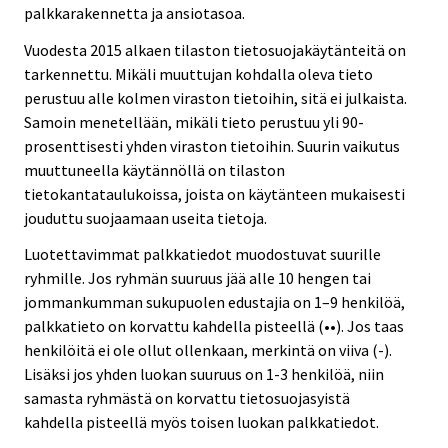
palkkarakennetta ja ansiotasoa.
Vuodesta 2015 alkaen tilaston tietosuojakäytänteitä on
tarkennettu. Mikäli muuttujan kohdalla oleva tieto
perustuu alle kolmen viraston tietoihin, sitä ei julkaista.
Samoin menetellään, mikäli tieto perustuu yli 90-
prosenttisesti yhden viraston tietoihin. Suurin vaikutus
muuttuneella käytännöllä on tilaston
tietokantataulukoissa, joista on käytänteen mukaisesti
jouduttu suojaamaan useita tietoja.
Luotettavimmat palkkatiedot muodostuvat suurille
ryhmille. Jos ryhmän suuruus jää alle 10 hengen tai
jommankumman sukupuolen edustajia on 1–9 henkilöä,
palkkatieto on korvattu kahdella pisteellä (••). Jos taas
henkilöitä ei ole ollut ollenkaan, merkintä on viiva (-).
Lisäksi jos yhden luokan suuruus on 1-3 henkilöä, niin
samasta ryhmästä on korvattu tietosuojasyistä
kahdella pisteellä myös toisen luokan palkkatiedot.