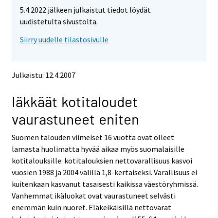
t
t
5.4.2022 jälkeen julkaistut tiedot löydät
t
t
o
o
uudistetulta sivustolta.
i
i
Siirry uudelle tilastosivulle
s
s
e
e
e
e
n
n
Julkaistu: 12.4.2007
p
p
a
a
Iäkkäät kotitaloudet
l
l
v
v
vaurastuneet eniten
e
e
l
l
Suomen talouden viimeiset 16 vuotta ovat olleet
u
u
u
u
lamasta huolimatta hyvää aikaa myös suomalaisille
n
n
kotitalouksille: kotitalouksien nettovarallisuus kasvoi
.
.
vuosien 1988 ja 2004 välillä 1,8-kertaiseksi. Varallisuus ei
kuitenkaan kasvanut tasaisesti kaikissa väestöryhmissä.
Vanhemmat ikäluokat ovat vaurastuneet selvästi
enemmän kuin nuoret. Eläkeikäisillä nettovarat