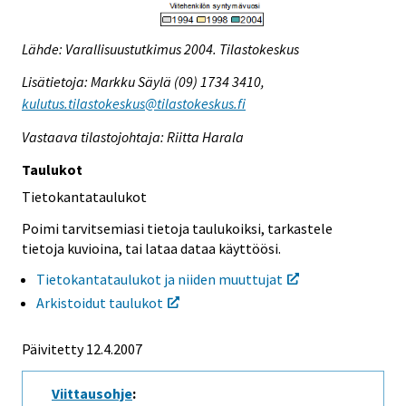
Lähde: Varallisuustutkimus 2004. Tilastokeskus
Lisätietoja: Markku Säylä (09) 1734 3410,
kulutus.tilastokeskus@tilastokeskus.fi
Vastaava tilastojohtaja: Riitta Harala
Taulukot
Tietokantataulukot
Poimi tarvitsemiasi tietoja taulukoiksi, tarkastele
tietoja kuvioina, tai lataa dataa käyttöösi.
Tietokantataulukot ja niiden muuttujat
Arkistoidut taulukot
Päivitetty
12.4.2007
Viittausohje
: