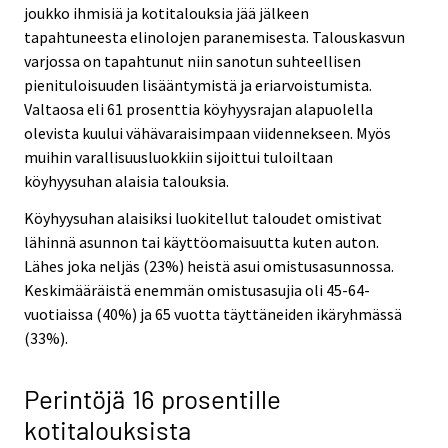
joukko ihmisiä ja kotitalouksia jää jälkeen
tapahtuneesta elinolojen paranemisesta. Talouskasvun
varjossa on tapahtunut niin sanotun suhteellisen
pienituloisuuden lisääntymistä ja eriarvoistumista.
Valtaosa eli 61 prosenttia köyhyysrajan alapuolella
olevista kuului vähävaraisimpaan viidennekseen. Myös
muihin varallisuusluokkiin sijoittui tuloiltaan
köyhyysuhan alaisia talouksia.
Köyhyysuhan alaisiksi luokitellut taloudet omistivat
lähinnä asunnon tai käyttöomaisuutta kuten auton.
Lähes joka neljäs (23%) heistä asui omistusasunnossa.
Keskimääräistä enemmän omistusasujia oli 45-64-
vuotiaissa (40%) ja 65 vuotta täyttäneiden ikäryhmässä
(33%).
Perintöjä 16 prosentille
kotitalouksista