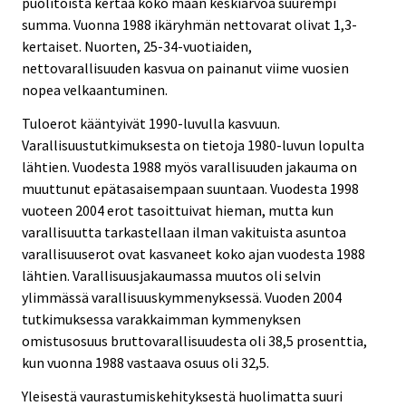
puolitoista kertaa koko maan keskiarvoa suurempi
summa. Vuonna 1988 ikäryhmän nettovarat olivat 1,3-
kertaiset. Nuorten, 25-34-vuotiaiden,
nettovarallisuuden kasvua on painanut viime vuosien
nopea velkaantuminen.
Tuloerot kääntyivät 1990-luvulla kasvuun.
Varallisuustutkimuksesta on tietoja 1980-luvun lopulta
lähtien. Vuodesta 1988 myös varallisuuden jakauma on
muuttunut epätasaisempaan suuntaan. Vuodesta 1998
vuoteen 2004 erot tasoittuivat hieman, mutta kun
varallisuutta tarkastellaan ilman vakituista asuntoa
varallisuuserot ovat kasvaneet koko ajan vuodesta 1988
lähtien. Varallisuusjakaumassa muutos oli selvin
ylimmässä varallisuuskymmenyksessä. Vuoden 2004
tutkimuksessa varakkaimman kymmenyksen
omistusosuus bruttovarallisuudesta oli 38,5 prosenttia,
kun vuonna 1988 vastaava osuus oli 32,5.
Yleisestä vaurastumiskehityksestä huolimatta suuri