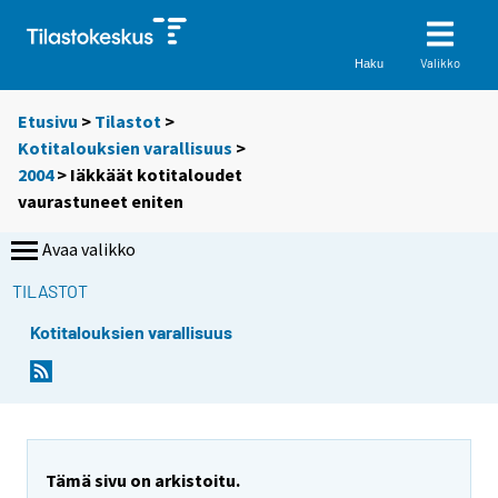
Valikko
Haku
Etusivu
>
Tilastot
>
Kotitalouksien varallisuus
>
2004
> Iäkkäät kotitaloudet
vaurastuneet eniten
Avaa valikko
TILASTOT
Kotitalouksien varallisuus
S
S
i
i
i
i
r
r
r
r
y
y
Tämä sivu on arkistoitu.