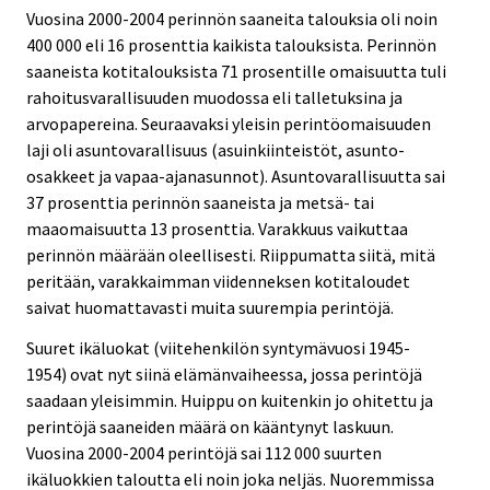
Vuosina 2000-2004 perinnön saaneita talouksia oli noin
400 000 eli 16 prosenttia kaikista talouksista. Perinnön
saaneista kotitalouksista 71 prosentille omaisuutta tuli
rahoitusvarallisuuden muodossa eli talletuksina ja
arvopapereina. Seuraavaksi yleisin perintöomaisuuden
laji oli asuntovarallisuus (asuinkiinteistöt, asunto-
osakkeet ja vapaa-ajanasunnot). Asuntovarallisuutta sai
37 prosenttia perinnön saaneista ja metsä- tai
maaomaisuutta 13 prosenttia. Varakkuus vaikuttaa
perinnön määrään oleellisesti. Riippumatta siitä, mitä
peritään, varakkaimman viidenneksen kotitaloudet
saivat huomattavasti muita suurempia perintöjä.
Suuret ikäluokat (viitehenkilön syntymävuosi 1945-
1954) ovat nyt siinä elämänvaiheessa, jossa perintöjä
saadaan yleisimmin. Huippu on kuitenkin jo ohitettu ja
perintöjä saaneiden määrä on kääntynyt laskuun.
Vuosina 2000-2004 perintöjä sai 112 000 suurten
ikäluokkien taloutta eli noin joka neljäs. Nuoremmissa