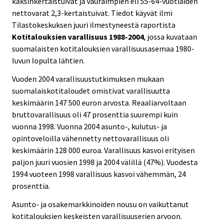
kaksinkertaistuivat ja vauraimpien eli 55-64-vuotiaiden
nettovarat 2,3-kertaistuivat. Tiedot käyvät ilmi
Tilastokeskuksen juuri ilmestyneestä raportista
Kotitalouksien varallisuus 1988-2004
, jossa kuvataan
suomalaisten kotitalouksien varallisuusasemaa 1980-
luvun lopulta lähtien.
Vuoden 2004 varallisuustutkimuksen mukaan
suomalaiskotitaloudet omistivat varallisuutta
keskimäärin 147 500 euron arvosta. Reaaliarvoltaan
bruttovarallisuus oli 47 prosenttia suurempi kuin
vuonna 1998. Vuonna 2004 asunto-, kulutus- ja
opintoveloilla vähennetty nettovarallisuus oli
keskimäärin 128 000 euroa. Varallisuus kasvoi erityisen
paljon juuri vuosien 1998 ja 2004 välillä (47%). Vuodesta
1994 vuoteen 1998 varallisuus kasvoi vähemmän, 24
prosenttia.
Asunto- ja osakemarkkinoiden nousu on vaikuttanut
kotitalouksien keskeisten varallisuuserien arvoon.