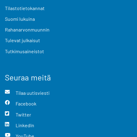
Tilastotietokannat
Suomi lukuina
Rahanarvonmuunnin
Tulevat julkaisut
Tutkimusaineistot
Seuraa meitä
Tilaa uutisviesti
Facebook
Twitter
LinkedIn
YouTube