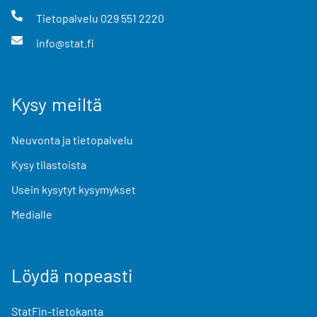
Tietopalvelu
029 551 2220
info@stat.fi
Kysy meiltä
Neuvonta ja tietopalvelu
Kysy tilastoista
Usein kysytyt kysymykset
Medialle
Löydä nopeasti
StatFin-tietokanta