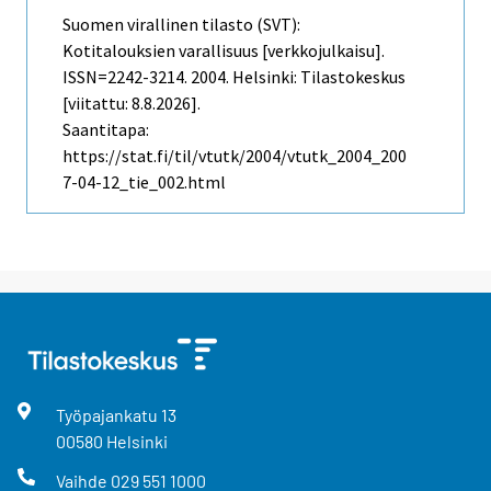
Suomen virallinen tilasto (SVT):
Kotitalouksien varallisuus [verkkojulkaisu].
ISSN=2242-3214. 2004. Helsinki: Tilastokeskus
[viitattu: 8.8.2026].
Saantitapa:
https://stat.fi/til/vtutk/2004/vtutk_2004_200
7-04-12_tie_002.html
Työpajankatu
13
00580
Helsinki
Vaihde
029 551 1000