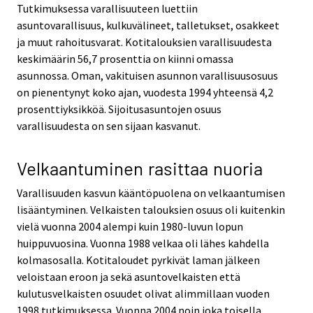
Tutkimuksessa varallisuuteen luettiin
asuntovarallisuus, kulkuvälineet, talletukset, osakkeet
ja muut rahoitusvarat. Kotitalouksien varallisuudesta
keskimäärin 56,7 prosenttia on kiinni omassa
asunnossa. Oman, vakituisen asunnon varallisuusosuus
on pienentynyt koko ajan, vuodesta 1994 yhteensä 4,2
prosenttiyksikköä. Sijoitusasuntojen osuus
varallisuudesta on sen sijaan kasvanut.
Velkaantuminen rasittaa nuoria
Varallisuuden kasvun kääntöpuolena on velkaantumisen
lisääntyminen. Velkaisten talouksien osuus oli kuitenkin
vielä vuonna 2004 alempi kuin 1980-luvun lopun
huippuvuosina. Vuonna 1988 velkaa oli lähes kahdella
kolmasosalla. Kotitaloudet pyrkivät laman jälkeen
veloistaan eroon ja sekä asuntovelkaisten että
kulutusvelkaisten osuudet olivat alimmillaan vuoden
1998 tutkimuksessa. Vuonna 2004 noin joka toisella