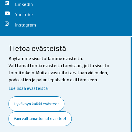
LinkedIn
YouTube
Instagram
Tietoa evästeistä
Yhteystiedot
Käytämme sivustollamme evästeitä.
Palaute
Välttämättömiä evästeitä tarvitaan, jotta sivusto
toimii oikein. Muita evästeitä tarvitaan videoiden,
Käyttöehdot
podcastien ja palautepalvelun esittämiseen.
Tietosuoja
Lue lisää evästeistä.
Saavutettavuus
Hyväksyn kaikki evästeet
Tietoa sivustosta
Vain välttämättömät evästeet
Evästeasetukset