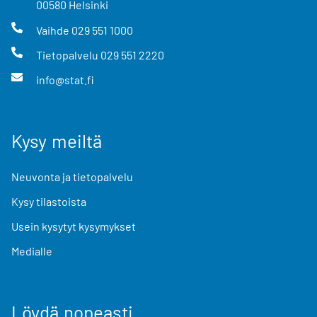
00580
Helsinki
Vaihde
029 551 1000
Tietopalvelu
029 551 2220
info@stat.fi
Kysy meiltä
Neuvonta ja tietopalvelu
Kysy tilastoista
Usein kysytyt kysymykset
Medialle
Löydä nopeasti