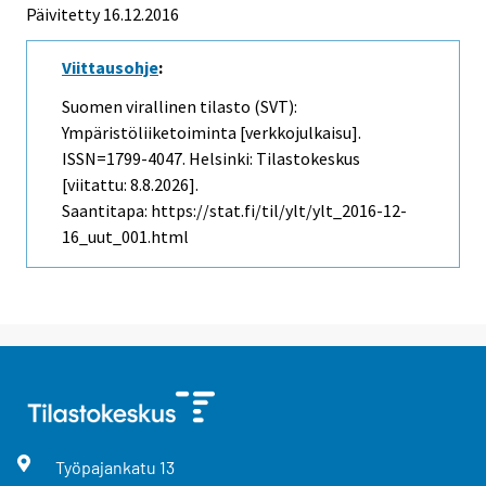
Päivitetty 16.12.2016
Viittausohje
:
Suomen virallinen tilasto (SVT):
Ympäristöliiketoiminta [verkkojulkaisu].
ISSN=1799-4047. Helsinki: Tilastokeskus
[viitattu: 8.8.2026].
Saantitapa: https://stat.fi/til/ylt/ylt_2016-12-
16_uut_001.html
Työpajankatu
13