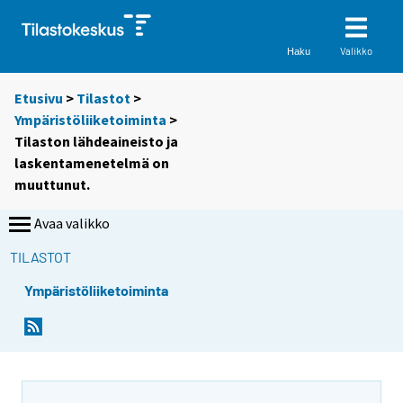
Valikko
Haku
Etusivu
>
Tilastot
>
Ympäristöliiketoiminta
>
Tilaston lähdeaineisto ja
laskentamenetelmä on
muuttunut.
Avaa valikko
TILASTOT
Ympäristöliiketoiminta