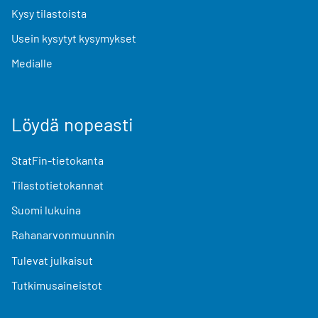
Kysy tilastoista
Usein kysytyt kysymykset
Medialle
Löydä nopeasti
StatFin-tietokanta
Tilastotietokannat
Suomi lukuina
Rahanarvonmuunnin
Tulevat julkaisut
Tutkimusaineistot