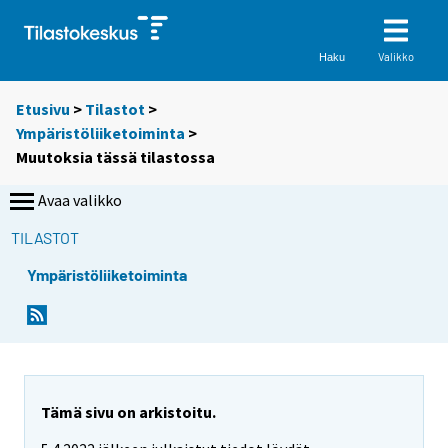
Valikko
Haku
Etusivu
>
Tilastot
>
Ympäristöliiketoiminta
>
Muutoksia tässä tilastossa
Avaa valikko
TILASTOT
Ympäristöliiketoiminta
Tämä sivu on arkistoitu.