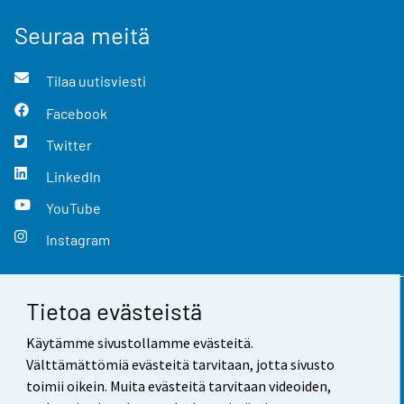
Seuraa meitä
Tilaa uutisviesti
Facebook
Twitter
LinkedIn
YouTube
Instagram
Tietoa evästeistä
Yhteystiedot
Käytämme sivustollamme evästeitä.
Palaute
Välttämättömiä evästeitä tarvitaan, jotta sivusto
toimii oikein. Muita evästeitä tarvitaan videoiden,
Käyttöehdot