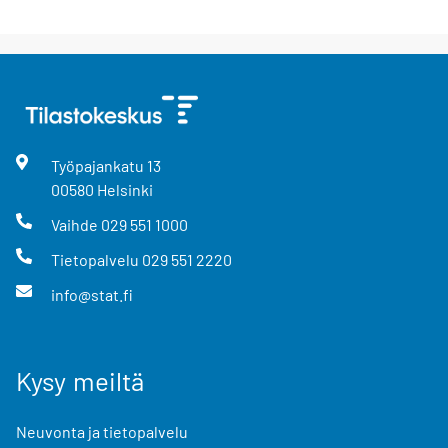
Työpajankatu
13
00580
Helsinki
Vaihde
029 551 1000
Tietopalvelu
029 551 2220
info@stat.fi
Kysy meiltä
Neuvonta ja tietopalvelu