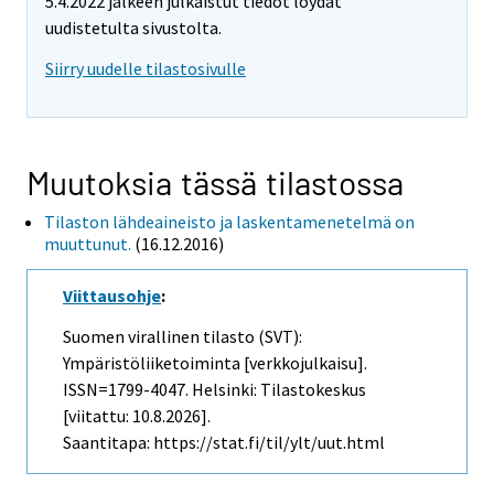
5.4.2022 jälkeen julkaistut tiedot löydät
uudistetulta sivustolta.
Siirry uudelle tilastosivulle
Muutoksia tässä tilastossa
Tilaston lähdeaineisto ja laskentamenetelmä on
muuttunut.
(16.12.2016)
Viittausohje
:
Suomen virallinen tilasto (SVT):
Ympäristöliiketoiminta [verkkojulkaisu].
ISSN=1799-4047. Helsinki: Tilastokeskus
[viitattu: 10.8.2026].
Saantitapa: https://stat.fi/til/ylt/uut.html