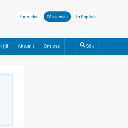
Suomeksi
På svenska
In English
 tjä
Aktuellt
Om oss
Sök