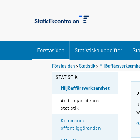
Förstasidan
Statistiska uppgifter
Sta
Förstasidan
>
Statistik
>
Miljöaffärsverksamh
STATISTIK
Miljöaffärsverksamhet
D
Ändringar i denna
U
statistik
w
Kommande
G
offentliggöranden