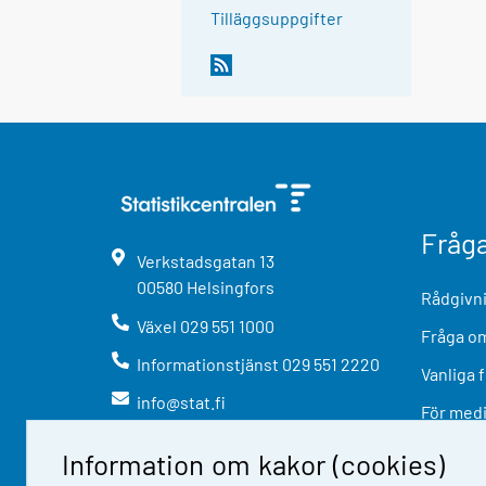
Tilläggsuppgifter
Fråg
Verkstadsgatan
13
00580
Helsingfors
Rådgivni
Växel
029 551 1000
Fråga om
Informationstjänst
029 551 2220
Vanliga 
info@stat.fi
För med
Information om kakor (cookies)