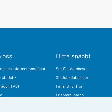
a oss
Hitta snabbt
ng och informationstjänst
StatFin-databasen
 statistik
Statistikdatabaser
frågor (FAQ)
Finland i siffror
ia
Prisomräknaren
Kommande publiceringar