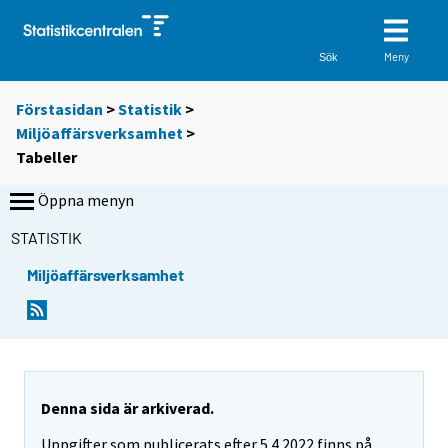
Meny
Sök
Förstasidan
>
Statistik
>
Miljöaffärsverksamhet
>
Tabeller
Öppna menyn
STATISTIK
Miljöaffärsverksamhet
D
D
u
u
f
f
l
l
y
y
t
t
Denna sida är arkiverad.
t
t
Uppgifter som publicerats efter 5.4.2022 finns på
a
a