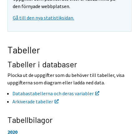
r
r
den förnyade webbplatsen.
t
t
Gå till den nya statistiksidan.
i
i
l
l
l
l
e
e
n
n
Tabeller
a
a
n
n
n
n
Tabeller i databaser
a
a
n
n
Plocka ut de uppgifter som du behöver till tabeller, visa
t
t
uppgifterna som diagram eller ladda ned data.
j
j
Ã
Ã
Databastabellerna och deras variabler
¤
¤
Arkiverade tabeller
n
n
s
s
t
t
Tabellbilagor
.
.
2020