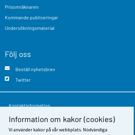
Prisomräknaren
Kommande publiceringar
Undersökningsmaterial
Följ oss
Beställ nyhetsbrev
Twitter
Kontaktinformation
Information om kakor (cookies)
Respons
Vi använder kakor på vår webbplats. Nödvändiga
Användarvillkor