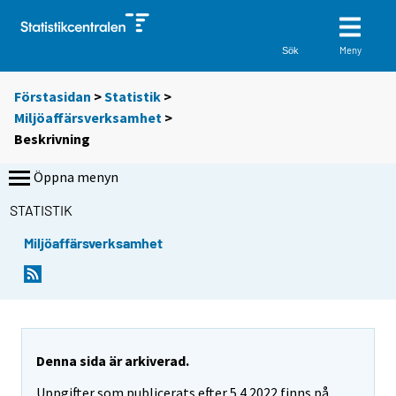
Meny
Sök
Förstasidan
>
Statistik
>
Miljöaffärsverksamhet
>
Beskrivning
Öppna menyn
STATISTIK
Miljöaffärsverksamhet
Denna sida är arkiverad.
Uppgifter som publicerats efter 5.4.2022 finns på