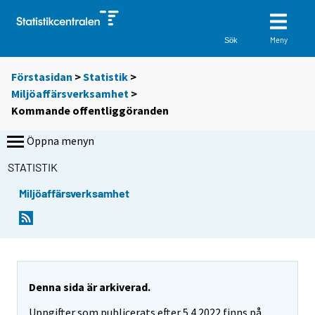
Meny
Sök
Förstasidan
>
Statistik
>
Miljöaffärsverksamhet
>
Kommande offentliggöranden
Öppna menyn
STATISTIK
Miljöaffärsverksamhet
Denna sida är arkiverad.
Uppgifter som publicerats efter 5.4.2022 finns på