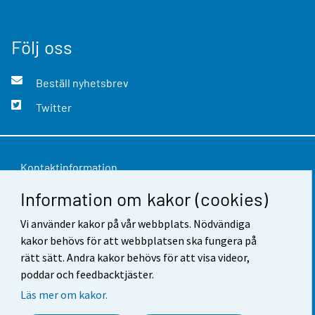
Följ oss
Beställ nyhetsbrev
Twitter
Kontaktinformation
Information om kakor (cookies)
Respons
Användarvillkor
Vi använder kakor på vår webbplats. Nödvändiga
kakor behövs för att webbplatsen ska fungera på
Dataskydd
rätt sätt. Andra kakor behövs för att visa videor,
poddar och feedbacktjäster.
Tillgänglighet
Läs mer om kakor.
Information om webbplatsen