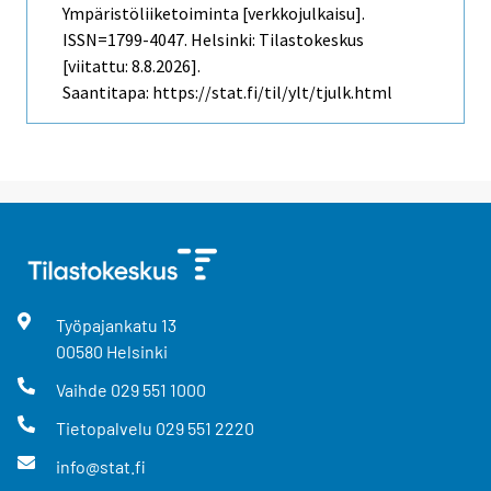
Ympäristöliiketoiminta [verkkojulkaisu].
ISSN=1799-4047. Helsinki: Tilastokeskus
[viitattu: 8.8.2026].
Saantitapa: https://stat.fi/til/ylt/tjulk.html
Työpajankatu
13
00580
Helsinki
Vaihde
029 551 1000
Tietopalvelu
029 551 2220
info@stat.fi