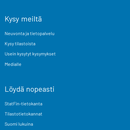
Kysy meiltä
Neuvonta ja tietopalvelu
Kysy tilastoista
Usein kysytyt kysymykset
Medialle
Löydä nopeasti
StatFin-tietokanta
Tilastotietokannat
Suomi lukuina