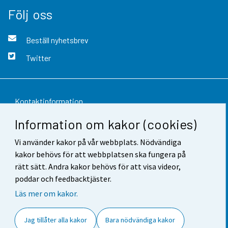
Följ oss
Beställ nyhetsbrev
Twitter
Kontaktinformation
Information om kakor (cookies)
Respons
Vi använder kakor på vår webbplats. Nödvändiga
Användarvillkor
kakor behövs för att webbplatsen ska fungera på
Dataskydd
rätt sätt. Andra kakor behövs för att visa videor,
poddar och feedbacktjäster.
Tillgänglighet
Läs mer om kakor.
Information om webbplatsen
Jag tillåter alla kakor
Bara nödvändiga kakor
Cookie-inställningar