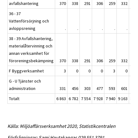
avfallshantering
370
338
291
306
259
332
30
36 - 37
Vattenförsörjning och
avloppsrening
.
.
.
.
.
.
38 - 39 Avfallshantering,
materialåtervinning och
annan verksamhet för
föroreningsbekämpning
370
338
291
306
259
332
30
F Byggverksamhet
3
0
0
0
3
0
G - U Tjänster och
administration
331
456
303
477
593
601
57
Totalt
6 863
6 782
7 554
7 928
7 940
9 163
8 72
Källa: Miljöaffärsverksamhet 2020, Statistikcentralen
Förfrågningar: Sami Hautakangas 029 551 3791,