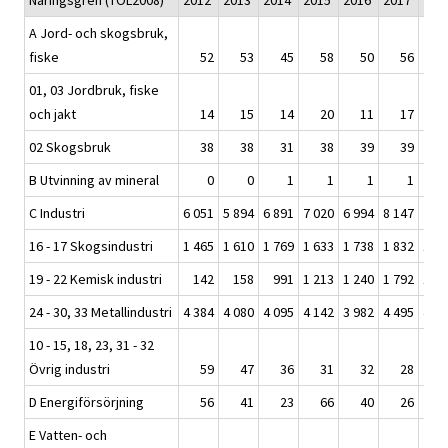
Näringsgren (TOL2008)
2012
2013
2014
2015
2016
2017
201
A Jord- och skogsbruk,
fiske
52
53
45
58
50
56
6
01, 03 Jordbruk, fiske
och jakt
14
15
14
20
11
17
2
02 Skogsbruk
38
38
31
38
39
39
4
B Utvinning av mineral
0
0
1
1
1
1
C Industri
6 051
5 894
6 891
7 020
6 994
8 147
7 75
16 - 17 Skogsindustri
1 465
1 610
1 769
1 633
1 738
1 832
1 69
19 - 22 Kemisk industri
142
158
991
1 213
1 240
1 792
1 79
24 - 30, 33 Metallindustri
4 384
4 080
4 095
4 142
3 982
4 495
4 19
10 - 15, 18, 23, 31 - 32
Övrig industri
59
47
36
31
32
28
7
D Energiförsörjning
56
41
23
66
40
26
2
E Vatten- och