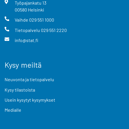
Työpajankatu
13
00580
Helsinki
Vaihde
029 551 1000
Tietopalvelu
029 551 2220
info@stat.fi
Kysy meiltä
Neuvonta ja tietopalvelu
Kysy tilastoista
Usein kysytyt kysymykset
Medialle