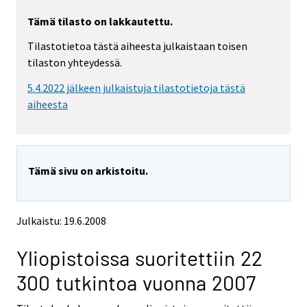
r
r
Tämä tilasto on lakkautettu.
y
y
t
t
Tilastotietoa tästä aiheesta julkaistaan toisen
t
t
tilaston yhteydessä.
o
o
i
i
5.4.2022 jälkeen julkaistuja tilastotietoja tästä
s
s
e
e
aiheesta
e
e
n
n
p
p
a
a
Tämä sivu on arkistoitu.
l
l
v
v
e
e
l
l
Julkaistu: 19.6.2008
u
u
u
u
Yliopistoissa suoritettiin 22
n
n
.
.
300 tutkintoa vuonna 2007