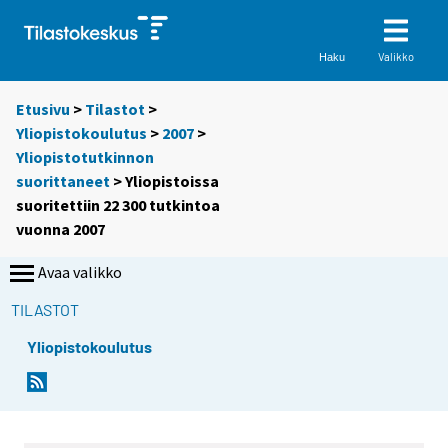
Valikko
Haku
Etusivu
>
Tilastot
>
Yliopistokoulutus
>
2007
>
Yliopistotutkinnon
suorittaneet
> Yliopistoissa
suoritettiin 22 300 tutkintoa
vuonna 2007
Avaa valikko
TILASTOT
Yliopistokoulutus
S
S
i
i
i
i
r
r