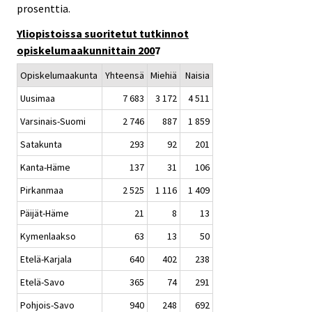
prosenttia.
Yliopistoissa suoritetut tutkinnot
opiskelumaakunnittain 200
7
Opiskelumaakunta
Yhteensä
Miehiä
Naisia
Uusimaa
7 683
3 172
4 511
Varsinais-Suomi
2 746
887
1 859
Satakunta
293
92
201
Kanta-Häme
137
31
106
Pirkanmaa
2 525
1 116
1 409
Päijät-Häme
21
8
13
Kymenlaakso
63
13
50
Etelä-Karjala
640
402
238
Etelä-Savo
365
74
291
Pohjois-Savo
940
248
692