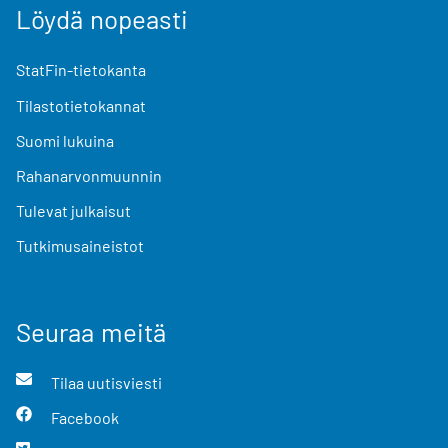
Löydä nopeasti
StatFin-tietokanta
Tilastotietokannat
Suomi lukuina
Rahanarvonmuunnin
Tulevat julkaisut
Tutkimusaineistot
Seuraa meitä
Tilaa uutisviesti
Facebook