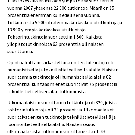
Tilastokeskuksen mukaan yliopistoissa suoritettiin
vuonna 2007 yhteensä 22 300 tutkintoa. Määrä on 15
prosenttia enemmän kuin edellisenä vuonna.
Tutkinnoista 5 900 oli alempia korkeakoulututkintoja ja
13 900 ylempiä korkeakoulututkintoja.
Tohtorintutkintoja suoritettiin 1 500. Kaikista
yliopistotutkinnoista 63 prosenttia oli naisten
suorittamia.
Opintoaloittain tarkasteltuna eniten tutkintoja oli
humanistisella ja teknillistieteellisellä alalla. Naisten
suorittamia tutkintoja oli humanistisella alalla 82
prosenttia, kun taas miehet suorittivat 75 prosenttia
teknillistieteellisen alan tutkinnoista.
Ulkomaalaisten suorittamia tutkintoja oli 820, joista
tohtorintutkintoja oli 23 prosenttia. Ulkomaalaiset
suorittivat eniten tutkintoja teknillistieteellisellä ja
luonnontieteellisellä alalla. Naisten osuus
ulkomaalaisista tutkinnon suorittaneista oli 43