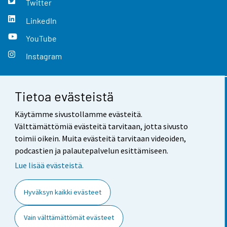
Twitter
LinkedIn
YouTube
Instagram
Tietoa evästeistä
Yhteystiedot
Käytämme sivustollamme evästeitä.
Palaute
Välttämättömiä evästeitä tarvitaan, jotta sivusto
toimii oikein. Muita evästeitä tarvitaan videoiden,
Käyttöehdot
podcastien ja palautepalvelun esittämiseen.
Tietosuoja
Lue lisää evästeistä.
Saavutettavuus
Hyväksyn kaikki evästeet
Tietoa sivustosta
Vain välttämättömät evästeet
Evästeasetukset