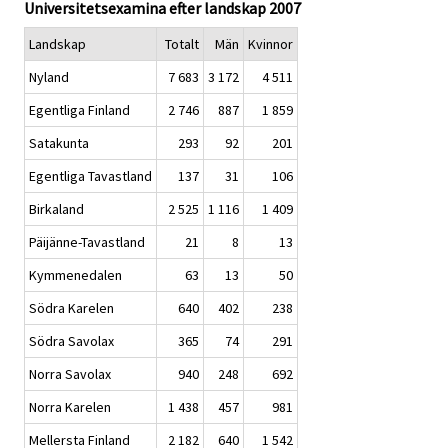
Universitetsexamina efter landskap 2007
Landskap
Totalt
Män
Kvinnor
Nyland
7 683
3 172
4 511
Egentliga Finland
2 746
887
1 859
Satakunta
293
92
201
Egentliga Tavastland
137
31
106
Birkaland
2 525
1 116
1 409
Päijänne-Tavastland
21
8
13
Kymmenedalen
63
13
50
Södra Karelen
640
402
238
Södra Savolax
365
74
291
Norra Savolax
940
248
692
Norra Karelen
1 438
457
981
Mellersta Finland
2 182
640
1 542