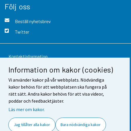
Följ oss
Beställ nyhetsbrev
Twitter
Kontaktinformation
Information om kakor (cookies)
Respons
Vi använder kakor på vår webbplats. Nödvändiga
Användarvillkor
kakor behövs för att webbplatsen ska fungera på
Dataskydd
rätt sätt. Andra kakor behövs för att visa videor,
poddar och feedbacktjäster.
Tillgänglighet
Läs mer om kakor.
Information om webbplatsen
Jag tillåter alla kakor
Bara nödvändiga kakor
Cookie-inställningar