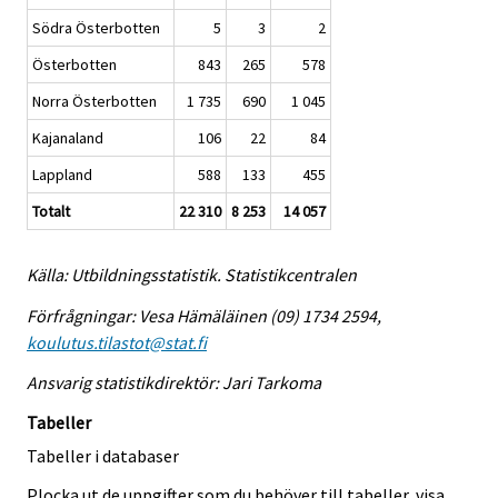
Södra Österbotten
5
3
2
Österbotten
843
265
578
Norra Österbotten
1 735
690
1 045
Kajanaland
106
22
84
Lappland
588
133
455
Totalt
22 310
8 253
14 057
Källa: Utbildningsstatistik. Statistikcentralen
Förfrågningar: Vesa Hämäläinen (09) 1734 2594,
koulutus.tilastot@stat.fi
Ansvarig statistikdirektör: Jari Tarkoma
Tabeller
Tabeller i databaser
Plocka ut de uppgifter som du behöver till tabeller, visa