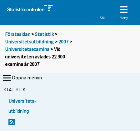
Meny
Sök
Förstasidan
>
Statistik
>
Universitetsutbildning
>
2007
>
Universitetsexamina
> Vid
universiteten avlades 22 300
examina år 2007
Öppna menyn
STATISTIK
Universitets-
utbildning
D
D
u
u
f
f
l
l