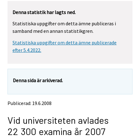
y
y
Denna statistik har lagts ned.
t
t
t
t
Statistiska uppgifter om detta ämne publiceras i
a
a
samband med en annan statistikgren.
r
r
t
t
Statistiska uppgifter om detta ämne publicerade
i
i
l
l
efter 5.4.2022.
l
l
e
e
n
n
a
a
Denna sida är arkiverad.
n
n
n
n
a
a
n
n
Publicerad: 19.6.2008
t
t
j
j
Vid universiteten avlades
Ã
Ã
¤
¤
22 300 examina år 2007
n
n
s
s