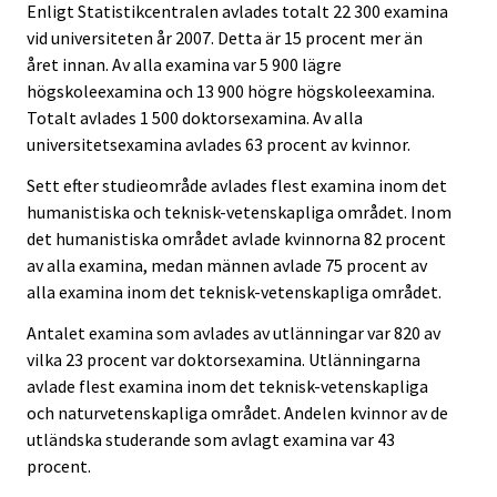
Enligt Statistikcentralen avlades totalt 22 300 examina
t
t
.
.
vid universiteten år 2007. Detta är 15 procent mer än
året innan. Av alla examina var 5 900 lägre
högskoleexamina och 13 900 högre högskoleexamina.
Totalt avlades 1 500 doktorsexamina. Av alla
universitetsexamina avlades 63 procent av kvinnor.
Sett efter studieområde avlades flest examina inom det
humanistiska och teknisk-vetenskapliga området. Inom
det humanistiska området avlade kvinnorna 82 procent
av alla examina, medan männen avlade 75 procent av
alla examina inom det teknisk-vetenskapliga området.
Antalet examina som avlades av utlänningar var 820 av
vilka 23 procent var doktorsexamina. Utlänningarna
avlade flest examina inom det teknisk-vetenskapliga
och naturvetenskapliga området. Andelen kvinnor av de
utländska studerande som avlagt examina var 43
procent.