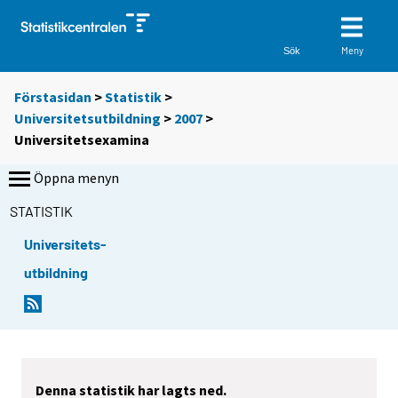
Meny
Sök
Förstasidan
>
Statistik
>
Universitetsutbildning
>
2007
>
Universitetsexamina
Öppna menyn
STATISTIK
Universitets-
utbildning
Denna statistik har lagts ned.