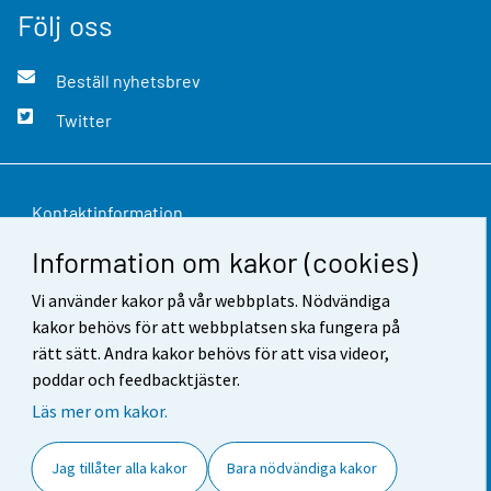
Följ oss
Beställ nyhetsbrev
Twitter
Kontaktinformation
Information om kakor (cookies)
Respons
Vi använder kakor på vår webbplats. Nödvändiga
Användarvillkor
kakor behövs för att webbplatsen ska fungera på
Dataskydd
rätt sätt. Andra kakor behövs för att visa videor,
poddar och feedbacktjäster.
Tillgänglighet
Läs mer om kakor.
Information om webbplatsen
Jag tillåter alla kakor
Bara nödvändiga kakor
Cookie-inställningar