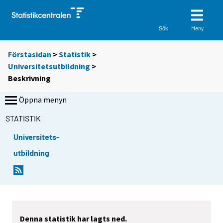
Meny
Sök
Förstasidan
>
Statistik
>
Universitetsutbildning
>
Beskrivning
Öppna menyn
STATISTIK
Universitets-
utbildning
Denna statistik har lagts ned.