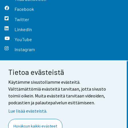
Facebook
Twitter
LinkedIn
YouTube
Instagram
Tietoa evästeistä
Yhteystiedot
Käytämme sivustollamme evästeitä.
Palaute
Välttämättömiä evästeitä tarvitaan, jotta sivusto
toimii oikein. Muita evästeitä tarvitaan videoiden,
Käyttöehdot
podcastien ja palautepalvelun esittämiseen.
Tietosuoja
Lue lisää evästeistä.
Saavutettavuus
Hyväksyn kaikki evästeet