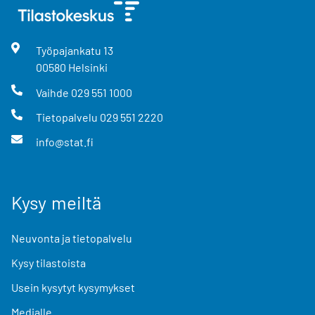
Työpajankatu
13
00580
Helsinki
Vaihde
029 551 1000
Tietopalvelu
029 551 2220
info@stat.fi
Kysy meiltä
Neuvonta ja tietopalvelu
Kysy tilastoista
Usein kysytyt kysymykset
Medialle