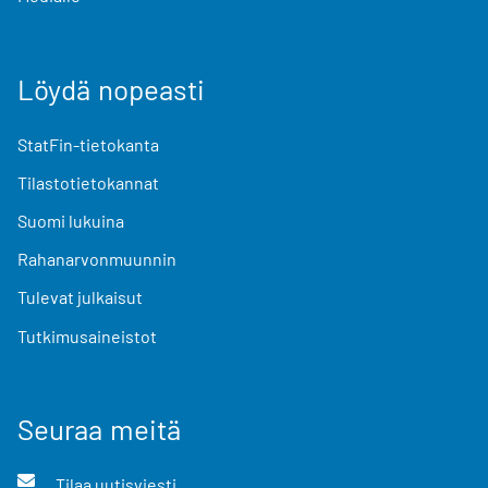
Löydä nopeasti
StatFin-tietokanta
Tilastotietokannat
Suomi lukuina
Rahanarvonmuunnin
Tulevat julkaisut
Tutkimusaineistot
Seuraa meitä
Tilaa uutisviesti