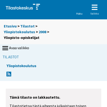
Valikko
Haku
Etusivu
>
Tilastot
>
Yliopistokoulutus
>
2008
>
Yliopisto-opiskelijat
Avaa valikko
TILASTOT
Yliopistokoulutus
Tämä tilasto on lakkautettu.
Tilastotietoa tästä aiheesta julkaistaan toisen