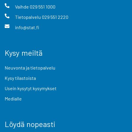
Vaihde
029 551 1000
Tietopalvelu
029 551 2220
info@stat.fi
Kysy meiltä
Neuvonta ja tietopalvelu
Kysy tilastoista
Usein kysytyt kysymykset
Medialle
Löydä nopeasti