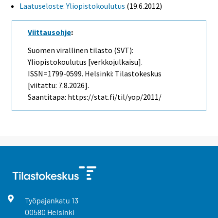
Laatuseloste: Yliopistokoulutus
(19.6.2012)
Viittausohje
:
Suomen virallinen tilasto (SVT):
Yliopistokoulutus [verkkojulkaisu].
ISSN=1799-0599. Helsinki: Tilastokeskus
[viitattu: 7.8.2026].
Saantitapa: https://stat.fi/til/yop/2011/
Työpajankatu
13
00580
Helsinki