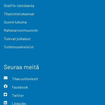
StatFin-tietokanta
Tilastotietokannat
Suomi lukuina
Rahanarvonmuunnin
Tulevat julkaisut
Tutkimusaineistot
Seuraa meitä
Tilaa uutisviesti
Facebook
Twitter
LinkedIn