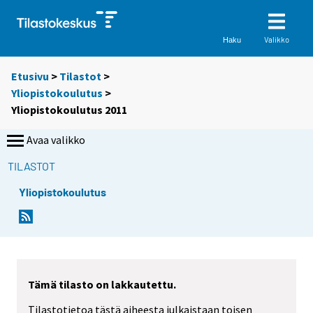
Valikko
Haku
Etusivu
>
Tilastot
>
Yliopistokoulutus
>
Yliopistokoulutus 2011
Avaa valikko
TILASTOT
Yliopistokoulutus
Tämä tilasto on lakkautettu.
Tilastotietoa tästä aiheesta julkaistaan toisen