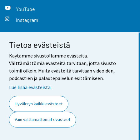
YouTube
Instagram
Tietoa evästeistä
Yhteystiedot
Käytämme sivustollamme evästeitä.
Palaute
Välttämättömiä evästeitä tarvitaan, jotta sivusto
toimii oikein. Muita evästeitä tarvitaan videoiden,
Käyttöehdot
podcastien ja palautepalvelun esittämiseen.
Tietosuoja
Lue lisää evästeistä.
Saavutettavuus
Hyväksyn kaikki evästeet
Tietoa sivustosta
Vain välttämättömät evästeet
Evästeasetukset