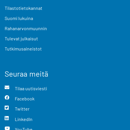
Tilastotietokannat
Suomi lukuina
Rahanarvonmuunnin
Tulevat julkaisut
Tutkimusaineistot
Seuraa meitä
Tilaa uutisviesti
Facebook
Twitter
LinkedIn
YouTube