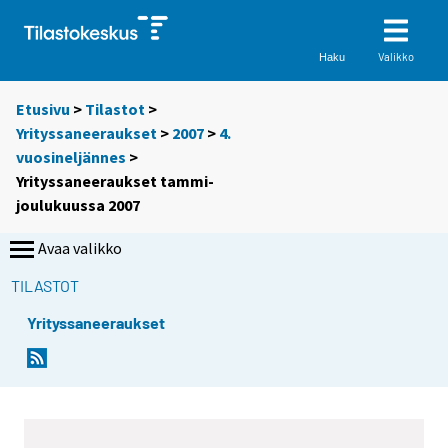
Valikko
Haku
Etusivu
>
Tilastot
>
Yrityssaneeraukset
>
2007
>
4.
vuosineljännes
>
Yrityssaneeraukset tammi-
joulukuussa 2007
Avaa valikko
TILASTOT
Yrityssaneeraukset
S
S
i
i
i
i
r
r
r
r