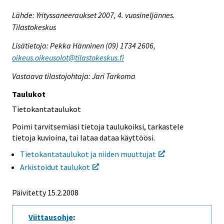
Lähde:
Yrityssaneeraukset 2007, 4. vuosineljännes.
Tilastokeskus
Lisätietoja: Pekka Hänninen (09) 1734 2606,
oikeus.oikeusolot@tilastokeskus.fi
Vastaava tilastojohtaja: Jari Tarkoma
Taulukot
Tietokantataulukot
Poimi tarvitsemiasi tietoja taulukoiksi, tarkastele
tietoja kuvioina, tai lataa dataa käyttöösi.
Tietokantataulukot ja niiden muuttujat
Arkistoidut taulukot
Päivitetty
15.2.2008
Viittausohje
: