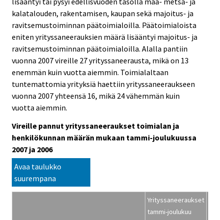
lisääntyi tai pysyi edellisvuoden tasolla maa- metsä- ja
kalatalouden, rakentamisen, kaupan sekä majoitus- ja
ravitsemustoiminnan päätoimialoilla. Päätoimialoista
eniten yrityssaneerauksien määrä lisääntyi majoitus- ja
ravitsemustoiminnan päätoimialoilla. Alalla pantiin
vuonna 2007 vireille 27 yrityssaneerausta, mikä on 13
enemmän kuin vuotta aiemmin. Toimialaltaan
tuntemattomia yrityksiä haettiin yrityssaneeraukseen
vuonna 2007 yhteensä 16, mikä 24 vähemmän kuin
vuotta aiemmin.
Vireille pannut yrityssaneeraukset toimialan ja
henkilökunnan määrän mukaan tammi-joulukuussa
2007 ja 2006
Avaa taulukko
suurempana
Yrityssaneeraukset
Hen
tammi-joulukuu
mää