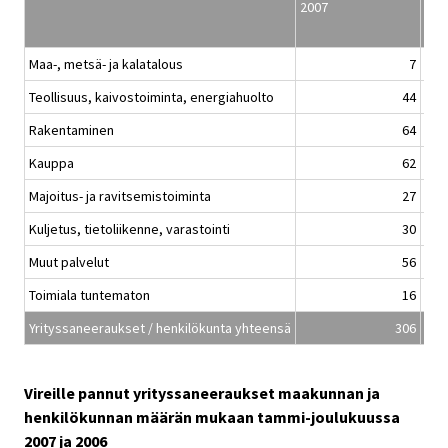
2007
tam
Maa-, metsä- ja kalatalous
7
Teollisuus, kaivostoiminta, energiahuolto
44
Rakentaminen
64
Kauppa
62
Majoitus- ja ravitsemistoiminta
27
Kuljetus, tietoliikenne, varastointi
30
Muut palvelut
56
Toimiala tuntematon
16
Yrityssaneeraukset / henkilökunta yhteensä
306
Vireille pannut yrityssaneeraukset maakunnan ja
henkilökunnan määrän mukaan tammi-joulukuussa
2007 ja 2006