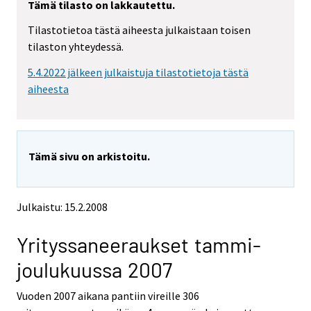
Tämä tilasto on lakkautettu.
y
y
t
t
Tilastotietoa tästä aiheesta julkaistaan toisen
t
t
tilaston yhteydessä.
o
o
i
i
5.4.2022 jälkeen julkaistuja tilastotietoja tästä
s
s
e
e
aiheesta
e
e
n
n
p
p
a
a
Tämä sivu on arkistoitu.
l
l
v
v
e
e
l
l
Julkaistu: 15.2.2008
u
u
u
u
Yrityssaneeraukset tammi-
n
n
.
.
joulukuussa 2007
Vuoden 2007 aikana pantiin vireille 306