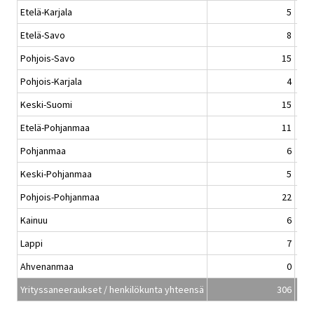
Etelä-Karjala
5
Etelä-Savo
8
Pohjois-Savo
15
Pohjois-Karjala
4
Keski-Suomi
15
Etelä-Pohjanmaa
11
Pohjanmaa
6
Keski-Pohjanmaa
5
Pohjois-Pohjanmaa
22
Kainuu
6
Lappi
7
Ahvenanmaa
0
Yrityssaneeraukset / henkilökunta yhteensä
306