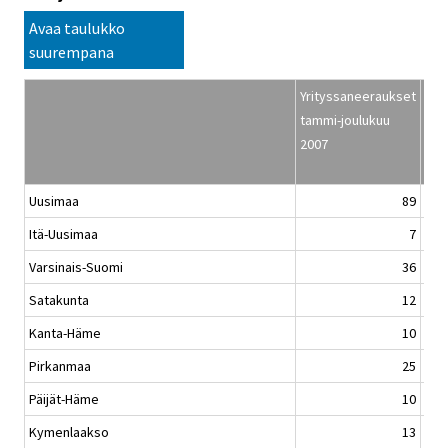
Avaa taulukko
suurempana
Yrityssaneeraukset
Hen
tammi-joulukuu
mää
2007
tam
Uusimaa
89
Itä-Uusimaa
7
Varsinais-Suomi
36
Satakunta
12
Kanta-Häme
10
Pirkanmaa
25
Päijät-Häme
10
Kymenlaakso
13