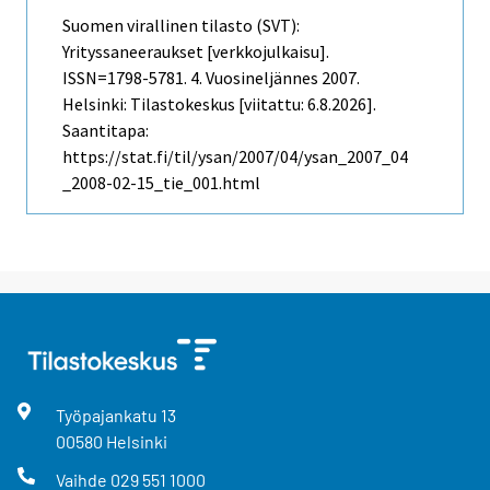
Suomen virallinen tilasto (SVT):
Yrityssaneeraukset [verkkojulkaisu].
ISSN=1798-5781.
4. Vuosineljännes
2007.
Helsinki: Tilastokeskus [viitattu: 6.8.2026].
Saantitapa:
https://stat.fi/til/ysan/2007/04/ysan_2007_04
_2008-02-15_tie_001.html
Työpajankatu
13
00580
Helsinki
Vaihde
029 551 1000