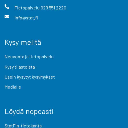
Tietopalvelu
029 551 2220
info@stat.fi
Kysy meiltä
Neuvonta ja tietopalvelu
Kysy tilastoista
Usein kysytyt kysymykset
Medialle
Löydä nopeasti
StatFin-tietokanta