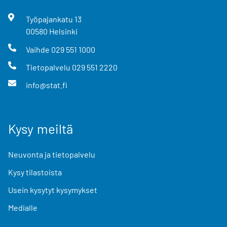
Työpajankatu
13
00580
Helsinki
Vaihde
029 551 1000
Tietopalvelu
029 551 2220
info@stat.fi
Kysy meiltä
Neuvonta ja tietopalvelu
Kysy tilastoista
Usein kysytyt kysymykset
Medialle