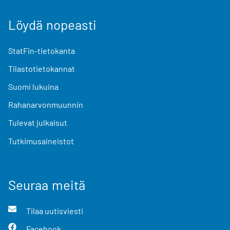
Löydä nopeasti
StatFin-tietokanta
Tilastotietokannat
Suomi lukuina
Rahanarvonmuunnin
Tulevat julkaisut
Tutkimusaineistot
Seuraa meitä
Tilaa uutisviesti
Facebook