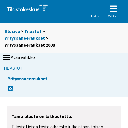
Valikko
Haku
Etusivu
>
Tilastot
>
Yrityssaneeraukset
>
Yrityssaneeraukset 2008
Avaa valikko
TILASTOT
Yrityssaneeraukset
Tämä tilasto on lakkautettu.
Tilastotietoa tästä aiheesta julkaistaan toisen