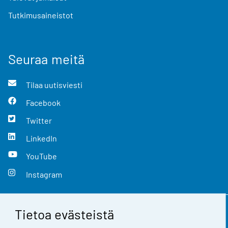
Tutkimusaineistot
Seuraa meitä
Tilaa uutisviesti
Facebook
Twitter
LinkedIn
YouTube
Instagram
Tietoa evästeistä
Yhteystiedot