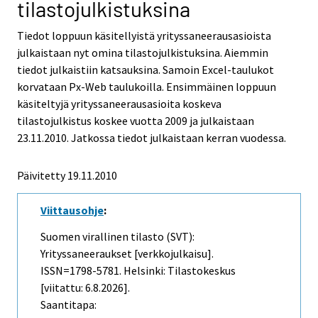
tilastojulkistuksina
Tiedot loppuun käsitellyistä yrityssaneerausasioista
julkaistaan nyt omina tilastojulkistuksina. Aiemmin
tiedot julkaistiin katsauksina. Samoin Excel-taulukot
korvataan Px-Web taulukoilla. Ensimmäinen loppuun
käsiteltyjä yrityssaneerausasioita koskeva
tilastojulkistus koskee vuotta 2009 ja julkaistaan
23.11.2010. Jatkossa tiedot julkaistaan kerran vuodessa.
Päivitetty
19.11.2010
Viittausohje
:
Suomen virallinen tilasto (SVT):
Yrityssaneeraukset [verkkojulkaisu].
ISSN=1798-5781. Helsinki: Tilastokeskus
[viitattu: 6.8.2026].
Saantitapa: