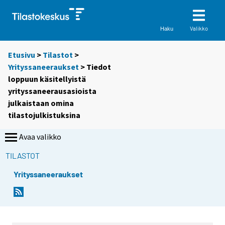
Valikko
Haku
Etusivu
>
Tilastot
>
Yrityssaneeraukset
> Tiedot
loppuun käsitellyistä
yrityssaneerausasioista
julkaistaan omina
tilastojulkistuksina
Avaa valikko
TILASTOT
Yrityssaneeraukset