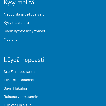
Kysy meiltä
Neuvonta ja tietopalvelu
Kysy tilastoista
Usein kysytyt kysymykset
Medialle
Löydä nopeasti
StatFin-tietokanta
Tilastotietokannat
Suomi lukuina
Rahanarvonmuunnin
Tulevat julkaisut