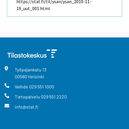
https://stat.fi/til/ysan/ysan_2010-11-
19_uut_001.html
Työpajankatu
13
00580
Helsinki
Vaihde
029 551 1000
Tietopalvelu
029 551 2220
info@stat.fi