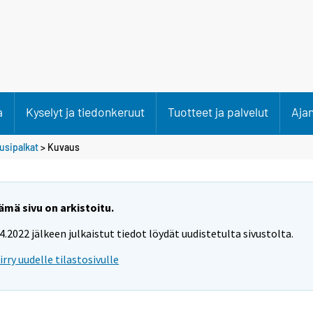
a
Kyselyt ja tiedonkeruut
Tuotteet ja palvelut
Aja
usipalkat
> Kuvaus
ämä sivu on arkistoitu.
.4.2022 jälkeen julkaistut tiedot löydät uudistetulta sivustolta.
iirry uudelle tilastosivulle