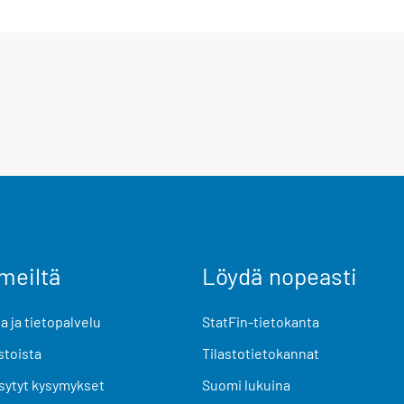
meiltä
Löydä nopeasti
 ja tietopalvelu
StatFin-tietokanta
stoista
Tilastotietokannat
sytyt kysymykset
Suomi lukuina