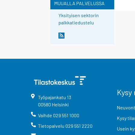
MUUALLA PALVELUSSA
Yksityisen sektorin
palkkatiedustelu
Kysy 
Työpajankatu
13
00580
Helsinki
Neuvonta
Vaihde
029 551 1000
Kysy tila
Tietopalvelu
029 551 2220
Usein ky