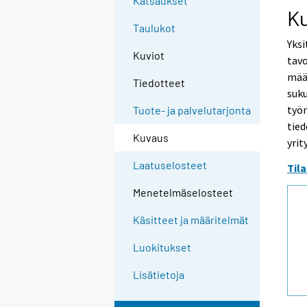
Katsaukset
K
Taulukot
Yksi
Kuviot
tav
mää
Tiedotteet
suku
työn
Tuote- ja palvelutarjonta
tied
Kuvaus
yrit
Laatuselosteet
Til
Menetelmäselosteet
Käsitteet ja määritelmät
Luokitukset
Lisätietoja