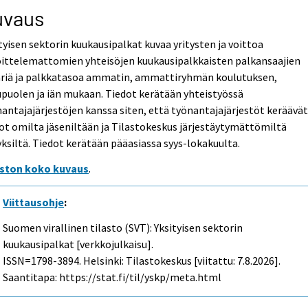
uvaus
tyisen sektorin kuukausipalkat kuvaa yritysten ja voittoa
oittelemattomien yhteisöjen kuukausipalkkaisten palkansaajien
riä ja palkkatasoa ammatin, ammattiryhmän koulutuksen,
puolen ja iän mukaan. Tiedot kerätään yhteistyössä
antajajärjestöjen kanssa siten, että työnantajajärjestöt keräävä
ot omilta jäseniltään ja Tilastokeskus järjestäytymättömiltä
yksiltä. Tiedot kerätään pääasiassa syys-lokakuulta.
aston koko kuvaus
.
Viittausohje
:
Suomen virallinen tilasto (SVT): Yksityisen sektorin
kuukausipalkat [verkkojulkaisu].
ISSN=1798-3894. Helsinki: Tilastokeskus [viitattu: 7.8.2026].
Saantitapa: https://stat.fi/til/yskp/meta.html