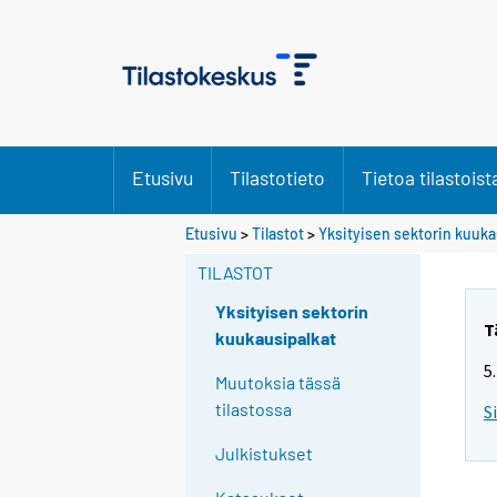
Etusivu
Tilastotieto
Tietoa tilastoist
Etusivu
>
Tilastot
>
Yksityisen sektorin kuuka
TILASTOT
Yksityisen sektorin
T
kuukausipalkat
5
Muutoksia tässä
tilastossa
S
Julkistukset