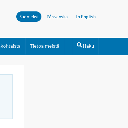
Suomeksi
På svenska
In English
nkohtaista
Tietoa meistä
Haku