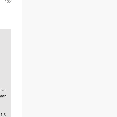
ivat
mman
 1,6