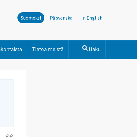
Suomeksi
På svenska
In English
nkohtaista
Tietoa meistä
Haku