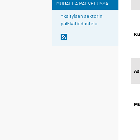
MUUALLA PALVELUSSA
Yksityisen sektorin
palkkatiedustelu
Ku
As
Mu