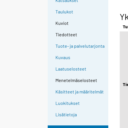
Katsaukset
Taulukot
Yk
Kuviot
Tu
Tiedotteet
Tuote- ja palvelutarjonta
Kuvaus
Laatuselosteet
Menetelmäselosteet
Ti
Käsitteet ja määritelmät
Luokitukset
Lisätietoja