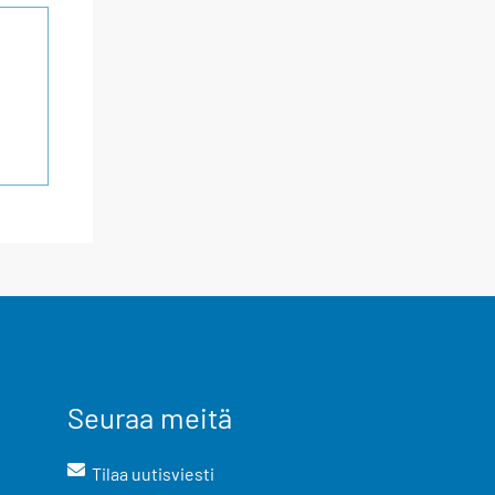
Seuraa meitä
Tilaa uutisviesti