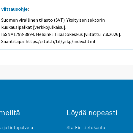
Viittausohje
:
Suomen virallinen tilasto (SVT): Yksityisen sektorin
kuukausipalkat [verkkojulkaisu].
ISSN=1798-3894. Helsinki: Tilastokeskus [viitattu: 7.8.2026].
Saantitapa: https://stat.fi/til/yskp/index.html
meiltä
Löydä nopeasti
 ja tietopalvelu
StatFin-tietokanta