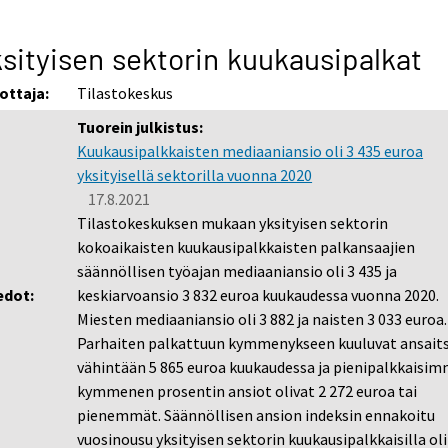
sityisen sektorin kuukausipalkat
ottaja:
Tilastokeskus
Tuorein julkistus:
Kuukausipalkkaisten mediaaniansio oli 3 435 euroa
yksityisellä sektorilla vuonna 2020
17.8.2021
Tilastokeskuksen mukaan yksityisen sektorin
kokoaikaisten kuukausipalkkaisten palkansaajien
säännöllisen työajan mediaaniansio oli 3 435 ja
edot:
keskiarvoansio 3 832 euroa kuukaudessa vuonna 2020.
Miesten mediaaniansio oli 3 882 ja naisten 3 033 euroa.
Parhaiten palkattuun kymmenykseen kuuluvat ansaits
vähintään 5 865 euroa kuukaudessa ja pienipalkkaisi
kymmenen prosentin ansiot olivat 2 272 euroa tai
pienemmät. Säännöllisen ansion indeksin ennakoitu
vuosinousu yksityisen sektorin kuukausipalkkaisilla oli