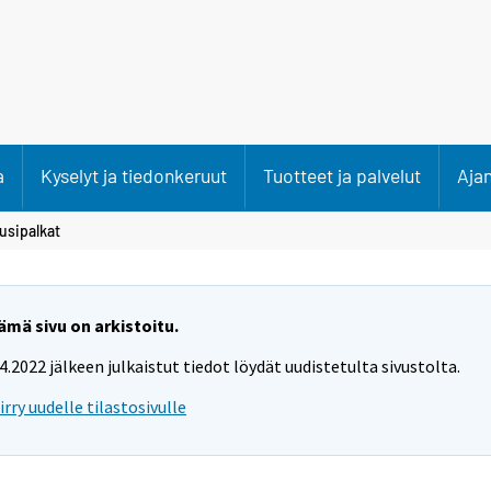
a
Kyselyt ja tiedonkeruut
Tuotteet ja palvelut
Aja
usipalkat
ämä sivu on arkistoitu.
.4.2022 jälkeen julkaistut tiedot löydät uudistetulta sivustolta.
iirry uudelle tilastosivulle