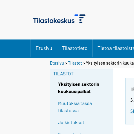
Etusivu
Tilastotieto
Tietoa tilastoist
Etusivu
>
Tilastot
> Yksityisen sektorin kuuka
TILASTOT
Yksityisen sektorin
T
kuukausipalkat
5
Muutoksia tässä
tilastossa
S
Julkistukset