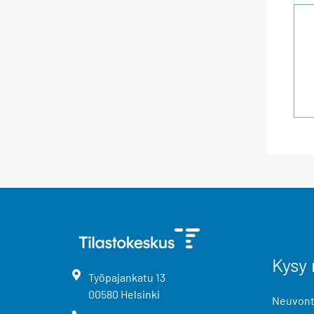
Kysy 
Työpajankatu
13
00580
Helsinki
Neuvonta