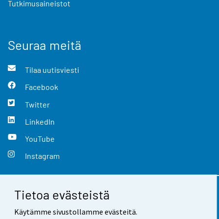
Tutkimusaineistot
Seuraa meitä
Tilaa uutisviesti
Facebook
Twitter
LinkedIn
YouTube
Instagram
Tietoa evästeistä
Yhteystiedot
Käytämme sivustollamme evästeitä.
Palaute