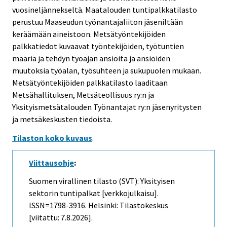
vuosineljännekseltä. Maatalouden tuntipalkkatilasto
perustuu Maaseudun työnantajaliiton jäseniltään
keräämään aineistoon. Metsätyöntekijöiden
palkkatiedot kuvaavat työntekijöiden, työtuntien
määriä ja tehdyn työajan ansioita ja ansioiden
muutoksia työalan, työsuhteen ja sukupuolen mukaan.
Metsätyöntekijöiden palkkatilasto laaditaan
Metsähallituksen, Metsäteollisuus ry:n ja
Yksityismetsätalouden Työnantajat ry:n jäsenyritysten
ja metsäkeskusten tiedoista.
Tilaston koko kuvaus
.
Viittausohje
:
Suomen virallinen tilasto (SVT): Yksityisen
sektorin tuntipalkat [verkkojulkaisu].
ISSN=1798-3916. Helsinki: Tilastokeskus
[viitattu: 7.8.2026].