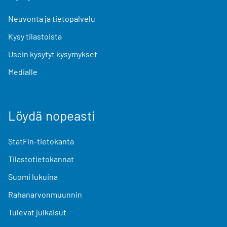
Neuvonta ja tietopalvelu
Kysy tilastoista
Usein kysytyt kysymykset
Medialle
Löydä nopeasti
StatFin-tietokanta
Tilastotietokannat
Suomi lukuina
Rahanarvonmuunnin
Tulevat julkaisut