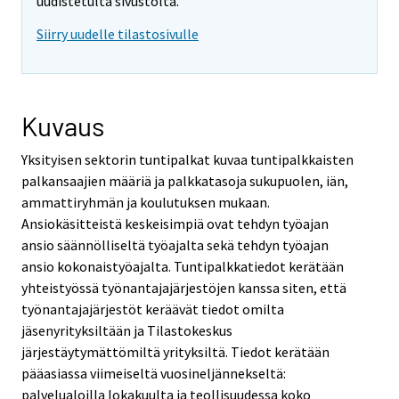
uudistetulta sivustolta.
Siirry uudelle tilastosivulle
Kuvaus
Yksityisen sektorin tuntipalkat kuvaa tuntipalkkaisten
palkansaajien määriä ja palkkatasoja sukupuolen, iän,
ammattiryhmän ja koulutuksen mukaan.
Ansiokäsitteistä keskeisimpiä ovat tehdyn työajan
ansio säännölliseltä työajalta sekä tehdyn työajan
ansio kokonaistyöajalta. Tuntipalkkatiedot kerätään
yhteistyössä työnantajajärjestöjen kanssa siten, että
työnantajajärjestöt keräävät tiedot omilta
jäsenyrityksiltään ja Tilastokeskus
järjestäytymättömiltä yrityksiltä. Tiedot kerätään
pääasiassa viimeiseltä vuosineljännekseltä:
palvelualoilla lokakuulta ja teollisuudessa koko