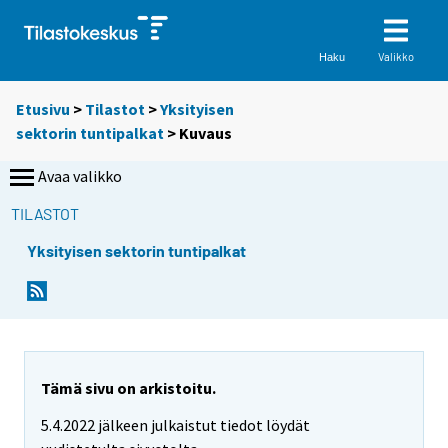
Valikko
Haku
Etusivu
>
Tilastot
>
Yksityisen
sektorin tuntipalkat
> Kuvaus
Avaa valikko
TILASTOT
Yksityisen sektorin tuntipalkat
Tämä sivu on arkistoitu.
5.4.2022 jälkeen julkaistut tiedot löydät