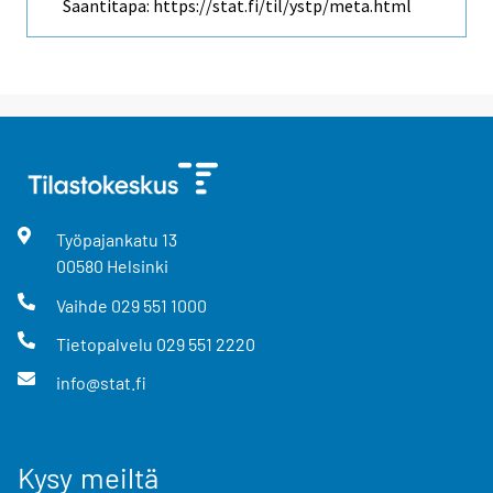
Saantitapa: https://stat.fi/til/ystp/meta.html
Työpajankatu
13
00580
Helsinki
Vaihde
029 551 1000
Tietopalvelu
029 551 2220
info@stat.fi
Kysy meiltä