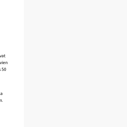
vat
vien
s 50
ta
m.