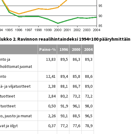
lukko 2. Ravinnon reaalihintaindeksi 1994=100 pääryhmittäin
Paino-%
1996
2000
2004
nto ja
13,83
89,5
86,3
89,3
oholittomat juomat
into
12,41
89,4
85,8
88,6
ä- ja viljatuotteet
2,38
88,1
86,7
89,0
atuotteet
2,84
80,2
73,2
72,2
atuotteet
0,50
91,9
96,1
98,0
o, juusto ja munat
2,26
93,1
88,5
96,5
at ja öljyt
0,37
77,2
77,6
78,9