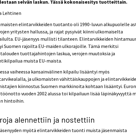
lestaan selvän laskun. Tässä kokonaisesitys tuotteittain.
a Lehtinen
maisten elintarvikkeiden tuotanto oli 1990-luvun alkupuolelle as
ojen yritysten hallussa, ja rajat pysyivät kiinni ulkomaiselta
ailulta. EU-jäsenyys mullisti tilanteen. Elintarvikkeiden hintamuur
tyi Suomen rajoilta EU-maiden ulkorajoille. Tämä merkitsi
alouden tuottajahintojen laskua, verojen muutoksia ja
tikilpailua muista EU-maista.
essa vaiheessa kansainvälinen kilpailu lisääntyi myös
tarvikealalla, ja ulkomaisten vähittäiskauppojen ja elintarvikkeid
istajien kiinnostus Suomen markkinoita kohtaan lisääntyi. Euro
töönotto vuoden 2002 alussa toi kilpailuun lisää läpinäkyvyyttä 
n hintoihin.
roja alennettiin ja nostettiin
äsenyyden myötä elintarvikkeiden tuonti muista jäsenmaista