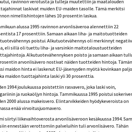
utui, ravinnon verotusta ja tulleja muutettiin ja maatalouden
tajahinnat laskivat muiden EU-maiden tasolle. Tämä merkitsi
nnon nimellishintojen lähes 10 prosentin laskua.
ikuun alussa 1995 ravinnon arvonlisäveroa alennettiin 22
entista 17 prosenttiin. Samaan aikaan liha- ja maitotuotteiden
tuotevähennys poistui. Alkutuotevähennys oli merkinnyt negatiiv
a, eli sillä oli tuettu liha- ja varsinkin maitotaloustuotteiden
ttajahintoja. Alkutuotevähennyksen poisto ja samaan aikaan tull
rosentin arvonlisävero nostivat näiden tuotteiden hintoja. Tämä
si maidon hinta ei laskenut EU-jäsenyyden myötä kovinkaan paljo
ka maidon tuottajahinta laski yli 30 prosenttia.
en 1994 joulukuussa poistettiin rasvavero, joka laski voin,
ariinin ja ruokaöljyn hintoja. Tammikuussa 1995 poistui sokeriver
en 2000 alussa makeisvero. Elintarvikkeiden hyödykeveroista on
assa enää virvoitusjuomavero.
i siirtyi liikevaihtoverosta arvonlisäveroon kesäkuussa 1994. Sam
siin ennestään verottomiin palveluihin tuli arvonlisävero. Tähän