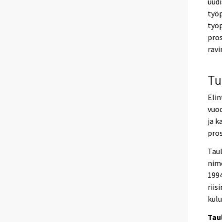
uudi
työp
työp
pros
ravi
Tu
Eli
vuod
ja k
pros
Taul
nime
1994
riis
kul
Tau