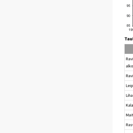
Tau
Ravi
alk
Rav
Leip
Lih
Kal
Mait
Rasv