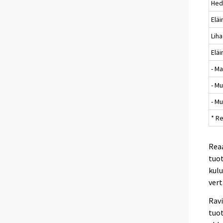
Hed
Elä
Liha
Elä
- Ma
- M
- M
* R
Reaa
tuo
kulu
vert
Ravi
tuot