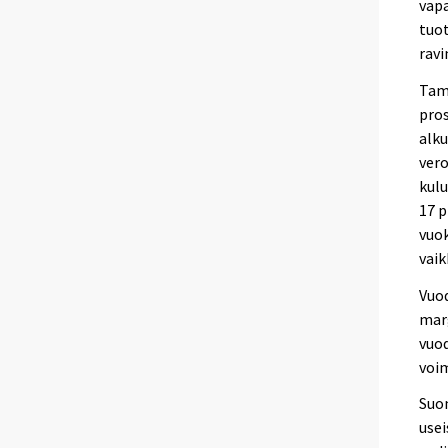
vapa
tuot
ravi
Tamm
pros
alku
vero
kulu
17 p
vuok
vaik
Vuod
marg
vuod
voim
Suom
usei