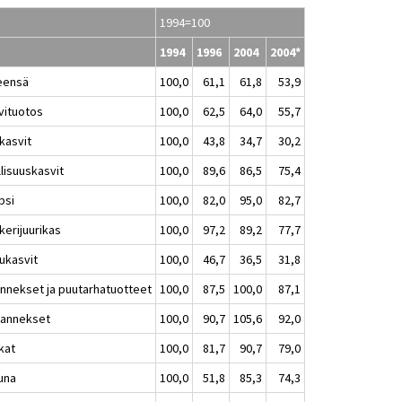
1994=100
1994
1996
2004
2004*
eensä
100,0
61,1
61,8
53,9
vituotos
100,0
62,5
64,0
55,7
akasvit
100,0
43,8
34,7
30,2
lisuuskasvit
100,0
89,6
86,5
75,4
psi
100,0
82,0
95,0
82,7
kerijuurikas
100,0
97,2
89,2
77,7
ukasvit
100,0
46,7
36,5
31,8
annekset ja puutarhatuotteet
100,0
87,5
100,0
87,1
ihannekset
100,0
90,7
105,6
92,0
kat
100,0
81,7
90,7
79,0
una
100,0
51,8
85,3
74,3