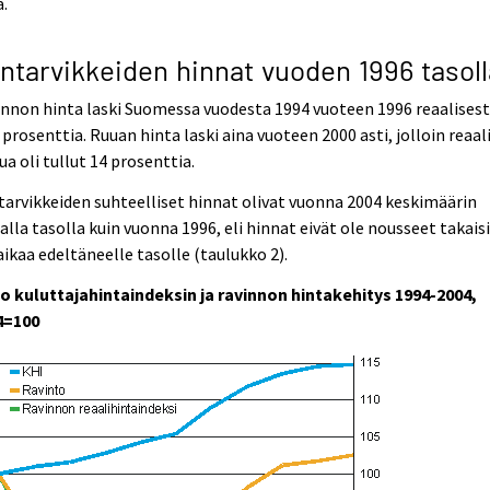
.
intarvikkeiden hinnat vuoden 1996 tasoll
nnon hinta laski Suomessa vuodesta 1994 vuoteen 1996 reaalisest
 prosenttia. Ruuan hinta laski aina vuoteen 2000 asti, jolloin reaal
ua oli tullut 14 prosenttia.
tarvikkeiden suhteelliset hinnat olivat vuonna 2004 keskimäärin
lla tasolla kuin vuonna 1996, eli hinnat eivät ole nousseet takais
ikaa edeltäneelle tasolle (taulukko 2).
o kuluttajahintaindeksin ja ravinnon hintakehitys 1994-2004,
4=100