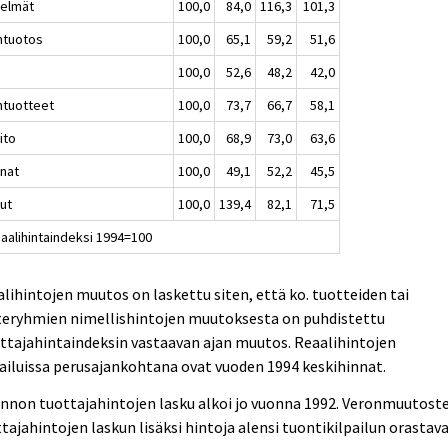
elmät
100,0
84,0
116,3
101,3
intuotos
100,0
65,1
59,2
51,6
100,0
52,6
48,2
42,0
intuotteet
100,0
73,7
66,7
58,1
ito
100,0
68,9
73,0
63,6
unat
100,0
49,1
52,2
45,5
uut
100,0
139,4
82,1
71,5
eaalihintaindeksi 1994=100
lihintojen muutos on laskettu siten, että ko. tuotteiden tai
teryhmien nimellishintojen muutoksesta on puhdistettu
ttajahintaindeksin vastaavan ajan muutos. Reaalihintojen
ailuissa perusajankohtana ovat vuoden 1994 keskihinnat.
nnon tuottajahintojen lasku alkoi jo vuonna 1992. Veronmuutoste
tajahintojen laskun lisäksi hintoja alensi tuontikilpailun orastav