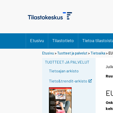
Etusivu
Tilastotieto
Tietoa tilastoist
S
Etusivu
>
Tuotteet ja palvelut
>
Tietoaika
> EU:
i
TUOTTEET JA PALVELUT
i
Julk
r
Tietoajan arkisto
r
Ruu
y
Tieto&trendit-arkisto
t
EU
t
o
Onk
i
keh
s