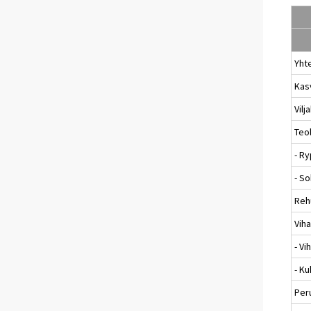
Yht
Kas
Vilj
Teol
- Ry
- So
Reh
Vih
- V
- Ku
Per