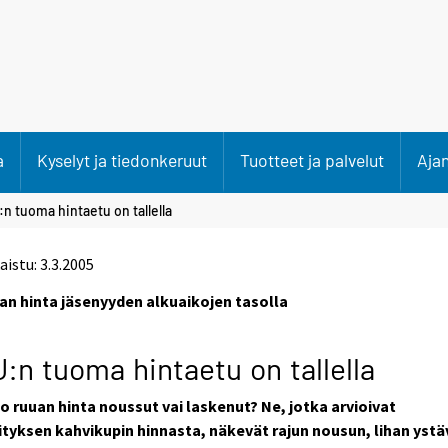
a
Kyselyt ja tiedonkeruut
Tuotteet ja palvelut
Aja
n tuoma hintaetu on tallella
aistu: 3.3.2005
an hinta jäsenyyden alkuaikojen tasolla
:n tuoma hintaetu on tallella
o ruuan hinta noussut vai laskenut? Ne, jotka arvioivat
ityksen kahvikupin hinnasta, näkevät rajun nousun, lihan ystä