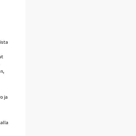
ista
ut
n
n,
o ja
alla