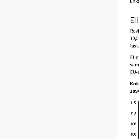
uhka
El
Ravi
10,5
lask
Elin
sama
EU-a
Kok
199