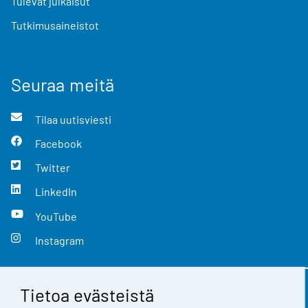
Tulevat julkaisut
Tutkimusaineistot
Seuraa meitä
Tilaa uutisviesti
Facebook
Twitter
LinkedIn
YouTube
Instagram
Tietoa evästeistä
Yhteystiedot