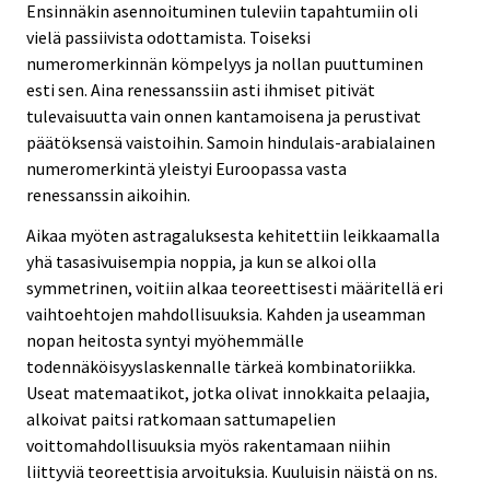
Ensinnäkin asennoituminen tuleviin tapahtumiin oli
vielä passiivista odottamista. Toiseksi
numeromerkinnän kömpelyys ja nollan puuttuminen
esti sen. Aina renessanssiin asti ihmiset pitivät
tulevaisuutta vain onnen kantamoisena ja perustivat
päätöksensä vaistoihin. Samoin hindulais-arabialainen
numeromerkintä yleistyi Euroopassa vasta
renessanssin aikoihin.
Aikaa myöten astragaluksesta kehitettiin leikkaamalla
yhä tasasivuisempia noppia, ja kun se alkoi olla
symmetrinen, voitiin alkaa teoreettisesti määritellä eri
vaihtoehtojen mahdollisuuksia. Kahden ja useamman
nopan heitosta syntyi myöhemmälle
todennäköisyyslaskennalle tärkeä kombinatoriikka.
Useat matemaatikot, jotka olivat innokkaita pelaajia,
alkoivat paitsi ratkomaan sattumapelien
voittomahdollisuuksia myös rakentamaan niihin
liittyviä teoreettisia arvoituksia. Kuuluisin näistä on ns.