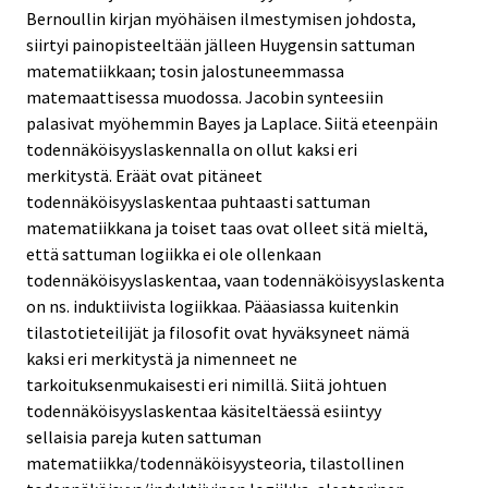
Bernoullin kirjan myöhäisen ilmestymisen johdosta,
siirtyi painopisteeltään jälleen Huygensin sattuman
matematiikkaan; tosin jalostuneemmassa
matemaattisessa muodossa. Jacobin synteesiin
palasivat myöhemmin Bayes ja Laplace. Siitä eteenpäin
todennäköisyyslaskennalla on ollut kaksi eri
merkitystä. Eräät ovat pitäneet
todennäköisyyslaskentaa puhtaasti sattuman
matematiikkana ja toiset taas ovat olleet sitä mieltä,
että sattuman logiikka ei ole ollenkaan
todennäköisyyslaskentaa, vaan todennäköisyyslaskenta
on ns. induktiivista logiikkaa. Pääasiassa kuitenkin
tilastotieteilijät ja filosofit ovat hyväksyneet nämä
kaksi eri merkitystä ja nimenneet ne
tarkoituksenmukaisesti eri nimillä. Siitä johtuen
todennäköisyyslaskentaa käsiteltäessä esiintyy
sellaisia pareja kuten sattuman
matematiikka/todennäköisyysteoria, tilastollinen