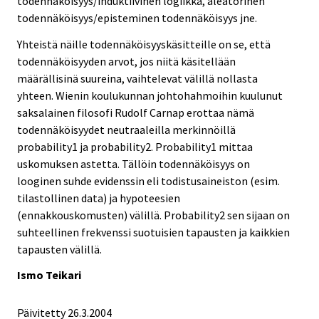
todennäköisyys/induktiivinen logiikka, aleatorinen
todennäköisyys/episteminen todennäköisyys jne.
Yhteistä näille todennäköisyyskäsitteille on se, että
todennäköisyyden arvot, jos niitä käsitellään
määrällisinä suureina, vaihtelevat välillä nollasta
yhteen. Wienin koulukunnan johtohahmoihin kuulunut
saksalainen filosofi Rudolf Carnap erottaa nämä
todennäköisyydet neutraaleilla merkinnöillä
probability1 ja probability2. Probability1 mittaa
uskomuksen astetta. Tällöin todennäköisyys on
looginen suhde evidenssin eli todistusaineiston (esim.
tilastollinen data) ja hypoteesien
(ennakkouskomusten) välillä. Probability2 sen sijaan on
suhteellinen frekvenssi suotuisien tapausten ja kaikkien
tapausten välillä.
Ismo Teikari
Päivitetty 26.3.2004