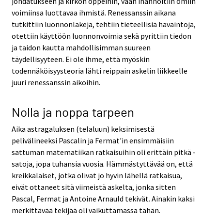
johdatukseen ja kirkon oppeihin, vaan ihannoitiin omiin
voimiinsa luottavaa ihmistä. Renessanssin aikana
tutkittiin luonnonlakeja, tehtiin tieteellisiä havaintoja,
otettiin käyttöön luonnonvoimia sekä pyrittiin tiedon
ja taidon kautta mahdollisimman suureen
täydellisyyteen. Ei ole ihme, että myöskin
todennäköisyysteoria lähti reippain askelin liikkeelle
juuri renessanssin aikoihin.
Nolla ja noppa tarpeen
Aika astragaluksen (telaluun) keksimisestä
pelivälineeksi Pascalin ja Fermat'in ensimmäisiin
sattuman matematiikan ratkaisuihin oli erittäin pitkä -
satoja, jopa tuhansia vuosia. Hämmästyttävää on, että
kreikkalaiset, jotka olivat jo hyvin lähellä ratkaisua,
eivät ottaneet sitä viimeistä askelta, jonka sitten
Pascal, Fermat ja Antoine Arnauld tekivät. Ainakin kaksi
merkittävää tekijää oli vaikuttamassa tähän.