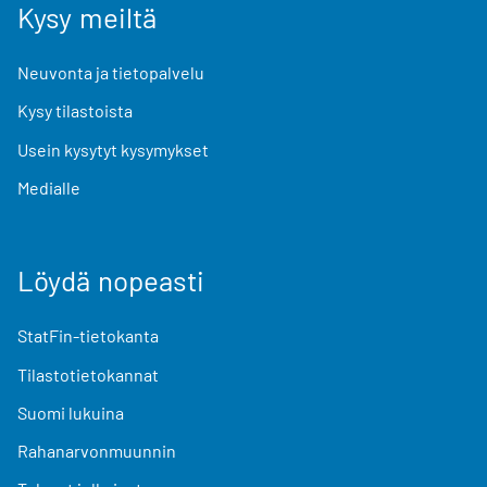
Kysy meiltä
Neuvonta ja tietopalvelu
Kysy tilastoista
Usein kysytyt kysymykset
Medialle
Löydä nopeasti
StatFin-tietokanta
Tilastotietokannat
Suomi lukuina
Rahanarvonmuunnin