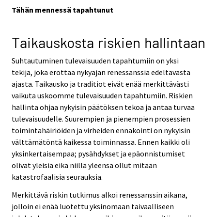
Tähän mennessä tapahtunut
Taikauskosta riskien hallintaan
Suhtautuminen tulevaisuuden tapahtumiin on yksi
tekijä, joka erottaa nykyajan renessanssia edeltävästä
ajasta. Taikausko ja traditiot eivät enää merkittävästi
vaikuta uskoomme tulevaisuuden tapahtumiin. Riskien
hallinta ohjaa nykyisin päätöksen tekoa ja antaa turvaa
tulevaisuudelle. Suurempien ja pienempien prosessien
toimintahäiriöiden ja virheiden ennakointi on nykyisin
välttämätöntä kaikessa toiminnassa. Ennen kaikki oli
yksinkertaisempaa; pysähdykset ja epäonnistumiset
olivat yleisiä eikä niillä yleensä ollut mitään
katastrofaalisia seurauksia.
Merkittävä riskin tutkimus alkoi renessanssin aikana,
jolloin ei enää luotettu yksinomaan taivaalliseen