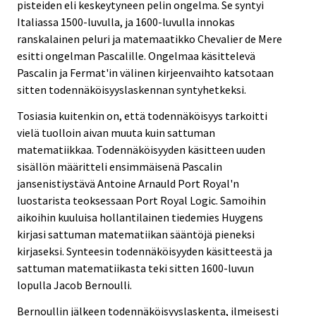
pisteiden eli keskeytyneen pelin ongelma. Se syntyi
Italiassa 1500-luvulla, ja 1600-luvulla innokas
ranskalainen peluri ja matemaatikko Chevalier de Mere
esitti ongelman Pascalille. Ongelmaa käsittelevä
Pascalin ja Fermat'in välinen kirjeenvaihto katsotaan
sitten todennäköisyyslaskennan syntyhetkeksi.
Tosiasia kuitenkin on, että todennäköisyys tarkoitti
vielä tuolloin aivan muuta kuin sattuman
matematiikkaa. Todennäköisyyden käsitteen uuden
sisällön määritteli ensimmäisenä Pascalin
jansenistiystävä Antoine Arnauld Port Royal'n
luostarista teoksessaan Port Royal Logic. Samoihin
aikoihin kuuluisa hollantilainen tiedemies Huygens
kirjasi sattuman matematiikan sääntöjä pieneksi
kirjaseksi. Synteesin todennäköisyyden käsitteestä ja
sattuman matematiikasta teki sitten 1600-luvun
lopulla Jacob Bernoulli.
Bernoullin jälkeen todennäköisyyslaskenta, ilmeisesti