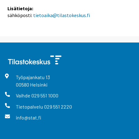
Lisätietoja:
sähköposti:
tietoaika@tilastokeskus.fi
Työpajankatu
13
00580
Helsinki
Vaihde
029 551 1000
Tietopalvelu
029 551 2220
info@stat.fi