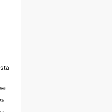
esta
ähes
ta.
oli