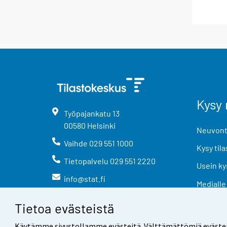
Kysy 
Työpajankatu
13
00580
Helsinki
Neuvonta
Vaihde
029 551 1000
Kysy tila
Tietopalvelu
029 551 2220
Usein ky
info@stat.fi
Medialle
Tietoa evästeistä
Käytämme sivustollamme evästeitä. Välttämättömiä evästeitä t