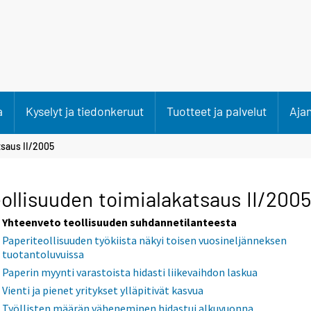
a
Kyselyt ja tiedonkeruut
Tuotteet ja palvelut
Aja
tsaus II/2005
ollisuuden toimialakatsaus II/2005
Yhteenveto teollisuuden suhdannetilanteesta
Paperiteollisuuden työkiista näkyi toisen vuosineljänneksen
tuotantoluvuissa
Paperin myynti varastoista hidasti liikevaihdon laskua
Vienti ja pienet yritykset ylläpitivät kasvua
Työllisten määrän väheneminen hidastui alkuvuonna