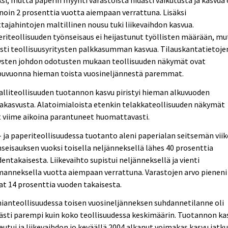
noin 2 prosenttia vuotta aiempaan verrattuna. Lisäksi
tajahintojen maltillinen nousu tuki liikevaihdon kasvua.
riteollisuuden työnseisaus ei heijastunut työllisten määrään, mu
sti teollisuusyritysten palkkasumman kasvua. Tilauskantatietojen
tysten johdon odotusten mukaan teollisuuden näkymät ovat
puvuonna hieman toista vuosineljännestä paremmat.
lliteollisuuden tuotannon kasvu piristyi hieman alkuvuoden
akasvusta. Alatoimialoista etenkin telakkateollisuuden näkymät
 viime aikoina parantuneet huomattavasti.
 ja paperiteollisuudessa tuotanto aleni paperialan seitsemän vii
seisauksen vuoksi toisella neljänneksellä lähes 40 prosenttia
entakaisesta. Liikevaihto supistui neljänneksellä ja vienti
anneksella vuotta aiempaan verrattuna. Varastojen arvo pieneni
at 14 prosenttia vuoden takaisesta.
anteollisuudessa toisen vuosineljänneksen suhdannetilanne oli
ästi parempi kuin koko teollisuudessa keskimäärin. Tuotannon ka
utui ja liikevaihdon jo keväällä 2004 alkanut voimakas kasvu jatku