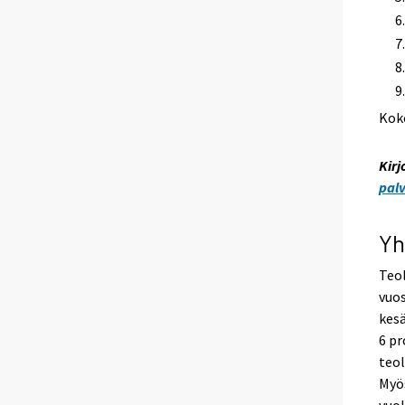
Kok
Kirj
pal
Yh
Teol
vuos
kesä
6 pr
teo
Myös
vuok