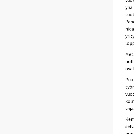
yhä 
tuot
Pape
hida
yri
lop
Meta
noll
ovat
Puu-
työn
vuod
kolm
vaja
Kemi
selv
nope