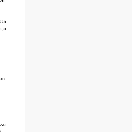
tta
 ja
kon
svu
i.