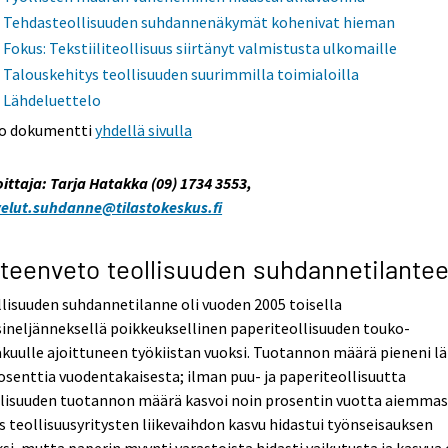
Tehdasteollisuuden suhdannenäkymät kohenivat hieman
Fokus: Tekstiiliteollisuus siirtänyt valmistusta ulkomaille
Talouskehitys teollisuuden suurimmilla toimialoilla
Lähdeluettelo
o dokumentti
yhdellä sivulla
oittaja: Tarja Hatakka (09) 1734 3553,
velut.suhdanne@tilastokeskus.fi
teenveto teollisuuden suhdannetilante
lisuuden suhdannetilanne oli vuoden 2005 toisella
ineljänneksellä poikkeuksellinen paperiteollisuuden touko-
kuulle ajoittuneen työkiistan vuoksi. Tuotannon määrä pieneni l
osenttia vuodentakaisesta; ilman puu- ja paperiteollisuutta
llisuuden tuotannon määrä kasvoi noin prosentin vuotta aiemmas
 teollisuusyritysten liikevaihdon kasvu hidastui työnseisauksen
si, mutta paperin myynti varastoista hidasti vaikutusta ja kasvua 