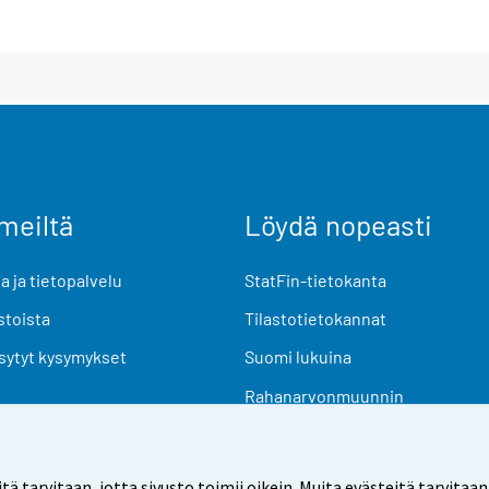
meiltä
Löydä nopeasti
 ja tietopalvelu
StatFin-tietokanta
stoista
Tilastotietokannat
sytyt kysymykset
Suomi lukuina
Rahanarvonmuunnin
Tulevat julkaisut
Tutkimusaineistot
arvitaan, jotta sivusto toimii oikein. Muita evästeitä tarvitaan