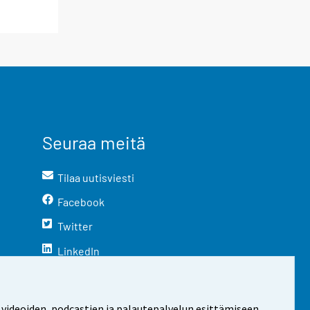
Seuraa meitä
Tilaa uutisviesti
Facebook
Twitter
LinkedIn
YouTube
Instagram
 videoiden, podcastien ja palautepalvelun esittämiseen.