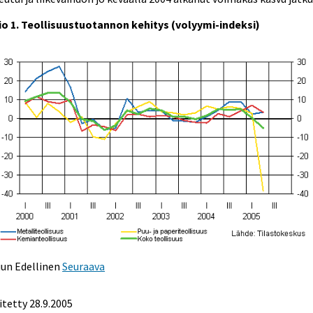
io 1. Teollisuustuotannon kehitys (volyymi-indeksi)
uun
Edellinen
Seuraava
itetty
28.9.2005